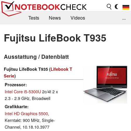
Tests
News
Videos
...
Benchmarks & Tech
Externe Tests
Fujitsu LifeBook T935
Kaufberatung
Deals
Suche
Jobs
Ausstattung / Datenblatt
Forum
Fujitsu LifeBook T935 (
Lifebook T
Serie
)
Prozessor
Intel Core i5-5300U
2c/4t 2 x
2.3 - 2.9 GHz, Broadwell
Grafikkarte
Intel HD Graphics 5500
,
Kerntakt: 900 MHz, Single-
Channel, 10.18.10.3977