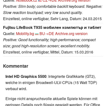
Quelle:
Notebook.cz
CZ→DE
Archive.org version
Positive: Slim body; comfortable backlit keyboard. Negative:
Slow reaction touchpad; very low sound quality.
Einzeltest, online verfügbar, Sehr Lang, Datum: 24.03.2015
Fujitsu LifeBook T935 мобилен компютър и таблет
Quelle:
Mobility.bg
BU→DE
Archive.org version
Positive: Good functionality; high performance; compact
size; good high-resolution screen; excellent mobility.
Einzeltest, online verfügbar, Mittel, Datum: 15.03.2016
Kommentar
Intel HD Graphics 5500
: Integrierte Grafikkarte (GT2),
welche in einigen Broadwell-ULV-CPUs (15 Watt TDP)
verbaut wird.
Einige nicht anspruchsvolle aktuelle Spiele können mit
geringen Details noch flüssig gespielt werden. Für Office