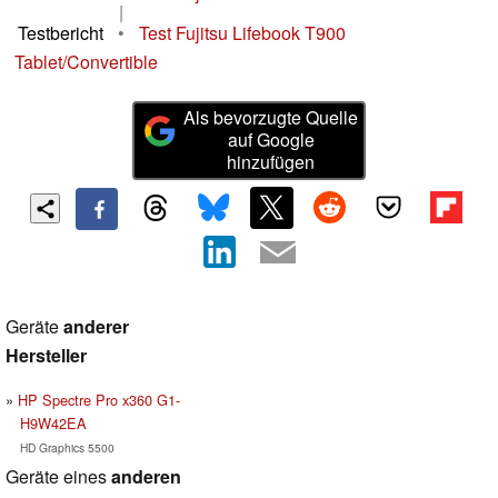
|
Testbericht
•
Test Fujitsu Lifebook T900
Tablet/Convertible
Als bevorzugte Quelle
auf Google
hinzufügen
Geräte
anderer
Hersteller
HP Spectre Pro x360 G1-
H9W42EA
HD Graphics 5500
Geräte eines
anderen