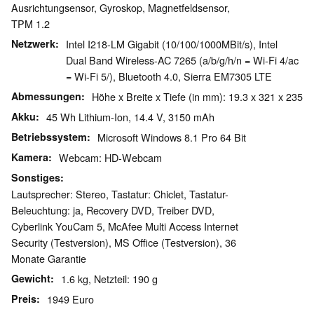
Ausrichtungsensor, Gyroskop, Magnetfeldsensor,
TPM 1.2
Netzwerk
Intel I218-LM Gigabit (10/100/1000MBit/s), Intel
Dual Band Wireless-AC 7265 (a/b/g/h/n = Wi-Fi 4/ac
= Wi-Fi 5/), Bluetooth 4.0, Sierra EM7305 LTE
Abmessungen
Höhe x Breite x Tiefe (in mm): 19.3 x 321 x 235
Akku
45 Wh Lithium-Ion, 14.4 V, 3150 mAh
Betriebssystem
Microsoft Windows 8.1 Pro 64 Bit
Kamera
Webcam: HD-Webcam
Sonstiges
Lautsprecher: Stereo, Tastatur: Chiclet, Tastatur-
Beleuchtung: ja, Recovery DVD, Treiber DVD,
Cyberlink YouCam 5, McAfee Multi Access Internet
Security (Testversion), MS Office (Testversion), 36
Monate Garantie
Gewicht
1.6 kg, Netzteil: 190 g
Preis
1949 Euro