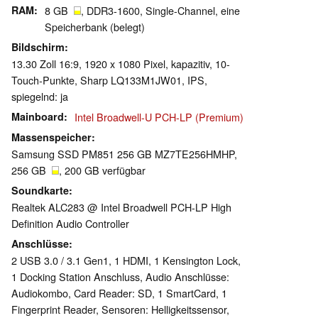
RAM
8 GB
, DDR3-1600, Single-Channel, eine
Speicherbank (belegt)
Bildschirm
13.30 Zoll 16:9, 1920 x 1080 Pixel, kapazitiv, 10-
Touch-Punkte, Sharp LQ133M1JW01, IPS,
spiegelnd: ja
Mainboard
Intel Broadwell-U PCH-LP (Premium)
Massenspeicher
Samsung SSD PM851 256 GB MZ7TE256HMHP,
256 GB
, 200 GB verfügbar
Soundkarte
Realtek ALC283 @ Intel Broadwell PCH-LP High
Definition Audio Controller
Anschlüsse
2 USB 3.0 / 3.1 Gen1, 1 HDMI, 1 Kensington Lock,
1 Docking Station Anschluss, Audio Anschlüsse:
Audiokombo, Card Reader: SD, 1 SmartCard, 1
Fingerprint Reader, Sensoren: Helligkeitssensor,