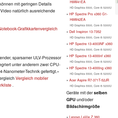
H9W41EA
 können mit geringen Details
HD Graphics 5500, Core i5 5200U
d Video natürlich ausreichende
HP Spectre Pro x360 G1-
H9W42EA
HD Graphics 5500, Core i5 5300U
Notebook-Grafikkartenvergleich
Dell Inspiron 13-7352
HD Graphics 5500, Core i5 5200U
HP Spectre 13-4003NF x360
HD Graphics 5500, Core i5 5200U
HP Spectre 13-4000nf x360
erender, sparsamer ULV-Prozessor
HD Graphics 5500, Core i5 5200U
egriert unter anderem zwei CPU-
HP Spectre 13-4000ng x360
14-Nanometer-Technik gefertigt.»
HD Graphics 5500, Core i5 5200U
vergleich
Vergleich mobiler
Acer Aspire R7-371T-52JR
kliste
.
HD Graphics 5500, Core i5 5200U
Geräte mit der
selben
GPU
und/oder
Bildschirmgröße
Lenovo LaVie Z 360