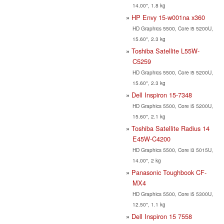
14.00", 1.8 kg
HP Envy 15-w001na x360
HD Graphics 5500, Core i5 5200U,
15.60", 2.3 kg
Toshiba Satellite L55W-
C5259
HD Graphics 5500, Core i5 5200U,
15.60", 2.3 kg
Dell Inspiron 15-7348
HD Graphics 5500, Core i5 5200U,
15.60", 2.1 kg
Toshiba Satellite Radius 14
E45W-C4200
HD Graphics 5500, Core i3 5015U,
14.00", 2 kg
Panasonic Toughbook CF-
MX4
HD Graphics 5500, Core i5 5300U,
12.50", 1.1 kg
Dell Inspiron 15 7558