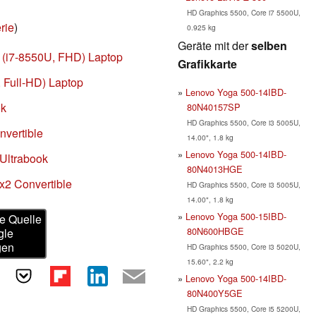
HD Graphics 5500, Core i7 5500U,
rie
)
0.925 kg
Geräte mit der
selben
 (i7-8550U, FHD) Laptop
Grafikkarte
, Full-HD) Laptop
Lenovo Yoga 500-14IBD-
ok
80N40157SP
HD Graphics 5500, Core i3 5005U,
nvertible
14.00", 1.8 kg
Lenovo Yoga 500-14IBD-
Ultrabook
80N4013HGE
x2 Convertible
HD Graphics 5500, Core i3 5005U,
14.00", 1.8 kg
Lenovo Yoga 500-15IBD-
e Quelle
80N600HBGE
gle
gen
HD Graphics 5500, Core i3 5020U,
15.60", 2.2 kg
Lenovo Yoga 500-14IBD-
80N400Y5GE
HD Graphics 5500, Core i5 5200U,