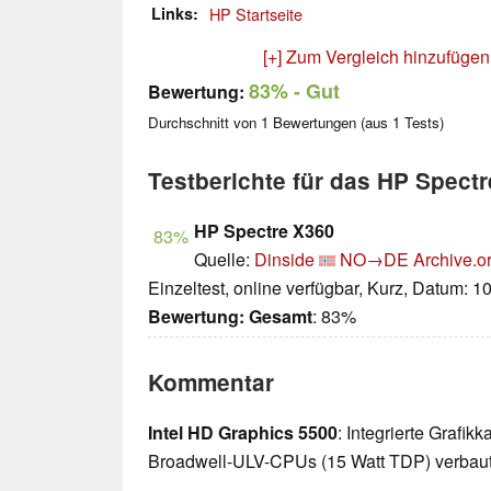
Links
HP Startseite
[+] Zum Vergleich hinzufügen
83%
- Gut
Bewertung:
Durchschnitt von
1
Bewertungen (aus
1
Tests)
Testberichte für das HP Spect
HP Spectre X360
83%
Quelle:
Dinside
NO→DE
Archive.o
Einzeltest, online verfügbar, Kurz, Datum: 1
Bewertung:
Gesamt
: 83%
Kommentar
Intel HD Graphics 5500
: Integrierte Grafik
Broadwell-ULV-CPUs (15 Watt TDP) verbaut