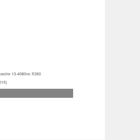
ectre 13-4080no X360
015)