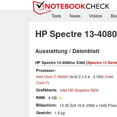
Tests
News
Videos
Be
HP Spectre 13-408
Ausstattung / Datenblatt
HP Spectre 13-4080no X360 (
Spectre 13 Seri
Prozessor
Intel Core i7-5500U
2c/4t 2 x 2.4 - 3 GHz (
Intel
Core i7
)
Grafikkarte
Intel HD Graphics 5500
RAM
8 GB
Bildschirm
13.30 Zoll 16:9, 2560 x 1440 Pixel,
Gewicht
1.5 kg