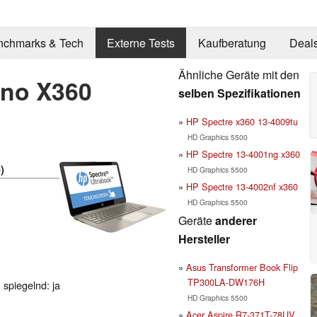
nchmarks & Tech
Externe Tests
Kaufberatung
Deal
Ähnliche Geräte mit den
0no X360
selben Spezifikationen
HP Spectre x360 13-4009tu
HD Graphics 5500
HP Spectre 13-4001ng x360
e
)
HD Graphics 5500
HP Spectre 13-4002nf x360
HD Graphics 5500
Geräte
anderer
Hersteller
Asus Transformer Book Flip
TP300LA-DW176H
 spiegelnd: ja
HD Graphics 5500
Acer Aspire R7-371T-78UV