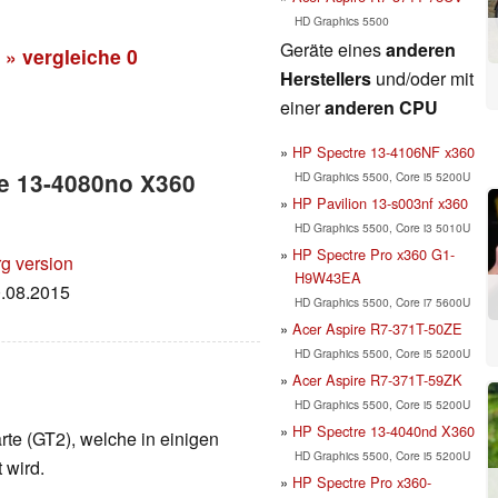
HD Graphics 5500
Geräte eines
anderen
» vergleiche
0
Herstellers
und/oder mit
einer
anderen CPU
HP Spectre 13-4106NF x360
re 13-4080no X360
HD Graphics 5500, Core i5 5200U
HP Pavilion 13-s003nf x360
HD Graphics 5500, Core i3 5010U
HP Spectre Pro x360 G1-
rg version
H9W43EA
0.08.2015
HD Graphics 5500, Core i7 5600U
Acer Aspire R7-371T-50ZE
HD Graphics 5500, Core i5 5200U
Acer Aspire R7-371T-59ZK
HD Graphics 5500, Core i5 5200U
HP Spectre 13-4040nd X360
karte (GT2), welche in einigen
HD Graphics 5500, Core i5 5200U
 wird.
HP Spectre Pro x360-