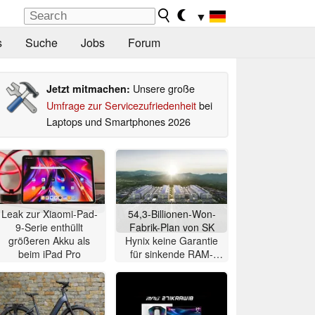
▼
s
Suche
Jobs
Forum
Unsere große
Jetzt mitmachen:
Umfrage zur Servicezufriedenheit
bei
Laptops und Smartphones 2026
Leak zur Xiaomi-Pad-
54,3-Billionen-Won-
9-Serie enthüllt
Fabrik-Plan von SK
größeren Akku als
Hynix keine Garantie
beim iPad Pro
für sinkende RAM-
Preise