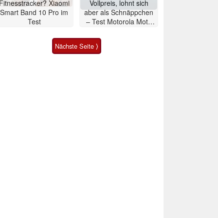
Fitnesstracker? Xiaomi
Vollpreis, lohnt sich
Smart Band 10 Pro im
aber als Schnäppchen
Test
– Test Motorola Moto
G47 Smartphone
Nächste Seite ⟩