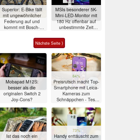
Superior: E-Bike fällt
MSIs besonderer 5K-
mit ungewöhnlicher
Mini-LED-Monitor mit
Federung auf und
180 Hz offenbar auf
kommt mit Bosch-
unbestimmte Zeit
Mittelmotor
verschoben
Nächste Seite ⟩
84%
Mobapad M12S:
Preisrutsch macht Top-
besser als die
Smartphone mit Leica-
originalen Switch 2
Kameras zum
Joy-Cons?
Schnäppchen - Test
Xiaomi 17T
73%
Ist das noch ein
Handy enttäuscht zum