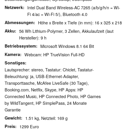
Netzwerk
Intel Dual Band Wireless-AC 7265 (a/b/g/h/n = Wi-
Fi 4/ac = Wi-Fi 5/), Bluetooth 4.0
Abmessungen
Höhe x Breite x Tiefe (in mm): 16 x 325 x 218
Akku
56 Wh Lithium-Polymer, 3 Zellen, Akkulaufzeit (laut
Hersteller): 9 h
Betriebssystem
Microsoft Windows 8.1 64 Bit
Kamera
Webcam: HP TrueVision Full-HD
Sonstiges
Lautsprecher: stereo, Tastatur: Chiclet, Tastatur-
Beleuchtung: ja, USB-Ethernet-Adapter,
Transporttasche, McAfee LiveSafe (30 Tage),
Booking.com, Netflix, Skype, HP Apps: HP
Connected Music, HP Connected Photo, HP Games
by WildTangent, HP SimplePass, 24 Monate
Garantie
Gewicht
1.51 kg, Netzteil: 169 g
Preis
1299 Euro