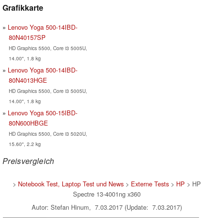
Grafikkarte
Lenovo Yoga 500-14IBD-
80N40157SP
HD Graphics 5500, Core i3 5005U,
14.00", 1.8 kg
Lenovo Yoga 500-14IBD-
80N4013HGE
HD Graphics 5500, Core i3 5005U,
14.00", 1.8 kg
Lenovo Yoga 500-15IBD-
80N600HBGE
HD Graphics 5500, Core i3 5020U,
15.60", 2.2 kg
Preisvergleich
>
Notebook Test, Laptop Test und News
>
Externe Tests
>
HP
> HP
Spectre 13-4001ng x360
Autor: Stefan Hinum, 7.03.2017 (Update: 7.03.2017)