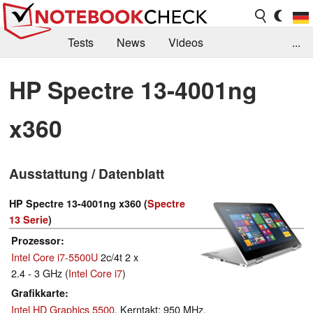
Tests
News
Videos
...
Benchmarks & Tech
Externe Tests
HP Spectre 13-4001ng
Kaufberatung
Deals
Suche
Jobs
x360
Forum
Ausstattung / Datenblatt
HP Spectre 13-4001ng x360 (
Spectre
13 Serie
)
Prozessor
Intel Core i7-5500U
2c/4t 2 x
2.4 - 3 GHz (
Intel Core i7
)
Grafikkarte
Intel HD Graphics 5500
, Kerntakt: 950 MHz,