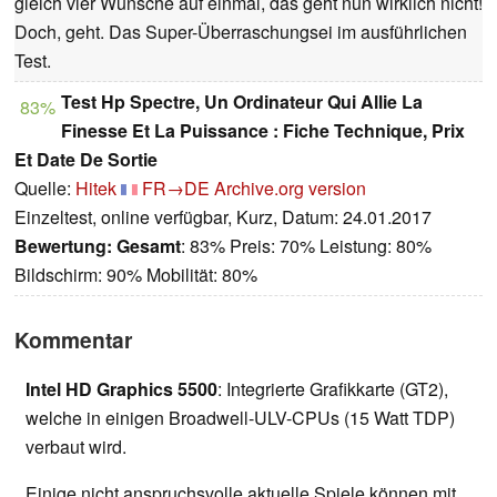
gleich vier Wünsche auf einmal, das geht nun wirklich nicht!
Doch, geht. Das Super-Überraschungsei im ausführlichen
Test.
Test Hp Spectre, Un Ordinateur Qui Allie La
83%
Finesse Et La Puissance : Fiche Technique, Prix
Et Date De Sortie
Quelle:
Hitek
FR→DE
Archive.org version
Einzeltest, online verfügbar, Kurz, Datum: 24.01.2017
Bewertung:
Gesamt
: 83% Preis: 70% Leistung: 80%
Bildschirm: 90% Mobilität: 80%
Kommentar
Intel HD Graphics 5500
: Integrierte Grafikkarte (GT2),
welche in einigen Broadwell-ULV-CPUs (15 Watt TDP)
verbaut wird.
Einige nicht anspruchsvolle aktuelle Spiele können mit