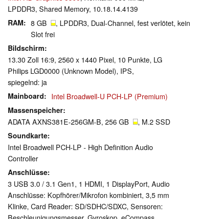
LPDDR3, Shared Memory, 10.18.14.4139
RAM
8 GB
, LPDDR3, Dual-Channel, fest verlötet, kein
Slot frei
Bildschirm
13.30 Zoll 16:9, 2560 x 1440 Pixel, 10 Punkte, LG
Philips LGD0000 (Unknown Model), IPS,
spiegelnd: ja
Mainboard
Intel Broadwell-U PCH-LP (Premium)
Massenspeicher
ADATA AXNS381E-256GM-B, 256 GB
, M.2 SSD
Soundkarte
Intel Broadwell PCH-LP - High Definition Audio
Controller
Anschlüsse
3 USB 3.0 / 3.1 Gen1, 1 HDMI, 1 DisplayPort, Audio
Anschlüsse: Kopfhörer/Mikrofon kombiniert, 3,5 mm
Klinke, Card Reader: SD/SDHC/SDXC, Sensoren:
Beschleunigungsmesser, Gyroskop, eCompass