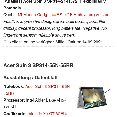
[Análisis] Acer Spin 3 SP314-21-R572: Flexibilidad y
Potencia
Quelle:
Mi Mundo Gadget
ES→DE
Archive.org version
Positive: Impressive design; great built quality; beautiful
display; decent processor; long battery life. Negative: No
fingerprint sensor; inflexible stylus pen.
Einzeltest, online verfügbar, Mittel, Datum: 14.09.2021
Acer Spin 3 SP314-55N-55RR
Ausstattung / Datenblatt
Notebook:
Acer Spin 3 SP314-55N-
55RR
Prozessor:
Intel Alder Lake-M i5-
1235U
Grafikkarte:
Intel Iris Xe G7 80EUs