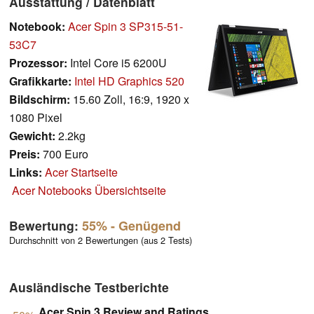
Ausstattung / Datenblatt
Notebook:
Acer Spin 3 SP315-51-
53C7
Prozessor:
Intel Core i5 6200U
Grafikkarte:
Intel HD Graphics 520
Bildschirm:
15.60 Zoll, 16:9, 1920 x
1080 Pixel
Gewicht:
2.2kg
Preis:
700 Euro
Links:
Acer Startseite
Acer Notebooks Übersichtseite
Bewertung:
55%
- Genügend
Durchschnitt von 2 Bewertungen (aus 2 Tests)
Ausländische Testberichte
Acer Spin 3 Review and Ratings