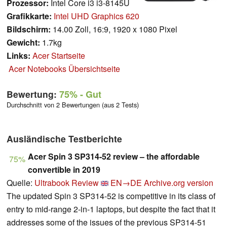
Prozessor:
Intel Core i3 i3-8145U
Grafikkarte:
Intel UHD Graphics 620
Bildschirm:
14.00 Zoll, 16:9, 1920 x 1080 Pixel
Gewicht:
1.7kg
Links:
Acer Startseite
Acer Notebooks Übersichtseite
Bewertung:
75%
- Gut
Durchschnitt von 2 Bewertungen (aus 2 Tests)
Ausländische Testberichte
Acer Spin 3 SP314-52 review – the affordable
75%
convertible in 2019
Quelle:
Ultrabook Review
EN→DE
Archive.org version
The updated Spin 3 SP314-52 is competitive in its class of
entry to mid-range 2-in-1 laptops, but despite the fact that it
addresses some of the issues of the previous SP314-51