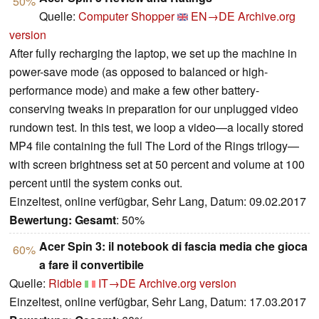
50%
Quelle:
Computer Shopper
EN→DE
Archive.org
version
After fully recharging the laptop, we set up the machine in
power-save mode (as opposed to balanced or high-
performance mode) and make a few other battery-
conserving tweaks in preparation for our unplugged video
rundown test. In this test, we loop a video—a locally stored
MP4 file containing the full The Lord of the Rings trilogy—
with screen brightness set at 50 percent and volume at 100
percent until the system conks out.
Einzeltest, online verfügbar, Sehr Lang, Datum: 09.02.2017
Bewertung:
Gesamt
: 50%
Acer Spin 3: il notebook di fascia media che gioca
60%
a fare il convertibile
Quelle:
Ridble
IT→DE
Archive.org version
Einzeltest, online verfügbar, Sehr Lang, Datum: 17.03.2017