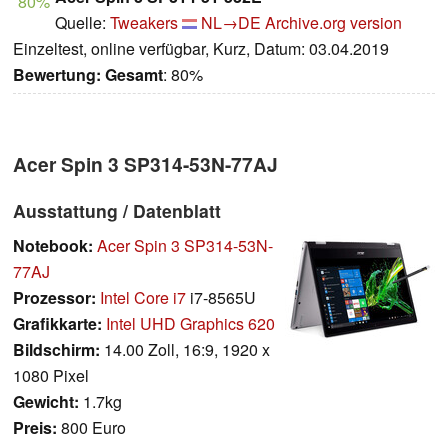
80%
Quelle:
Tweakers
NL→DE
Archive.org version
Einzeltest, online verfügbar, Kurz, Datum: 03.04.2019
Bewertung:
Gesamt
: 80%
Acer Spin 3 SP314-53N-77AJ
Ausstattung / Datenblatt
Notebook:
Acer Spin 3 SP314-53N-
77AJ
Prozessor:
Intel Core i7
i7-8565U
Grafikkarte:
Intel UHD Graphics 620
Bildschirm:
14.00 Zoll, 16:9, 1920 x
1080 Pixel
Gewicht:
1.7kg
Preis:
800 Euro