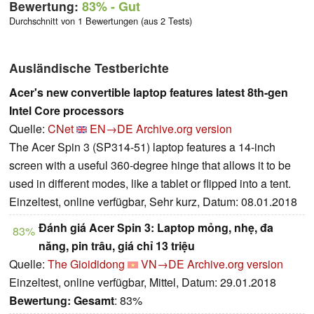
Bewertung:
83%
- Gut
Durchschnitt von 1 Bewertungen (aus 2 Tests)
Ausländische Testberichte
Acer's new convertible laptop features latest 8th-gen
Intel Core processors
Quelle:
CNet
EN→DE
Archive.org version
The Acer Spin 3 (SP314-51) laptop features a 14-inch
screen with a useful 360-degree hinge that allows it to be
used in different modes, like a tablet or flipped into a tent.
Einzeltest, online verfügbar, Sehr kurz, Datum: 08.01.2018
Đánh giá Acer Spin 3: Laptop mỏng, nhẹ, đa
83%
năng, pin trâu, giá chỉ 13 triệu
Quelle:
The Gioididong
VN→DE
Archive.org version
Einzeltest, online verfügbar, Mittel, Datum: 29.01.2018
Bewertung:
Gesamt
: 83%