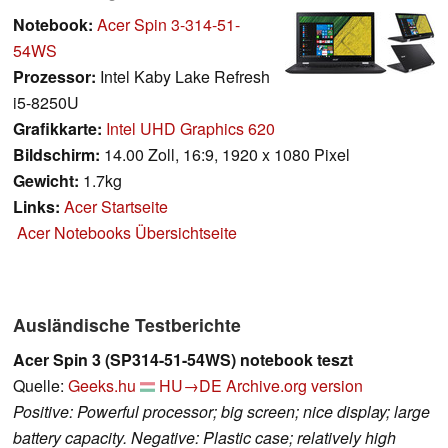
Notebook:
Acer Spin 3-314-51-
54WS
Prozessor:
Intel Kaby Lake Refresh
i5-8250U
Grafikkarte:
Intel UHD Graphics 620
Bildschirm:
14.00 Zoll, 16:9, 1920 x 1080 Pixel
Gewicht:
1.7kg
Links:
Acer Startseite
Acer Notebooks Übersichtseite
Ausländische Testberichte
Acer Spin 3 (SP314-51-54WS) notebook teszt
Quelle:
Geeks.hu
HU→DE
Archive.org version
Positive: Powerful processor; big screen; nice display; large
battery capacity. Negative: Plastic case; relatively high