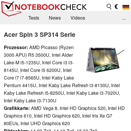
Tests
News
Videos
...
Benchmarks & Tech
Externe Tests
Acer Spin 3 SP314 Serie
Kaufberatung
Deals
Suche
Jobs
Prozessor:
AMD Picasso (Ryzen
3000 APU) R5 3500U, Intel Alder
Forum
Lake-M i5-1235U, Intel Core i3 i3-
8145U, Intel Core i5 6200U, Intel
Core i7 i7-8565U, Intel Kaby Lake
Pentium 4415U, Intel Kaby Lake Refresh i3-8130U, Intel
Kaby Lake Refresh i5-8250U, Intel Kaby Lake i3-7020U,
Intel Kaby Lake i3-7130U
Grafikkarte:
AMD Vega 8, Intel HD Graphics 520, Intel HD
Graphics 610, Intel HD Graphics 620, Intel Iris Xe G7
80EUs, Intel UHD Graphics 620
Bildschirm:
14.00 Zoll, 14.10 Zoll, 15.60 Zoll