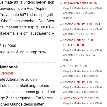
velmate 8371 unterscheidet sich
HP Pavilion dm3-1105ea
atanwender, dem Acer Aspire
Graphics Media Accelerator (GMA)
4500MHD, Celeron Dual-Core
Travelmate 8371 ist entspiegelt,
SU2300
n Oberfläche versehen. Das Acer
Toshiba Satellite T130-13R
onsumer-Variante Aspire 3810T –
Graphics Media Accelerator (GMA)
t ebenfalls leicht, ausdauernd –
4500MHD, Pentium SU2700
Toshiba Portégé T130
PST3EL-003009
18.11.2009
Graphics Media Accelerator (GMA)
tung: 45% Ausstattung: 76%
4500MHD, Pentium Dual Core
SU4100
MSI X-Slim X350
1 Notebook
Graphics Media Accelerator (GMA)
 version
4500MHD, Core 2 Duo SU7300
nte Alternative zu den
Toshiba Satellite T130-15F
f die bisher nicht angebotene
Graphics Media Accelerator (GMA)
es fast alles ebenso gut und hat
4500MHD, Core 2 Duo SU7300
ige Zusatzargument. Ein Vorteil
Sony Vaio VPCY11M1E/S
Graphics Media Accelerator (GMA)
nlichen Grundeigenschaften