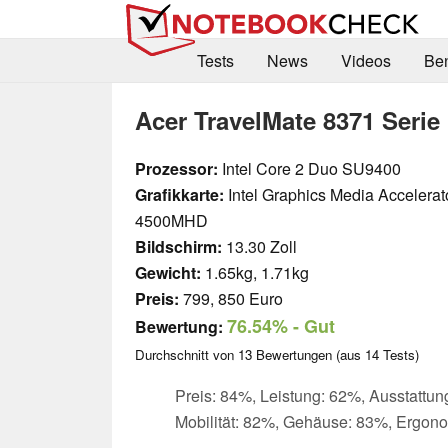
Tests
News
Videos
Be
Acer TravelMate 8371 Serie
Prozessor:
Intel Core 2 Duo SU9400
Grafikkarte:
Intel Graphics Media Accelera
4500MHD
Bildschirm:
13.30 Zoll
Gewicht:
1.65kg, 1.71kg
Preis:
799, 850 Euro
76.54%
- Gut
Bewertung:
Durchschnitt von
13
Bewertungen (aus
14
Tests)
Preis: 84%, Leistung: 62%, Ausstattun
Mobilität: 82%, Gehäuse: 83%, Ergon