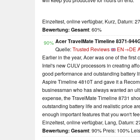
will keep you productive for hours on end.
Einzeltest, online verfügbar, Kurz, Datum: 2
Bewertung:
Gesamt
: 60%
Acer TravelMate Timeline 8371-944
90%
Quelle:
Trusted Reviews
EN→DE
A
Earlier in the year, Acer was one of the firs
Intel's new CULV processors in creating affo
good performance and outstanding battery li
Aspire Timeline 4810T and gave it a Recom
businessman who has always wanted an ultra-
expense, the TravelMate Timeline 8731 shou
outstanding battery life and realistic price are
enough important features that you won't fee
Einzeltest, online verfügbar, Lang, Datum: 
Bewertung:
Gesamt
: 90% Preis: 100% Lei