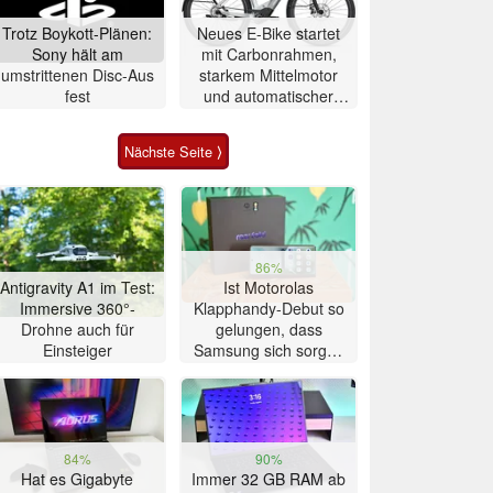
Trotz Boykott-Plänen:
Neues E-Bike startet
Sony hält am
mit Carbonrahmen,
umstrittenen Disc-Aus
starkem Mittelmotor
fest
und automatischer
Schaltung
Nächste Seite ⟩
86%
Antigravity A1 im Test:
Ist Motorolas
Immersive 360°-
Klapphandy-Debut so
Drohne auch für
gelungen, dass
Einsteiger
Samsung sich sorgen
muss? – Razr Fold
Smartphone im Test
84%
90%
Hat es Gigabyte
Immer 32 GB RAM ab