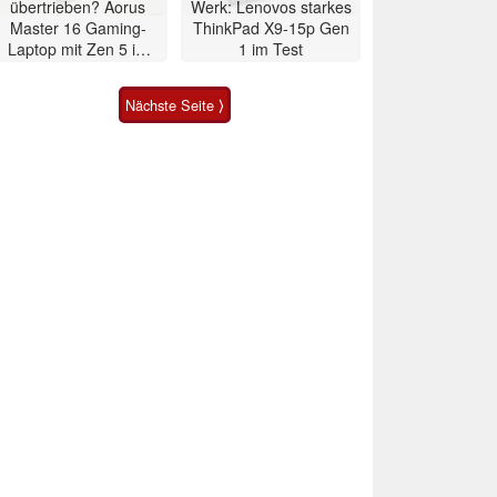
übertrieben? Aorus
Werk: Lenovos starkes
Master 16 Gaming-
ThinkPad X9-15p Gen
Laptop mit Zen 5 im
1 im Test
Test
Nächste Seite ⟩