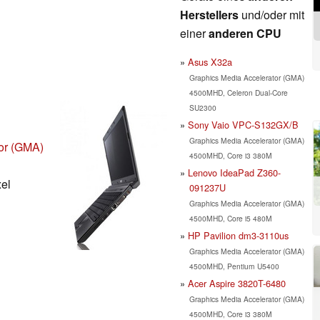
Herstellers
und/oder mit
einer
anderen CPU
Asus X32a
Graphics Media Accelerator (GMA)
4500MHD, Celeron Dual-Core
SU2300
Sony Vaio VPC-S132GX/B
Graphics Media Accelerator (GMA)
tor (GMA)
4500MHD, Core i3 380M
Lenovo IdeaPad Z360-
xel
091237U
Graphics Media Accelerator (GMA)
4500MHD, Core i5 480M
HP Pavilion dm3-3110us
Graphics Media Accelerator (GMA)
4500MHD, Pentium U5400
Acer Aspire 3820T-6480
Graphics Media Accelerator (GMA)
4500MHD, Core i3 380M