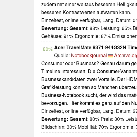
zudem mit einer weitaus besseren Helligkei
besseren Kontrastwerten aufwarten kann.
Einzeltest, online verfügbar, Lang, Datum: 
Bewertung:
Gesamt
: 88% Leistung: 65% Bi
Gehäuse: 91% Ergonomie: 87% Emissione
Acer TravelMate 8371-944G32N Tim
80%
Quelle:
Notebookjournal
Archive.or
Consumer oder Business? Genau darum geht 
Timeline interessiert. Die Consumer-Varia
Businesskandidaten zwei Vorteile. Der HDMI
Grafikleistung könnten so Manchen überzeu
Business-Notebook sucht, der wird das matt
bevorzugen. Hier kommt es ganz auf den Nu
Einzeltest, online verfügbar, Lang, Datum: 
Bewertung:
Gesamt
: 80% Preis: 80% Leis
Bildschirm: 30% Mobilität: 70% Ergonomie: