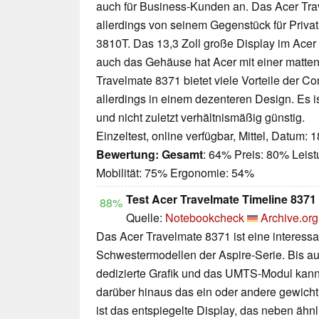
auch für Business-Kunden an. Das Acer Tra
allerdings von seinem Gegenstück für Priv
3810T. Das 13,3 Zoll große Display im Acer 
auch das Gehäuse hat Acer mit einer matte
Travelmate 8371 bietet viele Vorteile der C
allerdings in einem dezenteren Design. Es is
und nicht zuletzt verhältnismäßig günstig.
Einzeltest, online verfügbar, Mittel, Datum: 
Bewertung:
Gesamt
: 64% Preis: 80% Leis
Mobilität: 75% Ergonomie: 54%
Test Acer Travelmate Timeline 837
88%
Quelle:
Notebookcheck
Archive.org
Das Acer Travelmate 8371 ist eine interessa
Schwestermodellen der Aspire-Serie. Bis au
dedizierte Grafik und das UMTS-Modul kann 
darüber hinaus das ein oder andere gewicht
ist das entspiegelte Display, das neben äh