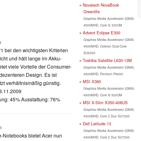
Novatech NovaBook
Greenlife
Graphics Media Accelerator (GMA)
4500MHD, Core i3 330UM
Advent Eclipse E300
Graphics Media Accelerator (GMA)
n
4500MHD, Celeron Dual-Core
 bei den wichtigsten Kriterien
SU2300
icht und hält lange im Akku-
Toshiba Satellite L630-13M
tet viele Vorteile der Consumer-
Graphics Media Accelerator (GMA)
 dezenteren Design. Es ist
4500MHD, Pentium P6000
MSI X360
tzt verhältnismäßig günstig.
Graphics Media Accelerator (GMA)
18.11.2009
4500MHD, Core i5 520UM
tung: 45% Ausstattung: 76%
MSI X-Slim X350-408US
Graphics Media Accelerator (GMA)
4500MHD, Core 2 Duo SU7300
Dell Latitude 13
n
Graphics Media Accelerator (GMA)
e-Notebooks bietet Acer nun
4500MHD, Core 2 Duo SU7300