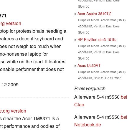
4500MHD, Pentium Dual Core
SU4100
Acer Aspire 3810TZ
371
Graphics Media Accelerator (GMA)
rg version
4500MHD, Pentium Dual Core
top for professionals needing a
SU4100
 features a decent keyboard and
HP Pavilion dm3-101tu
 does not weigh too much when
Graphics Media Accelerator (GMA)
4500MHD, Pentium Dual Core
 no-nonsense laptop for
SU4100
se while on the road. It features
Asus UL30VT
onable performer that does not
Graphics Media Accelerator (GMA)
4500MHD, Core 2 Duo SU7300
2.12.2009
Preisvergleich
Alienware S-4 m5550
bei
Ciao
e.org version
Alienware S-4 m5550
bei
's clear the Acer TM8371 is a
Notebook.de
nt performance and oodles of