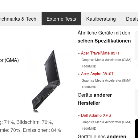
nchmarks & Tech
Externe Tests
Kaufberatung
Deal
Ähnliche Geräte mit den
selben Spezifikationen
Acer TravelMate 8371
tor (GMA)
Graphics Media Accelerator (GMA)
4500MHD
Acer Aspire 3810T
Graphics Media Accelerator (GMA)
4500MHD
Geräte
anderer
Hersteller
Dell Adamo XPS
g: 71%, Bildschirm: 70%,
Graphics Media Accelerator (GMA)
4500MHD
omie: 70%, Emissionen: 84%
Geräte eines
anderen