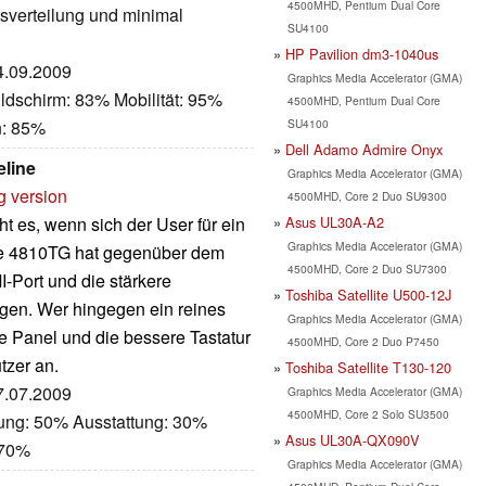
4500MHD, Pentium Dual Core
tsverteilung und minimal
SU4100
HP Pavilion dm3-1040us
04.09.2009
Graphics Media Accelerator (GMA)
ldschirm: 83% Mobilität: 95%
4500MHD, Pentium Dual Core
SU4100
n: 85%
Dell Adamo Admire Onyx
eline
Graphics Media Accelerator (GMA)
g version
4500MHD, Core 2 Duo SU9300
Asus UL30A-A2
es, wenn sich der User für ein
Graphics Media Accelerator (GMA)
nte 4810TG hat gegenüber dem
4500MHD, Core 2 Duo SU7300
-Port und die stärkere
Toshiba Satellite U500-12J
gen. Wer hingegen ein reines
Graphics Media Accelerator (GMA)
e Panel und die bessere Tastatur
4500MHD, Core 2 Duo P7450
tzer an.
Toshiba Satellite T130-120
27.07.2009
Graphics Media Accelerator (GMA)
4500MHD, Core 2 Solo SU3500
tung: 50% Ausstattung: 30%
Asus UL30A-QX090V
 70%
Graphics Media Accelerator (GMA)