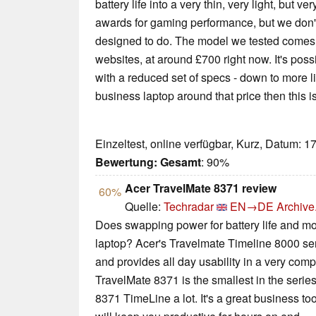
battery life into a very thin, very light, but ve
awards for gaming performance, but we don't
designed to do. The model we tested comes i
websites, at around £700 right now. It's possi
with a reduced set of specs - down to more li
business laptop around that price then this i
Einzeltest, online verfügbar, Kurz, Datum: 1
Bewertung:
Gesamt
: 90%
Acer TravelMate 8371 review
60%
Quelle:
Techradar
EN→DE
Archive
Does swapping power for battery life and mobi
laptop? Acer's Travelmate Timeline 8000 seri
and provides all day usability in a very comp
TravelMate 8371 is the smallest in the serie
8371 TimeLine a lot. It's a great business tool