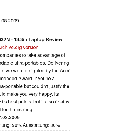
7.08.2009
G32N - 13.3in Laptop Review
rchive.org version
t companies to take advantage of
rdable ultra-portables. Delivering
fe, we were delighted by the Acer
mended Award. If you're a
portable but couldn't justify the
ld make you very happy. Its
 its best points, but it also retains
l too hamstrung.
27.08.2009
stung: 90% Ausstattung: 80%