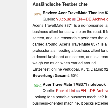
Ausländische Testberichte
Review: Acer TravelMate Timeline 8
60%
Quelle:
V3.co.uk
EN→DE
Archive.o
Acer’s TravelMate 8371 is a no-nonsense lap
business client for use while on the road. It
screen, and is a reasonable performer that
carried around.
Acer’s TravelMate 8371 is a
professionals needing a business client for u
a decent keyboard and screen, and is a reas
weigh too much when carried around.
Einzeltest, online verfügbar, Kurz, Datum: 0
Bewertung:
Gesamt
: 60%
Acer TravelMate TM8371 notebook
90%
Quelle:
Pocket Lint
EN→DE
Archiv
Looking for a portable business machine? It
business-oriented machine. It packs excelle