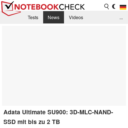
Tests
News
Videos
...
Benchmarks & Tech
Externe Tests
Kaufberatung
Deals
Suche
Jobs
Forum
Adata Ultimate SU900: 3D-MLC-NAND-
SSD mit bis zu 2 TB