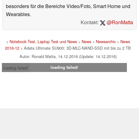
besonders für die Bereiche Video/Foto, Smart Home und
Wearables.
Kontakt:
@RonMatta
>
Notebook Test, Laptop Test und News
>
News
>
Newsarchiv
>
News
2016-12
> Adata Ultimate SU900: 3D-MLC-NAND-SSD mit bis zu 2 TB
Autor: Ronald Matta, 14.12.2016 (Update: 14.12.2016)
loading failed!
loading failed!
Impressum
|
Team
|
Datenschutz
|
Kontakt
|
Cookie
Einstellungen
| 08.08.2026 08:14
* Beim Kauf über einen Affiliate-Link kann Notebookcheck eine Vergütung