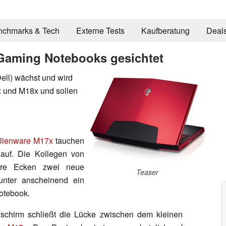
nchmarks & Tech
Externe Tests
Kaufberatung
Deal
Gaming Notebooks gesichtet
ell) wächst und wird
x und M18x und sollen
lienware M17x
tauchen
 auf. Die Kollegen von
re Ecken zwei neue
Teaser
unter anscheinend ein
otebook.
dschirm schließt die Lücke zwischen dem kleinen