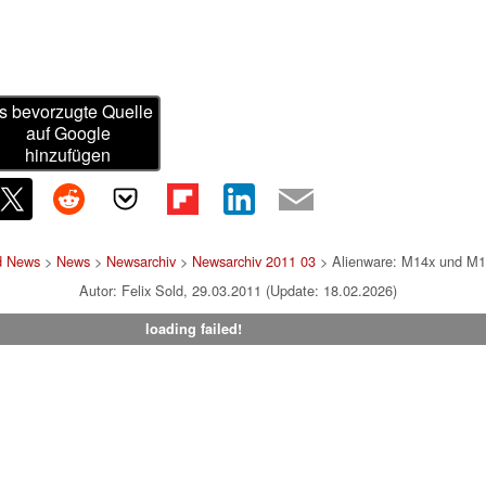
s bevorzugte Quelle
auf Google
hinzufügen
d News
>
News
>
Newsarchiv
>
Newsarchiv 2011 03
> Alienware: M14x und M1
Autor: Felix Sold, 29.03.2011 (Update: 18.02.2026)
loading failed!