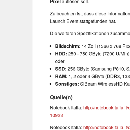
Pixel
auflösen soll.
Zu beachten ist, dass diese Informatio
Launch Event stattgefunden hat.
Die weiteren Spezifikationen zusamme
Bildschirm:
14 Zoll (1366 x 768 Pixe
HDD:
250 - 750 GByte (7200 U/Min)
oder
SSD:
256 GByte (Samsung P810, SA
RAM:
1, 2 oder 4 GByte (DDR3, 13
Sonstiges:
SiBeam WirelessHD Kart
Quelle(n)
Notebook Italia:
http://notebookitalia.i
10923
Notebook Italia:
http://notebookitalia.