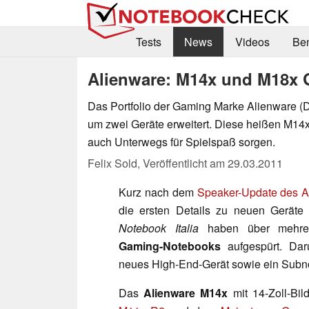
Tests
News
Videos
Be
Alienware: M14x und M18x 
Das Portfolio der Gaming Marke Alienware (D
um zwei Geräte erweitert. Diese heißen M14
auch Unterwegs für Spielspaß sorgen.
Felix Sold,
Veröffentlicht am
29.03.2011
Kurz nach dem
Speaker-Update des A
die ersten Details zu neuen Geräte
Notebook Italia
haben über mehre
Gaming-Notebooks
aufgespürt. Dar
neues High-End-Gerät sowie ein Subn
Das
Alienware M14x
mit 14-Zoll-Bil