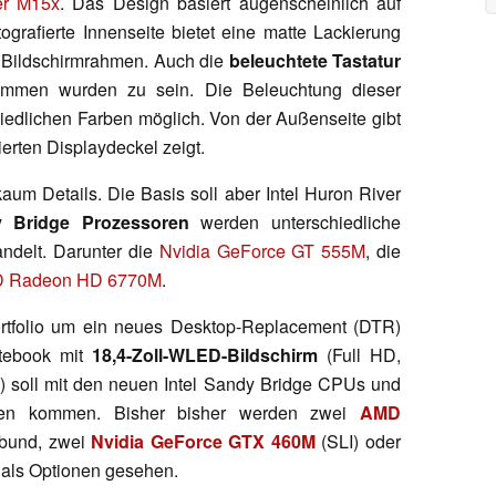
er M15x
. Das Design basiert augenscheinlich auf
tografierte Innenseite bietet eine matte Lackierung
 Bildschirmrahmen. Auch die
beleuchtete Tastatur
mmen wurden zu sein. Die Beleuchtung dieser
hiedlichen Farben möglich. Von der Außenseite gibt
ierten Displaydeckel zeigt.
kaum Details. Die Basis soll aber Intel Huron River
 Bridge Prozessoren
werden unterschiedliche
ndelt. Darunter die
Nvidia GeForce GT 555M
, die
 Radeon HD 6770M
.
rtfolio um ein neues Desktop-Replacement (DTR)
otebook mit
18,4-Zoll-WLED-Bildschirm
(Full HD,
e) soll mit den neuen Intel Sandy Bridge CPUs und
ungen kommen. Bisher bisher werden zwei
AMD
rbund, zwei
Nvidia GeForce GTX 460M
(SLI) oder
 als Optionen gesehen.