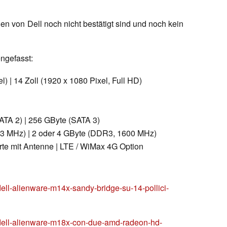
nen von Dell noch nicht bestätigt sind und noch kein
ngefasst:
l) | 14 Zoll (1920 x 1080 Pixel, Full HD)
TA 2) | 256 GByte (SATA 3)
33 MHz) | 2 oder 4 GByte (DDR3, 1600 MHz)
e mit Antenne | LTE / WiMax 4G Option
t/dell-alienware-m14x-sandy-bridge-su-14-pollici-
it/dell-alienware-m18x-con-due-amd-radeon-hd-