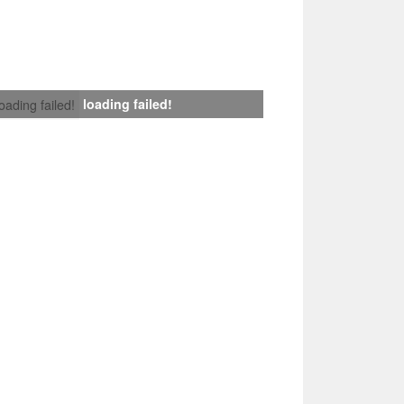
loading failed!
loading failed!