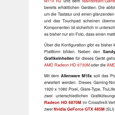
M11x R2
und dem
Mainstream-Gam
bereits erhältlichen Geräten. Die abfo
um die Tastatur und einen glänzenden
und das Touchpad scheinen überno
Komponenten ist sicherlich in untersc
es bisher nur ein Foto, dass einen matt
Über die Konfiguration gibt es bisher 
Plattform bilden. Neben den
Sandy
Grafikeinheiten
für dieses Gerät geha
AMD Radeon HD 6730M
oder die
AMD
Mit dem
Alienware M18x
soll das Po
erweitert werden. Dieses Gaming-N
1920 x 1080 Pixel, Glare-Type, TruLif
zwei unterschiedlichen Grafiklös
Radeon HD 6870M
im CrossfireX-Ve
zwei
Nvidia GeForce GTX 485M
(SLI)