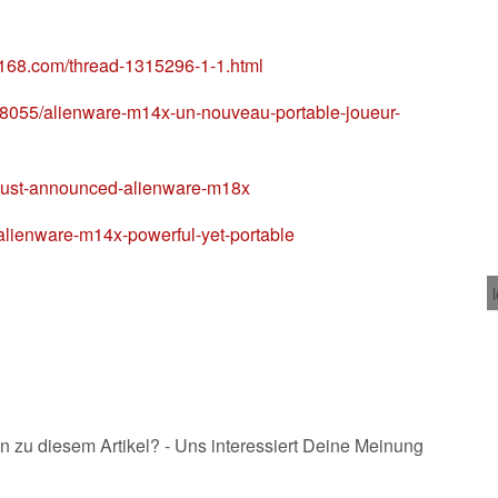
it168.com/thread-1315296-1-1.html
r/88055/alienware-m14x-un-nouveau-portable-joueur-
m/just-announced-alienware-m18x
m/alienware-m14x-powerful-yet-portable
n zu diesem Artikel? - Uns interessiert Deine Meinung