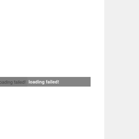
loading failed!
loading failed!