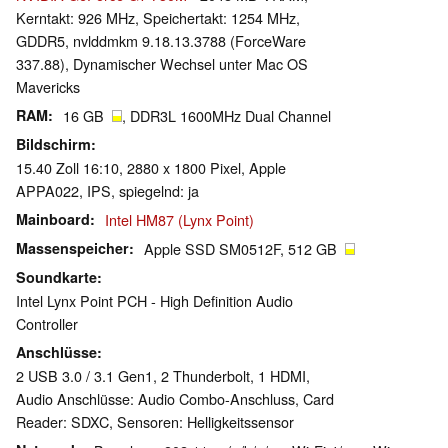
Kerntakt: 926 MHz, Speichertakt: 1254 MHz,
GDDR5, nvlddmkm 9.18.13.3788 (ForceWare
337.88), Dynamischer Wechsel unter Mac OS
Mavericks
RAM
16 GB
, DDR3L 1600MHz Dual Channel
Bildschirm
15.40 Zoll 16:10, 2880 x 1800 Pixel, Apple
APPA022, IPS, spiegelnd: ja
Mainboard
Intel HM87 (Lynx Point)
Massenspeicher
Apple SSD SM0512F, 512 GB
Soundkarte
Intel Lynx Point PCH - High Definition Audio
Controller
Anschlüsse
2 USB 3.0 / 3.1 Gen1, 2 Thunderbolt, 1 HDMI,
Audio Anschlüsse: Audio Combo-Anschluss, Card
Reader: SDXC, Sensoren: Helligkeitssensor