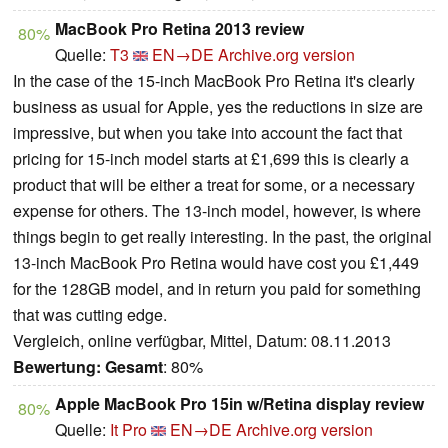
MacBook Pro Retina 2013 review
80%
Quelle:
T3
EN→DE
Archive.org version
In the case of the 15-inch MacBook Pro Retina it's clearly
business as usual for Apple, yes the reductions in size are
impressive, but when you take into account the fact that
pricing for 15-inch model starts at £1,699 this is clearly a
product that will be either a treat for some, or a necessary
expense for others. The 13-inch model, however, is where
things begin to get really interesting. In the past, the original
13-inch MacBook Pro Retina would have cost you £1,449
for the 128GB model, and in return you paid for something
that was cutting edge.
Vergleich, online verfügbar, Mittel, Datum: 08.11.2013
Bewertung:
Gesamt
: 80%
Apple MacBook Pro 15in w/Retina display review
80%
Quelle:
It Pro
EN→DE
Archive.org version