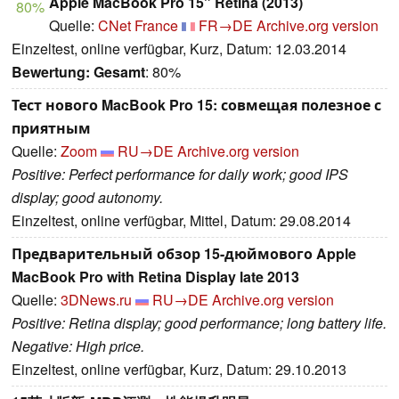
Apple MacBook Pro 15" Retina (2013)
80%
Quelle:
CNet France
FR→DE
Archive.org version
Einzeltest, online verfügbar, Kurz, Datum: 12.03.2014
Bewertung:
Gesamt
: 80%
Тест нового MacBook Pro 15: совмещая полезное с
приятным
Quelle:
Zoom
RU→DE
Archive.org version
Positive: Perfect performance for daily work; good IPS
display; good autonomy.
Einzeltest, online verfügbar, Mittel, Datum: 29.08.2014
Предварительный обзор 15-дюймового Apple
MacBook Pro with Retina Display late 2013
Quelle:
3DNews.ru
RU→DE
Archive.org version
Positive: Retina display; good performance; long battery life.
Negative: High price.
Einzeltest, online verfügbar, Kurz, Datum: 29.10.2013