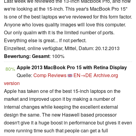
Last week we reviewed the 13-inch MacBook Pro, and now
we're looking at the 15-inch. This year's MacBook Pro 15"
is one of the best laptops we've reviewed for this form factor.
Anyone who loves quality images will love this computer.
Our only qualm with it is the limited number of ports.
Everything else is great... if not perfect.
Einzeltest, online verfügbar, Mittel, Datum: 20.12.2013
Bewertung:
Gesamt
: 100%
Apple 2013 MacBook Pro 15 with Retina Display
80%
Quelle:
Comp Reviews
EN→DE
Archive.org
version
Apple has taken one of the best 15-inch laptops on the
market and improved upon it by making a number of
internal changes while keeping the excellent external
design the same. The new Haswell based processor
doesn't give it a huge boost in performance but gives it even
more running time such that people can get a full