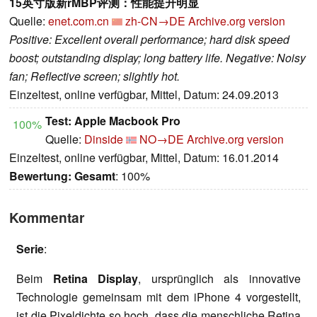
15英寸版新rMBP评测：性能提升明显
Quelle:
enet.com.cn
zh-CN→DE
Archive.org version
Positive: Excellent overall performance; hard disk speed
boost; outstanding display; long battery life. Negative: Noisy
fan; Reflective screen; slightly hot.
Einzeltest, online verfügbar, Mittel, Datum: 24.09.2013
Test: Apple Macbook Pro
100%
Quelle:
Dinside
NO→DE
Archive.org version
Einzeltest, online verfügbar, Mittel, Datum: 16.01.2014
Bewertung:
Gesamt
: 100%
Kommentar
Serie
:
Beim
Retina Display
, ursprünglich als innovative
Technologie gemeinsam mit dem iPhone 4 vorgestellt,
ist die Pixeldichte so hoch, dass die menschliche Retina