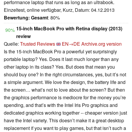
performance laptop that runs as long as an ultrabook.
Einzeltest, online verfügbar, Kurz, Datum: 04.12.2013
Bewertung:
Gesamt
: 80%
15-inch MacBook Pro with Retina display (2013)
90%
review
Quelle:
Trusted Reviews
EN→DE
Archive.org version
Is the 15-inch MacBook Pro a powerful yet surprisingly
portable laptop? Yes. Does it last much longer than any
other laptop in its class? Yes. But does that mean you
should buy one? In the right circumstances, yes, but it’s not
a simple argument. We love the design, the battery life and
the screen… what’s not to love about the screen? But then
the graphics performance is mediocre for the money you’re
spending, and that’s with the Intel Iris Pro graphics and
dedicated graphics working together -- cheaper version just
have the Intel variety. This doesn’t make it a great desktop
replacement if you want to play games, but that isn’t such a