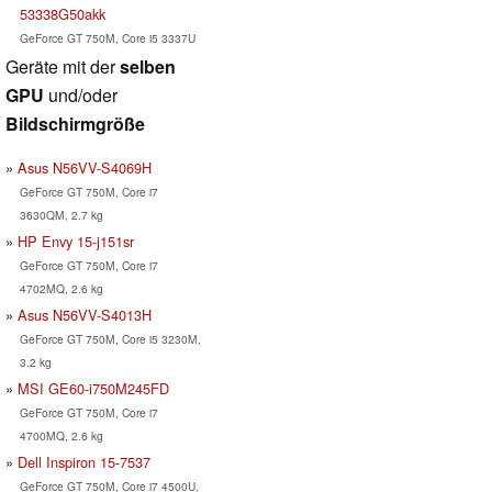
53338G50akk
GeForce GT 750M, Core i5 3337U
Geräte mit der
selben
GPU
und/oder
Bildschirmgröße
Asus N56VV-S4069H
GeForce GT 750M, Core i7
3630QM, 2.7 kg
HP Envy 15-j151sr
GeForce GT 750M, Core i7
4702MQ, 2.6 kg
Asus N56VV-S4013H
GeForce GT 750M, Core i5 3230M,
3.2 kg
MSI GE60-i750M245FD
GeForce GT 750M, Core i7
4700MQ, 2.6 kg
Dell Inspiron 15-7537
GeForce GT 750M, Core i7 4500U,