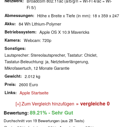
Netzwerk
Broadcom 802.11ac (a/b/g/n = Wi-Fi 4/ac = Wi-
Fi 5/)
Abmessungen
Höhe x Breite x Tiefe (in mm): 18 x 359 x 247
Akku
84 Wh Lithium-Polymer
Betriebssystem
Apple OS X 10.9 Mavericks
Kamera
Webcam: 720p
Sonstiges
Lautsprecher: Stereolautsprecher, Tastatur: Chiclet,
Tastatur-Beleuchtung: ja, Netzteilverlängerung,
Mikrofasertuch, 12 Monate Garantie
Gewicht
2.012 kg
Preis
2600 Euro
Links
Apple Startseite
» vergleiche
0
[+] Zum Vergleich hinzufügen
89.21%
- Sehr Gut
Bewertung:
Durchschnitt von
19
Bewertungen (aus
28
Tests)