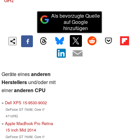
GHz
Als bevorzugte Quelle
auf Google
hinzufügen
Geräte eines
anderen
Herstellers
und/oder mit
einer
anderen CPU
Dell XPS 15-9530-9002
GeForce GT 750M, Core i7
4712HQ
Apple MacBook Pro Retina
15 inch Mid 2014
GeForce GT 750M, Core i7