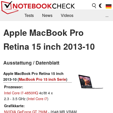
Tests
News
Videos
...
Benchmarks & Tech
Externe Tests
Apple MacBook Pro
Kaufberatung
Deals
Suche
Jobs
Retina 15 inch 2013-10
Forum
Ausstattung / Datenblatt
Apple MacBook Pro Retina 15 inch
2013-10 (
MacBook Pro 15 inch Serie
)
Prozessor
Intel Core i7-4850HQ
4c/8t 4 x
2.3 - 3.5 GHz (
Intel Core i7
)
Grafikkarte
NVIDIA GeForce GT 750M
- 2048 MB VRAM,