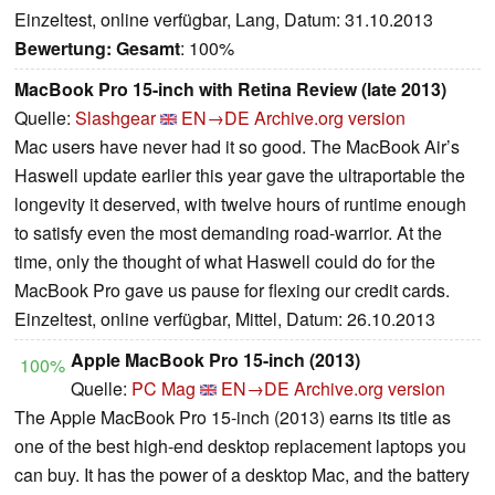
Einzeltest, online verfügbar, Lang, Datum: 31.10.2013
Bewertung:
Gesamt
: 100%
MacBook Pro 15-inch with Retina Review (late 2013)
Quelle:
Slashgear
EN→DE
Archive.org version
Mac users have never had it so good. The MacBook Air’s
Haswell update earlier this year gave the ultraportable the
longevity it deserved, with twelve hours of runtime enough
to satisfy even the most demanding road-warrior. At the
time, only the thought of what Haswell could do for the
MacBook Pro gave us pause for flexing our credit cards.
Einzeltest, online verfügbar, Mittel, Datum: 26.10.2013
Apple MacBook Pro 15-inch (2013)
100%
Quelle:
PC Mag
EN→DE
Archive.org version
The Apple MacBook Pro 15-inch (2013) earns its title as
one of the best high-end desktop replacement laptops you
can buy. It has the power of a desktop Mac, and the battery