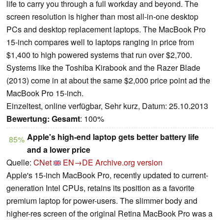
life to carry you through a full workday and beyond. The
screen resolution is higher than most all-in-one desktop
PCs and desktop replacement laptops. The MacBook Pro
15-inch compares well to laptops ranging in price from
$1,400 to high powered systems that run over $2,700.
Systems like the Toshiba Kirabook and the Razer Blade
(2013) come in at about the same $2,000 price point ad the
MacBook Pro 15-inch.
Einzeltest, online verfügbar, Sehr kurz, Datum: 25.10.2013
Bewertung:
Gesamt
: 100%
Apple's high-end laptop gets better battery life
85%
and a lower price
Quelle:
CNet
EN→DE
Archive.org version
Apple's 15-inch MacBook Pro, recently updated to current-
generation Intel CPUs, retains its position as a favorite
premium laptop for power-users. The slimmer body and
higher-res screen of the original Retina MacBook Pro was a