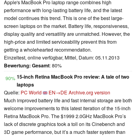
Apple's MacBook Pro laptop range combines high
performance with long-lasting battery life, and the latest
model continues this trend. This is one of the best large-
screen laptops on the market. Battery life, responsiveness,
display quality and versatility are unmatched. However, the
high-price and limited serviceability prevent this from
getting a wholehearted recommendation.
Einzeltest, online verfügbar, Mittel, Datum: 05.11.2013
Bewertung:
Gesamt
: 80%
15-inch Retina MacBook Pro review: A tale of two
90%
laptops
Quelle:
PC World
EN→DE
Archive.org version
Much improved battery life and fast internal storage are both
welcome improvements to this latest iteration of the 15-inch
Retina MacBook Pro. The $1999 2.0GHz MacBook Pro’s
lack of discrete graphics took a toll on its Cinebench and
3D game performance, but it’s a much faster system than