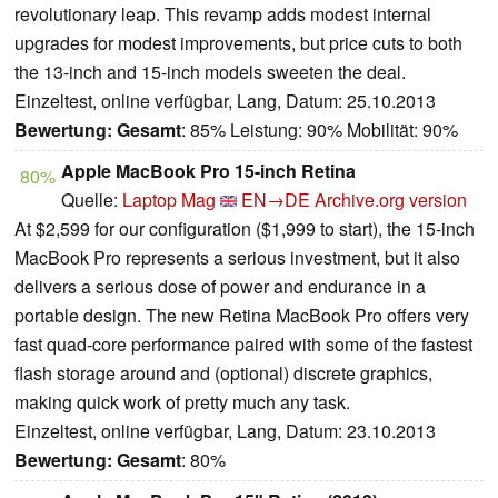
revolutionary leap. This revamp adds modest internal
upgrades for modest improvements, but price cuts to both
the 13-inch and 15-inch models sweeten the deal.
Einzeltest, online verfügbar, Lang, Datum: 25.10.2013
Bewertung:
Gesamt
: 85% Leistung: 90% Mobilität: 90%
Apple MacBook Pro 15-inch Retina
80%
Quelle:
Laptop Mag
EN→DE
Archive.org version
At $2,599 for our configuration ($1,999 to start), the 15-inch
MacBook Pro represents a serious investment, but it also
delivers a serious dose of power and endurance in a
portable design. The new Retina MacBook Pro offers very
fast quad-core performance paired with some of the fastest
flash storage around and (optional) discrete graphics,
making quick work of pretty much any task.
Einzeltest, online verfügbar, Lang, Datum: 23.10.2013
Bewertung:
Gesamt
: 80%