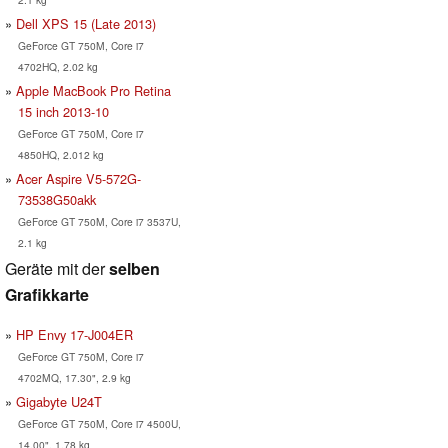
Dell XPS 15 (Late 2013)
GeForce GT 750M, Core i7
4702HQ, 2.02 kg
Apple MacBook Pro Retina
15 inch 2013-10
GeForce GT 750M, Core i7
4850HQ, 2.012 kg
Acer Aspire V5-572G-
73538G50akk
GeForce GT 750M, Core i7 3537U,
2.1 kg
Geräte mit der
selben
Grafikkarte
HP Envy 17-J004ER
GeForce GT 750M, Core i7
4702MQ, 17.30", 2.9 kg
Gigabyte U24T
GeForce GT 750M, Core i7 4500U,
14.00", 1.78 kg