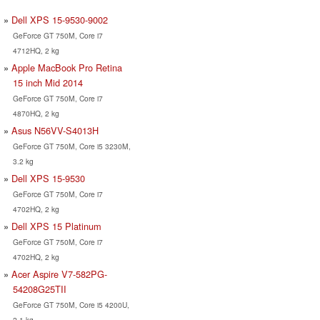
Dell XPS 15-9530-9002
GeForce GT 750M, Core i7
4712HQ, 2 kg
Apple MacBook Pro Retina
15 inch Mid 2014
GeForce GT 750M, Core i7
4870HQ, 2 kg
Asus N56VV-S4013H
GeForce GT 750M, Core i5 3230M,
3.2 kg
Dell XPS 15-9530
GeForce GT 750M, Core i7
4702HQ, 2 kg
Dell XPS 15 Platinum
GeForce GT 750M, Core i7
4702HQ, 2 kg
Acer Aspire V7-582PG-
54208G25TII
GeForce GT 750M, Core i5 4200U,
2.1 kg