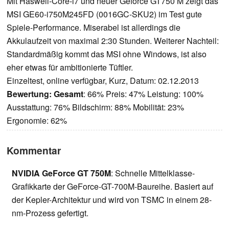
Mit Haswell-Core-i7 und neuer Geforce GT750 M zeigt das
MSI GE60-i750M245FD (0016GC-SKU2) im Test gute
Spiele-Performance. Miserabel ist allerdings die
Akkulaufzeit von maximal 2:30 Stunden. Weiterer Nachteil:
Standardmäßig kommt das MSI ohne Windows, ist also
eher etwas für ambitionierte Tüftler.
Einzeltest, online verfügbar, Kurz, Datum: 02.12.2013
Bewertung:
Gesamt
: 66% Preis: 47% Leistung: 100%
Ausstattung: 76% Bildschirm: 88% Mobilität: 23%
Ergonomie: 62%
Kommentar
NVIDIA GeForce GT 750M
: Schnelle Mittelklasse-
Grafikkarte der GeForce-GT-700M-Baureihe. Basiert auf
der Kepler-Architektur und wird von TSMC in einem 28-
nm-Prozess gefertigt.