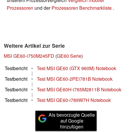
unserem Prozessorvergleich
Vergleich mobiler
Prozessoren
und der
Prozessoren Benchmarkliste
.
Weitere Artikel zur Serie
MSI GE60-i750M245FD
(
GE60 Serie
)
Testbericht
•
Test MSI GE60 (GTX 960M) Notebook
|
Testbericht
•
Test MSI GE60-2PEi781B Notebook
|
Testbericht
•
Test MSI GE60H-i765M2811B Notebook
|
Testbericht
•
Test MSI GE60-i789W7H Notebook
Als bevorzugte Quelle
auf Google
hinzufügen