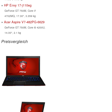
HP Envy 17-j110eg
GeForce GT 750M, Core i7
4702MQ, 17.30", 3.359 kg
Acer Aspire V7-482PG-6629
GeForce GT 750M, Core i5 4200U,
14.00", 2.1 kg
Preisvergleich