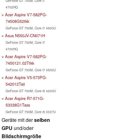
GeForce GT 750M, Core i7
4702HQ
Acer Aspire V7-582PG-
74508G52tkk
GeForce GT 750M, Core i7 4500U
Asus N550JV-CN071H
GeForce GT 750M, Core i7
4700HQ
Acer Aspire V7-582PG-
7450121.02Ttkk
GeForce GT 750M, Core i7 4500U
Acer Aspire V5-573PG-
542012Taii
GeForce GT 750M, Core i5 4200U
Acer Aspire R7-571G-
53338G1Tass
GeForce GT 750M, Core i5 3337U
Geräte mit der
selben
GPU
und/oder
Bildschirmgröße