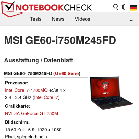
Tests
News
Videos
...
Benchmarks & Tech
Externe Tests
MSI GE60-i750M245FD
Kaufberatung
Deals
Suche
Jobs
Ausstattung / Datenblatt
Forum
MSI GE60-i750M245FD (
GE60 Serie
)
Prozessor
Intel Core i7-4700MQ
4c/8t 4 x
2.4 - 3.4 GHz (
Intel Core i7
)
Grafikkarte
NVIDIA GeForce GT 750M
Bildschirm
15.60 Zoll 16:9, 1920 x 1080
Pixel, spiegelnd: nein