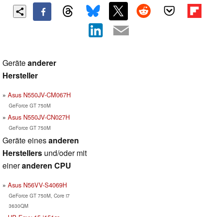
Geräte
anderer
Hersteller
Asus N550JV-CM067H
GeForce GT 750M
Asus N550JV-CN027H
GeForce GT 750M
Geräte eines
anderen
Herstellers
und/oder mit
einer
anderen CPU
Asus N56VV-S4069H
GeForce GT 750M, Core i7
3630QM