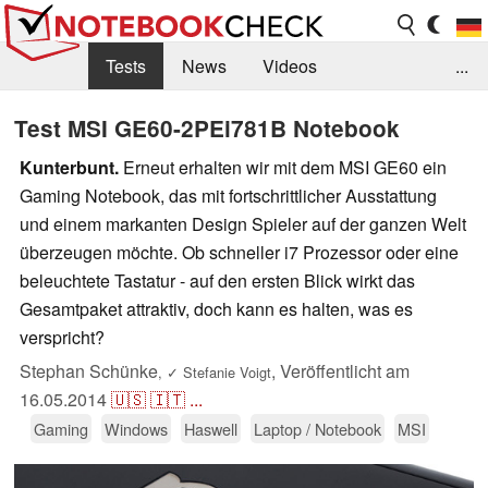
Tests
News
Videos
...
Benchmarks & Tech
Externe Tests
Test MSI GE60-2PEi781B Notebook
Kaufberatung
Deals
Suche
Jobs
Kunterbunt.
Erneut erhalten wir mit dem MSI GE60 ein
Gaming Notebook, das mit fortschrittlicher Ausstattung
Forum
und einem markanten Design Spieler auf der ganzen Welt
überzeugen möchte. Ob schneller i7 Prozessor oder eine
beleuchtete Tastatur - auf den ersten Blick wirkt das
Gesamtpaket attraktiv, doch kann es halten, was es
verspricht?
Stephan Schünke
,
Veröffentlicht am
,
✓
Stefanie Voigt
16.05.2014
🇺🇸
🇮🇹
...
Gaming
Windows
Haswell
Laptop / Notebook
MSI