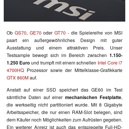
Ob
GS70
,
GE70
oder
GT70
- die Spielereihe von MSI
paart ein außergewöhnliches Design mit guter
Ausstattung und einem attraktiven Preis. Unser
Testsample bewegt sich im Bereich zwischen
1.150-
1.250 Euro
und trumpft mit einem schnellen
Intel Core i7
4700HQ
Prozessor sowie der Mittelklasse-Grafikkarte
GTX 860M
auf.
Anstatt auf einer SSD speichert das GE60 im Test
sämtliche Daten auf einer
mechanischen Festplatte
,
die werkseitig nicht partitioniert wurde. Mit 8 Gigabyte
Arbeitsspeicher, die nur einen RAM-Slot belegen, sind
dem Käufer noch Möglichkeiten zum Aufrüsten gegeben.
Ein weiterer Anreiz ist auch das entspiegelte Full-HD-