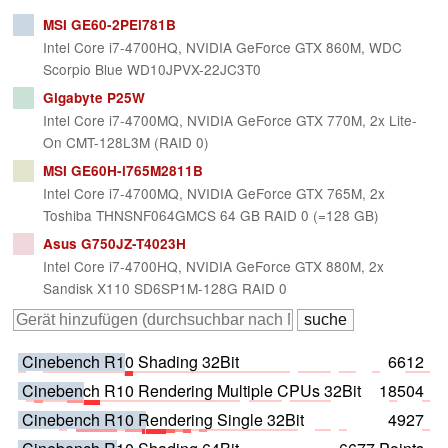
MSI GE60-2PEi781B
Intel Core i7-4700HQ, NVIDIA GeForce GTX 860M, WDC
Scorpio Blue WD10JPVX-22JC3T0
Gigabyte P25W
Intel Core i7-4700MQ, NVIDIA GeForce GTX 770M, 2x Lite-
On CMT-128L3M (RAID 0)
MSI GE60H-i765M2811B
Intel Core i7-4700MQ, NVIDIA GeForce GTX 765M, 2x
Toshiba THNSNF064GMCS 64 GB RAID 0 (=128 GB)
Asus G750JZ-T4023H
Intel Core i7-4700HQ, NVIDIA GeForce GTX 880M, 2x
Sandisk X110 SD6SP1M-128G RAID 0
Cinebench R10 Shading 32Bit
6612
Cinebench R10 Rendering Multiple CPUs 32Bit
18504
Cinebench R10 Rendering Single 32Bit
4927