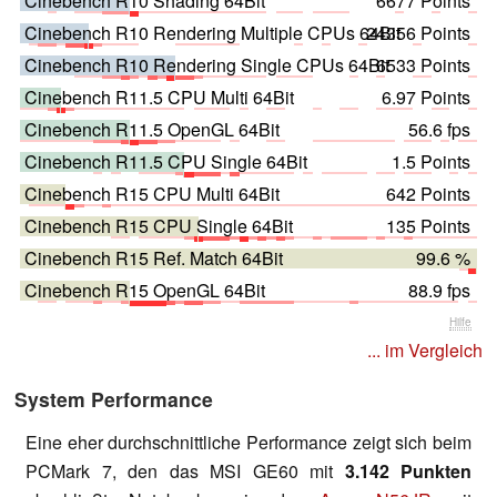
Cinebench R10 Shading 64Bit
6677 Points
Cinebench R10 Rendering Multiple CPUs 64Bit
24356 Points
Cinebench R10 Rendering Single CPUs 64Bit
6533 Points
Cinebench R11.5 CPU Multi 64Bit
6.97 Points
Cinebench R11.5 OpenGL 64Bit
56.6 fps
Cinebench R11.5 CPU Single 64Bit
1.5 Points
Cinebench R15 CPU Multi 64Bit
642 Points
Cinebench R15 CPU Single 64Bit
135 Points
Cinebench R15 Ref. Match 64Bit
99.6 %
Cinebench R15 OpenGL 64Bit
88.9 fps
Hilfe
... im Vergleich
System Performance
Eine eher durchschnittliche Performance zeigt sich beim
PCMark 7, den das MSI GE60 mit
3.142 Punkten