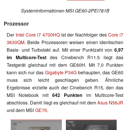
Systeminformationen MSI GE60-2PEi781B
Prozessor
Der
Intel Core i7 4700HQ
ist der Nachfolger des
Core i7
3630QM
. Beide Prozessoren weisen einen identischen
Basis- und Turbotakt auf. Mit einer Punktzahl von
6,97
im Multicore-Test
des Cinebench R11.5 liegt das
Testgerät gleichauf mit dem GE60H. Mit 7,0 Punkten
kann sich nur das
Gigabyte P34G
behaupten, das GE60
muss sich leicht geschlagen geben. Ähnliche
Ergebnisse erzielte auch der Cinebench R15, den das
MSI Notebook mit
642 Punkten
im Multicore-Test
abschloss. Damit liegt es gleichauf mit dem
Asus N56JR
und dem MSI
GE70
.