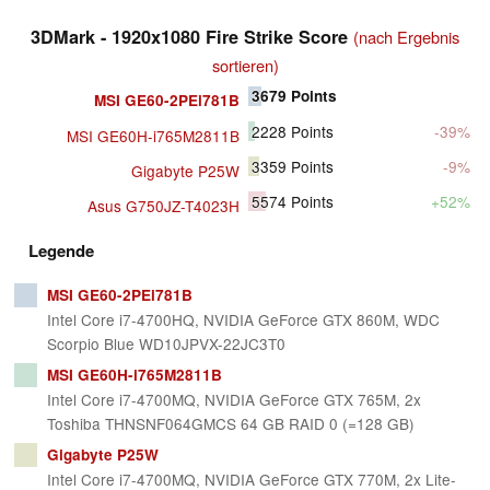
3DMark - 1920x1080 Fire Strike Score
(nach Ergebnis
sortieren)
3679
Points
MSI GE60-2PEi781B
2228
Points
-39%
MSI GE60H-i765M2811B
3359
Points
-9%
Gigabyte P25W
5574
Points
+52%
Asus G750JZ-T4023H
Legende
MSI GE60-2PEi781B
Intel Core i7-4700HQ, NVIDIA GeForce GTX 860M, WDC
Scorpio Blue WD10JPVX-22JC3T0
MSI GE60H-i765M2811B
Intel Core i7-4700MQ, NVIDIA GeForce GTX 765M, 2x
Toshiba THNSNF064GMCS 64 GB RAID 0 (=128 GB)
Gigabyte P25W
Intel Core i7-4700MQ, NVIDIA GeForce GTX 770M, 2x Lite-