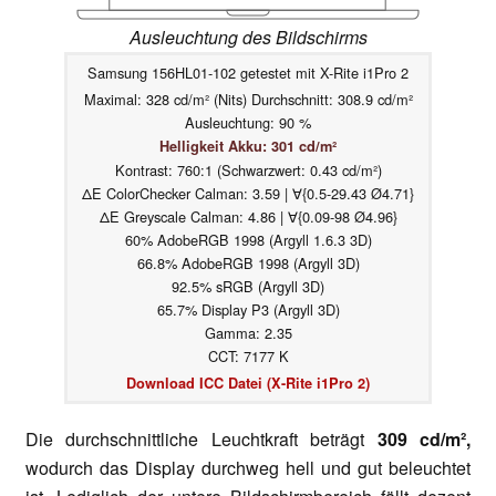
Ausleuchtung des Bildschirms
Samsung 156HL01-102 getestet mit X-Rite i1Pro 2
Maximal: 328 cd/m² (Nits) Durchschnitt: 308.9 cd/m²
Ausleuchtung: 90 %
Helligkeit Akku: 301 cd/m²
Kontrast: 760:1 (Schwarzwert: 0.43 cd/m²)
ΔE ColorChecker Calman: 3.59 | ∀{0.5-29.43 Ø4.71}
ΔE Greyscale Calman: 4.86 | ∀{0.09-98 Ø4.96}
60% AdobeRGB 1998 (Argyll 1.6.3 3D)
66.8% AdobeRGB 1998 (Argyll 3D)
92.5% sRGB (Argyll 3D)
65.7% Display P3 (Argyll 3D)
Gamma: 2.35
CCT: 7177 K
Download ICC Datei (X-Rite i1Pro 2)
Die durchschnittliche Leuchtkraft beträgt
309 cd/m²,
wodurch das Display durchweg hell und gut beleuchtet