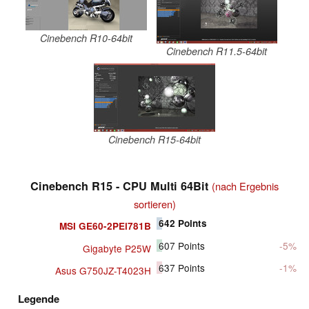
Cinebench R10-64bit
Cinebench R11.5-64bit
Cinebench R15-64bit
Cinebench R15 - CPU Multi 64Bit
(nach Ergebnis
sortieren)
642
Points
MSI GE60-2PEi781B
607
Points
-5%
Gigabyte P25W
637
Points
-1%
Asus G750JZ-T4023H
Legende