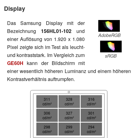
Display
Das Samsung Display mit der
Bezeichnung
156HL01-102
und
AdobeRGB
einer Auflösung von 1.920 x 1.080
Pixel zeigte sich im Test als leucht-
und kontraststark. Im Vergleich zum
sRGB
GE60H
kann der Bildschirm mit
einer wesentlich höheren Luminanz und einem höheren
Kontrastverhältnis auftrumpfen.
311
328
316
cd/m²
cd/m²
cd/m²
306
327
301
cd/m²
cd/m²
cd/m²
298
299
294
cd/m²
cd/m²
cd/m²