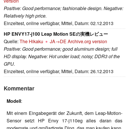
version
Positive: Good performance; fashionable design. Negative:
Relatively high price.
Einzeltest, online verfügbar, Mittel, Datum: 02.12.2013
HP ENVY17-j100 Leap Motion SEの実機レビュー
Quelle:
The Hikaku
JA→DE
Archive.org version
Positive: Good performance; good aluminum design; full
HD display. Negative: Hot under load; noisy; DDR3 of the
GPU.
Einzeltest, online verfügbar, Mittel, Datum: 26.12.2013
Kommentar
Modell
:
Mit einem Eingabegerät der Zukunft, dem Leap-Motion-
Sensor setzt HP Envy 17-j110eg alles daran das
modernste und großartigste Ding, das man kaufen kann,