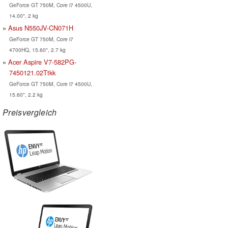
GeForce GT 750M, Core i7 4500U,
14.00", 2 kg
Asus N550JV-CN071H
GeForce GT 750M, Core i7
4700HQ, 15.60", 2.7 kg
Acer Aspire V7-582PG-
7450121.02Ttkk
GeForce GT 750M, Core i7 4500U,
15.60", 2.2 kg
Preisvergleich