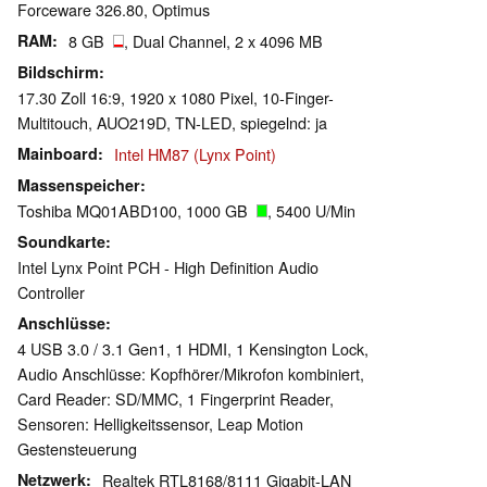
Forceware 326.80, Optimus
RAM
8 GB
, Dual Channel, 2 x 4096 MB
Bildschirm
17.30 Zoll 16:9, 1920 x 1080 Pixel, 10-Finger-
Multitouch, AUO219D, TN-LED, spiegelnd: ja
Mainboard
Intel HM87 (Lynx Point)
Massenspeicher
Toshiba MQ01ABD100, 1000 GB
, 5400 U/Min
Soundkarte
Intel Lynx Point PCH - High Definition Audio
Controller
Anschlüsse
4 USB 3.0 / 3.1 Gen1, 1 HDMI, 1 Kensington Lock,
Audio Anschlüsse: Kopfhörer/Mikrofon kombiniert,
Card Reader: SD/MMC, 1 Fingerprint Reader,
Sensoren: Helligkeitssensor, Leap Motion
Gestensteuerung
Netzwerk
Realtek RTL8168/8111 Gigabit-LAN