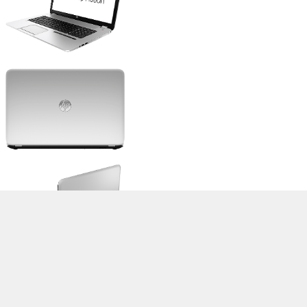
>
Notebook Test, Laptop Test und News
>
Externe Tests
>
HP
> HP Envy
17-j110eg