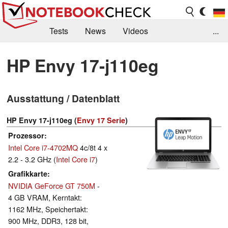
Tests
News
Videos
...
Benchmarks & Tech
Externe Tests
HP Envy 17-j110eg
Kaufberatung
Deals
Suche
Jobs
Ausstattung / Datenblatt
Forum
HP Envy 17-j110eg (
Envy 17 Serie
)
Prozessor
Intel Core i7-4702MQ
4c/8t 4 x
2.2 - 3.2 GHz (
Intel Core i7
)
Grafikkarte
NVIDIA GeForce GT 750M
-
4 GB VRAM, Kerntakt:
1162 MHz, Speichertakt:
900 MHz, DDR3, 128 bit,