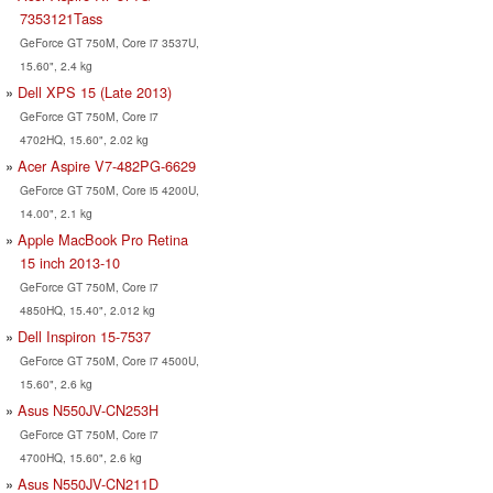
7353121Tass
GeForce GT 750M, Core i7 3537U,
15.60", 2.4 kg
Dell XPS 15 (Late 2013)
GeForce GT 750M, Core i7
4702HQ, 15.60", 2.02 kg
Acer Aspire V7-482PG-6629
GeForce GT 750M, Core i5 4200U,
14.00", 2.1 kg
Apple MacBook Pro Retina
15 inch 2013-10
GeForce GT 750M, Core i7
4850HQ, 15.40", 2.012 kg
Dell Inspiron 15-7537
GeForce GT 750M, Core i7 4500U,
15.60", 2.6 kg
Asus N550JV-CN253H
GeForce GT 750M, Core i7
4700HQ, 15.60", 2.6 kg
Asus N550JV-CN211D