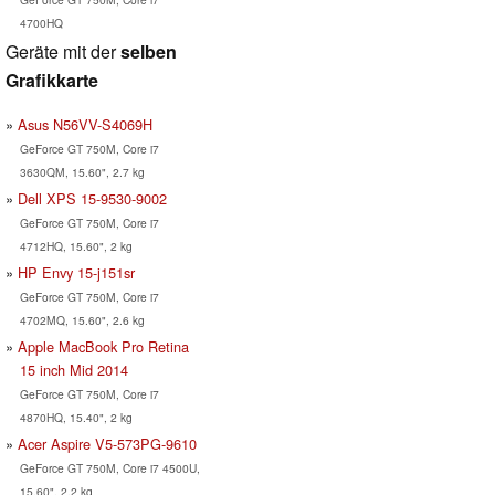
4700HQ
Geräte mit der
selben
Grafikkarte
Asus N56VV-S4069H
GeForce GT 750M, Core i7
3630QM, 15.60", 2.7 kg
Dell XPS 15-9530-9002
GeForce GT 750M, Core i7
4712HQ, 15.60", 2 kg
HP Envy 15-j151sr
GeForce GT 750M, Core i7
4702MQ, 15.60", 2.6 kg
Apple MacBook Pro Retina
15 inch Mid 2014
GeForce GT 750M, Core i7
4870HQ, 15.40", 2 kg
Acer Aspire V5-573PG-9610
GeForce GT 750M, Core i7 4500U,
15.60", 2.2 kg