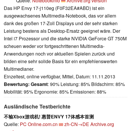
Quelle:
Notebookinfo
Archive.org version
Das HP Envy 17-j110eg (F0F32EA#ABD) ist ein
ausgewachsenes Multimedia-Notebook, das vor allem
dank des großen 17-Zoll Displays und der sehr starken
Leistung bestens als Desktop-Ersatz geeignet wäre. Der
Intel i7 Prozessor und die starke NVIDIA GeForce GT 750M
scheuen weder vor fortgeschrittenen Multimedia-
Anwendungen noch vor aktuellen Spielen zurück und
bilden eine sehr solide Basis für ein empfehlenswerten
Multimedianer.
Einzeltest, online verfügbar, Mittel, Datum: 11.11.2013
Bewertung:
Gesamt
: 90% Leistung: 85% Bildschirm: 85%
Mobilität: 95% Ergonomie: 85% Emissionen: 88%
Ausländische Testberichte
不输Xbox游戏机! 惠普ENVY 17体感本首测
Quelle:
PC Online.com.cn
zh-CN→DE
Archive.org