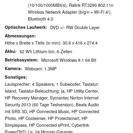
(10/100/1000MBit/s), Ralink RT3290 802.11n
Wireless Network Adapter (b/g/n = Wi-Fi 4/),
Bluetooth 4.0
Optisches Laufwerk
DVD +/- RW Double Layer
Abmessungen
Höhe x Breite x Tiefe (in mm): 30.6 x 416 x 274.4
Akku
62 Wh Lithium-Ion, 6-Zellen
Betriebssystem
Microsoft Windows 8.1 64 Bit
Kamera
Webcam: 1.3MP
Sonstiges
Lautsprecher: 4 Speakers, 1 Subwoofer, Tastatur:
Island, Tastatur-Beleuchtung: ja, HP Utility Center,
HP Recovery Manager, Symantec Norton Internet
Security 2013 (60 Tage Testversion), Beats Audio
mit SRS 3D, HP Connected Music, HP Connected
Photo, HP Coolsense, HP Protectsmart, HP
Simplepass, HP Connected ePrint, Cyberlink
PowerDVD, Le, 24 Monate Garantie