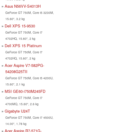
Asus N56VV-S4013H
GeForce GT 750M, Core i5 3230M,
15.60", 3.2 kg
Dell XPS 15-9530
GeForce GT 750M, Core i7
4702HQ, 15.60", 2 kg
Dell XPS 15 Platinum
GeForce GT 750M, Core i7
4702HQ, 15.60", 2 kg
Acer Aspire V7-582PG-
54208G25TII
GeForce GT 750M, Core i5 4200U,
15.60", 2.1 kg
MSI GE60-i750M245FD
GeForce GT 750M, Core i7
4700MQ, 15.60", 2.6 kg
Gigabyte U24T
GeForce GT 750M, Core i7 4500U,
14.00", 1.78 kg
Acer Aspire R7-571G-