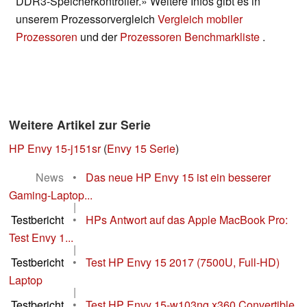
DDR3-Speicherkontroller.» Weitere Infos gibt es in
unserem Prozessorvergleich
Vergleich mobiler
Prozessoren
und der
Prozessoren Benchmarkliste
.
Weitere Artikel zur Serie
HP Envy 15-j151sr
(
Envy 15 Serie
)
News
•
Das neue HP Envy 15 ist ein besserer
Gaming-Laptop...
|
Testbericht
•
HPs Antwort auf das Apple MacBook Pro:
Test Envy 1...
|
Testbericht
•
Test HP Envy 15 2017 (7500U, Full-HD)
Laptop
|
Testbericht
•
Test HP Envy 15-w103ng x360 Convertible