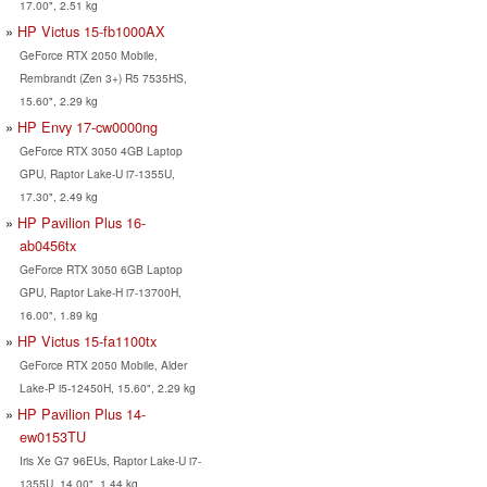
17.00", 2.51 kg
HP Victus 15-fb1000AX
GeForce RTX 2050 Mobile,
Rembrandt (Zen 3+) R5 7535HS,
15.60", 2.29 kg
HP Envy 17-cw0000ng
GeForce RTX 3050 4GB Laptop
GPU, Raptor Lake-U i7-1355U,
17.30", 2.49 kg
HP Pavilion Plus 16-
ab0456tx
GeForce RTX 3050 6GB Laptop
GPU, Raptor Lake-H i7-13700H,
16.00", 1.89 kg
HP Victus 15-fa1100tx
GeForce RTX 2050 Mobile, Alder
Lake-P i5-12450H, 15.60", 2.29 kg
HP Pavilion Plus 14-
ew0153TU
Iris Xe G7 96EUs, Raptor Lake-U i7-
1355U, 14.00", 1.44 kg