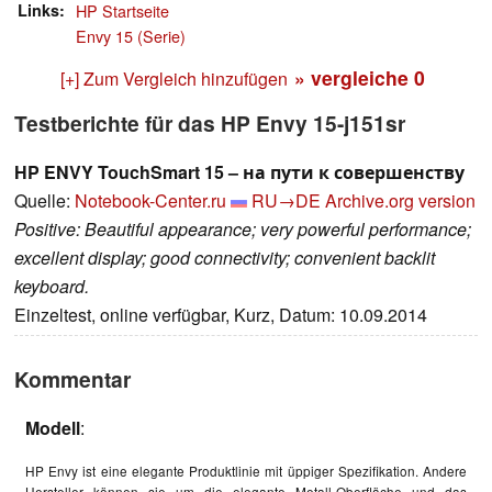
Links
HP Startseite
Envy 15 (Serie)
» vergleiche
0
[+] Zum Vergleich hinzufügen
Testberichte für das HP Envy 15-j151sr
HP ENVY TouchSmart 15 – на пути к совершенству
Quelle:
Notebook-Center.ru
RU→DE
Archive.org version
Positive: Beautiful appearance; very powerful performance;
excellent display; good connectivity; convenient backlit
keyboard.
Einzeltest, online verfügbar, Kurz, Datum: 10.09.2014
Kommentar
Modell
:
HP Envy ist eine elegante Produktlinie mit üppiger Spezifikation. Andere
Hersteller können sie um die elegante Metall-Oberfläche und das