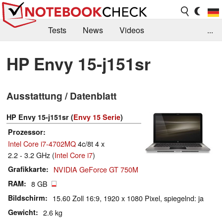
Tests
News
Videos
...
Benchmarks & Tech
Externe Tests
HP Envy 15-j151sr
Kaufberatung
Deals
Suche
Jobs
Ausstattung / Datenblatt
Forum
HP Envy 15-j151sr (
Envy 15 Serie
)
Prozessor
Intel Core i7-4702MQ
4c/8t 4 x
2.2 - 3.2 GHz (
Intel Core i7
)
Grafikkarte
NVIDIA GeForce GT 750M
RAM
8 GB
Bildschirm
15.60 Zoll 16:9, 1920 x 1080 Pixel, spiegelnd: ja
Gewicht
2.6 kg