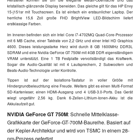
kristallisch-glänzende Display beneiden. Das gleiche gilt für das HP Envy
15-j151sr mit Touchscreen. Es ist einfach ein erstaunlicher Laptop. Der
herrliche 15,6 Zoll große FHD BrightView LED-Bildschirm liefert
erstklassige Farben.
Im Inneren befinden sich ein
Intel Core i7-4702MQ Quad-Core-Prozessor
mit 6 MB Cache, einer Taktrate von 2,2 GHz und einer Intel HD Graphics
4600. Dieses leistungsstarke Herz wird durch 8 GB 1600MHz DDR3L
SDRAM und eine Nvidia GeForce GT 750M mit 4GB DDR eigenständigem
VRAM unterstützt. Eine 1 TB Festplatte vervollständigt das Kraftwerk.
Sogar die Audio-Qualität ist mit 4 Lautsprechern, 2 Subwoofern und
Beats-Audio-Technologie unter Kontrolle.
Tippen ist auf der Isolations-Tastatur in voller Größe mit
Hindergrundbeleuchtung eine Freude. Weiters gibt es einen Multi-Format
SD-Kartenleser, einen HDMI-Ausgang und 4 USB-3.0-Ports. Das Gerät
wiegt ungefähr 2,56 kg. Dank 6-Zellen-Lithium-Ionen-Akku ist die
Akkulaufzeit gut.
NVIDIA GeForce GT 750M
: Schnelle Mittelklasse-
Grafikkarte der GeForce-GT-700M-Baureihe. Basiert auf
der Kepler-Architektur und wird von TSMC in einem 28-
nm-Prozess gefertigt.