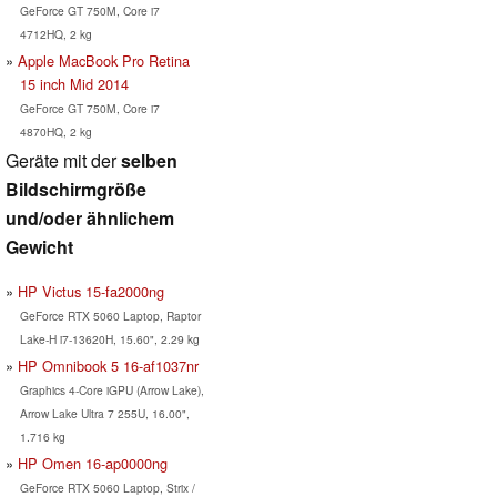
GeForce GT 750M, Core i7
4712HQ, 2 kg
Apple MacBook Pro Retina
15 inch Mid 2014
GeForce GT 750M, Core i7
4870HQ, 2 kg
Geräte mit der
selben
Bildschirmgröße
und/oder ähnlichem
Gewicht
HP Victus 15-fa2000ng
GeForce RTX 5060 Laptop, Raptor
Lake-H i7-13620H, 15.60", 2.29 kg
HP Omnibook 5 16-af1037nr
Graphics 4-Core iGPU (Arrow Lake),
Arrow Lake Ultra 7 255U, 16.00",
1.716 kg
HP Omen 16-ap0000ng
GeForce RTX 5060 Laptop, Strix /