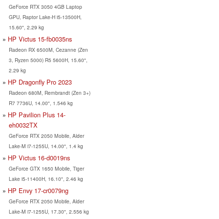
GeForce RTX 3050 4GB Laptop
GPU, Raptor Lake-H i5-13500H,
15.60", 2.29 kg
HP Victus 15-fb0035ns
Radeon RX 6500M, Cezanne (Zen
3, Ryzen 5000) R5 5600H, 15.60",
2.29 kg
HP Dragonfly Pro 2023
Radeon 680M, Rembrandt (Zen 3+)
R7 7736U, 14.00", 1.546 kg
HP Pavilion Plus 14-
eh0032TX
GeForce RTX 2050 Mobile, Alder
Lake-M i7-1255U, 14.00", 1.4 kg
HP Victus 16-d0019ns
GeForce GTX 1650 Mobile, Tiger
Lake i5-11400H, 16.10", 2.46 kg
HP Envy 17-cr0079ng
GeForce RTX 2050 Mobile, Alder
Lake-M i7-1255U, 17.30", 2.556 kg