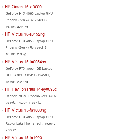
HP Omen 16-xf0000
GeForce RTX 4060 Laptop GPU,
Phoenix (Zen 4) R7 7840HS,
16.10", 2.44 kg
HP Victus 16-s0152ng
GeForce RTX 4050 Laptop GPU,
Phoenix (Zen 4) R5 7640HS,
16.10", 2.3 kg
HP Victus 15-fa0054ns
GeForce RTX 3050 4GB Laptop
GPU, Alder Lake-P i5-12450H,
15.60", 2.29 kg
HP Pavilion Plus 14-ey0095cl
Radeon 780M, Phoenix (Zen 4) R7
7840U, 14.00", 1.387 kg
HP Victus 15-fa1000ng
GeForce RTX 4050 Laptop GPU,
Raptor Lake-H i5-13420H, 15.60",
2.29 kg
HP Victus 15-fa1000