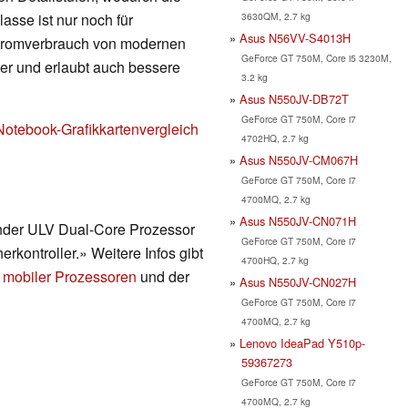
3630QM, 2.7 kg
lasse ist nur noch für
Asus N56VV-S4013H
Stromverbrauch von modernen
GeForce GT 750M, Core i5 3230M,
nger und erlaubt auch bessere
3.2 kg
Asus N550JV-DB72T
GeForce GT 750M, Core i7
Notebook-Grafikkartenvergleich
4702HQ, 2.7 kg
Asus N550JV-CM067H
GeForce GT 750M, Core i7
4700MQ, 2.7 kg
Asus N550JV-CN071H
render ULV Dual-Core Prozessor
GeForce GT 750M, Core i7
erkontroller.» Weitere Infos gibt
4700HQ, 2.7 kg
 mobiler Prozessoren
und der
Asus N550JV-CN027H
GeForce GT 750M, Core i7
4700MQ, 2.7 kg
Lenovo IdeaPad Y510p-
59367273
GeForce GT 750M, Core i7
4700MQ, 2.7 kg