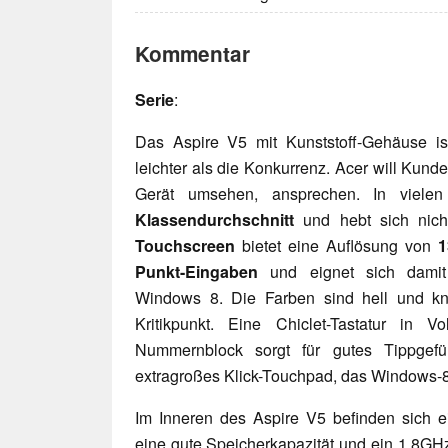
Kommentar
Serie
:
Das Aspire V5 mit Kunststoff-Gehäuse i
leichter als die Konkurrenz. Acer will Kund
Gerät umsehen, ansprechen. In vielen
Klassendurchschnitt
und hebt sich nic
Touchscreen
bietet eine Auflösung von
1
Punkt-Eingaben
und eignet sich damit p
Windows 8. Die Farben sind hell und kn
Kritikpunkt. Eine Chiclet-Tastatur in 
Nummernblock sorgt für gutes Tippgef
extragroßes Klick-Touchpad, das Windows-8-
Im Inneren des Aspire V5 befinden sich e
eine gute Speicherkapazität und ein 1.8G