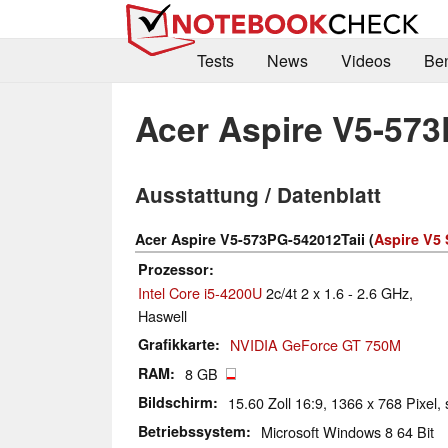
Tests
News
Videos
Be
Acer Aspire V5-573
Ausstattung / Datenblatt
Acer Aspire V5-573PG-542012Taii (
Aspire V5 
Prozessor
Intel Core i5-4200U
2c/4t 2 x 1.6 - 2.6 GHz,
Haswell
Grafikkarte
NVIDIA GeForce GT 750M
RAM
8 GB
Bildschirm
15.60 Zoll 16:9, 1366 x 768 Pixel, 
Betriebssystem
Microsoft Windows 8 64 Bit