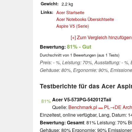
Gewicht
2.2 kg
Links
Acer Startseite
Acer Notebooks Übersichtseite
Aspire V5 (Serie)
[+] Zum Vergleich hinzufügen
81%
- Gut
Bewertung:
Durchschnitt von
1
Bewertungen (aus
1
Tests)
Preis: - %, Leistung: 70%, Ausstattung: - %,
Gehäuse: 80%, Ergonomie: 90%, Emission
Testberichte für das Acer Asp
Acer V5-573PG-542012Taii
81%
Quelle:
Benchmark.pl
PL→DE
Arch
Einzeltest, online verfügbar, Lang, Datum: 
Bewertung:
Gesamt
: 81% Leistung: 70% Bi
Gehäuse: 80% Ergonomie: 90% Emissione