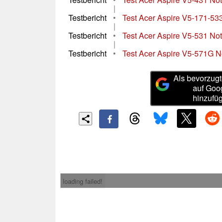
|
Testbericht
•
Test Acer Aspire V5-171-5
|
Testbericht
•
Test Acer Aspire V5-531 No
|
Testbericht
•
Test Acer Aspire V5-571G 
Als bevorzugt
auf Goo
hinzufü
loading failed!