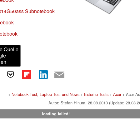
3314G50ass Subnotebook
tebook
Notebook
e Quelle
gle
gen
>
Notebook Test, Laptop Test und News
>
Externe Tests
>
Acer
> Acer As
Autor: Stefan Hinum, 28.08.2013 (Update: 28.08.2
loading failed!