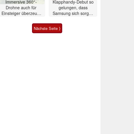
Immersive 360°-
Klapphandy-Debut so
Drohne auch für
gelungen, dass
Einsteiger überzeugt
Samsung sich sorgen
mit Einschränkungen
muss? – Razr Fold
Smartphone im Test
Nächste Seite ⟩