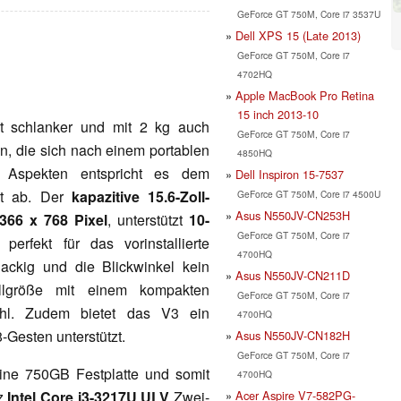
GeForce GT 750M, Core i7 3537U
Dell XPS 15 (Late 2013)
GeForce GT 750M, Core i7
4702HQ
Apple MacBook Pro Retina
15 inch 2013-10
st schlanker und mit 2 kg auch
GeForce GT 750M, Core i7
en, die sich nach einem portablen
4850HQ
 Aspekten entspricht es dem
Dell Inspiron 15-7537
ht ab. Der
kapazitive 15.6-Zoll-
GeForce GT 750M, Core i7 4500U
Asus N550JV-CN253H
366 x 768 Pixel
, unterstützt
10-
GeForce GT 750M, Core i7
erfekt für das vorinstallierte
4700HQ
ackig und die Blickwinkel kein
Asus N550JV-CN211D
Vollgröße mit einem kompakten
GeForce GT 750M, Core i7
ühl. Zudem bietet das V3 ein
4700HQ
Gesten unterstützt.
Asus N550JV-CN182H
GeForce GT 750M, Core i7
ine 750GB Festplatte und somit
4700HQ
Acer Aspire V7-582PG-
Hz
Intel Core i3-3217U ULV
Zwei-