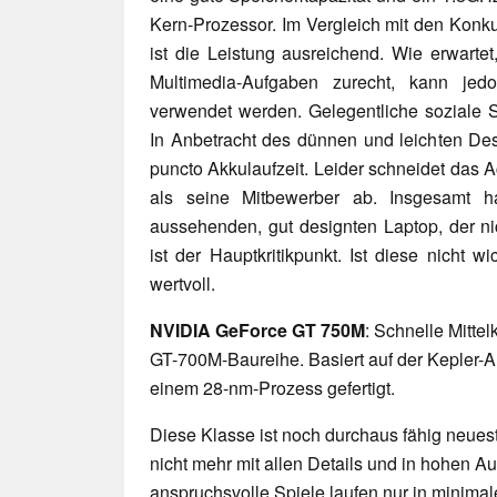
Kern-Prozessor. Im Vergleich mit den Konku
ist die Leistung ausreichend. Wie erwarte
Multimedia-Aufgaben zurecht, kann jed
verwendet werden. Gelegentliche soziale S
In Anbetracht des dünnen und leichten De
puncto Akkulaufzeit. Leider schneidet das Ac
als seine Mitbewerber ab. Insgesamt h
aussehenden, gut designten Laptop, der nic
ist der Hauptkritikpunkt. Ist diese nicht w
wertvoll.
NVIDIA GeForce GT 750M
: Schnelle Mitte
GT-700M-Baureihe. Basiert auf der Kepler-A
einem 28-nm-Prozess gefertigt.
Diese Klasse ist noch durchaus fähig neueste
nicht mehr mit allen Details und in hohen 
anspruchsvolle Spiele laufen nur in minimal