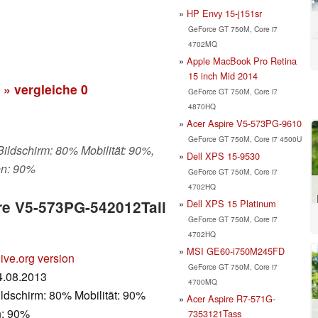
HP Envy 15-j151sr
GeForce GT 750M, Core i7
4702MQ
Apple MacBook Pro Retina
15 inch Mid 2014
» vergleiche
0
GeForce GT 750M, Core i7
4870HQ
Acer Aspire V5-573PG-9610
GeForce GT 750M, Core i7 4500U
 Bildschirm: 80% Mobilität: 90%,
Dell XPS 15-9530
en: 90%
GeForce GT 750M, Core i7
4702HQ
Dell XPS 15 Platinum
ire V5-573PG-542012Taii
GeForce GT 750M, Core i7
4702HQ
MSI GE60-i750M245FD
ive.org version
GeForce GT 750M, Core i7
14.08.2013
4700MQ
ldschirm: 80% Mobilität: 90%
Acer Aspire R7-571G-
n: 90%
7353121Tass