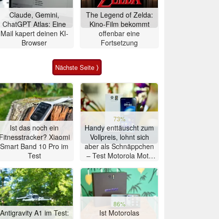
Claude, Gemini,
The Legend of Zelda:
ChatGPT Atlas: Eine
Kino-Film bekommt
Mail kapert deinen KI-
offenbar eine
Browser
Fortsetzung
Nächste Seite ⟩
73%
Ist das noch ein
Handy enttäuscht zum
Fitnesstracker? Xiaomi
Vollpreis, lohnt sich
Smart Band 10 Pro im
aber als Schnäppchen
Test
– Test Motorola Moto
G47 Smartphone
86%
Antigravity A1 im Test:
Ist Motorolas