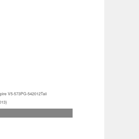
pire V5-573PG-542012Taii
013)