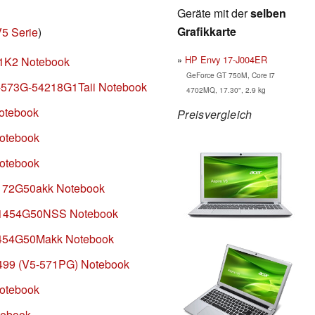
Geräte mit der
selben
Grafikkarte
V5 Serie
)
HP Envy 17-J004ER
71K2 Notebook
GeForce GT 750M, Core i7
5-573G-54218G1Taii Notebook
4702MQ, 17.30", 2.9 kg
Notebook
Preisvergleich
Notebook
Notebook
0172G50akk Notebook
-61454G50NSS Notebook
64454G50Makk Notebook
6499 (V5-571PG) Notebook
Notebook
tebook