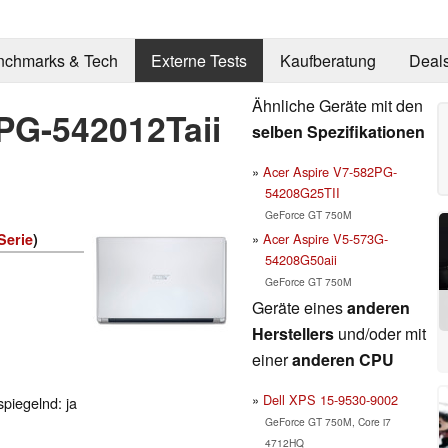
nchmarks & Tech
Externe Tests
Kaufberatung
Deal
Ähnliche Geräte mit den
PG-542012Taii
selben Spezifikationen
Acer Aspire V7-582PG-
54208G25TII
GeForce GT 750M
Acer Aspire V5-573G-
Serie
)
54208G50aii
GeForce GT 750M
Geräte eines
anderen
Herstellers
und/oder mit
einer
anderen CPU
Dell XPS 15-9530-9002
spiegelnd: ja
GeForce GT 750M, Core i7
4712HQ