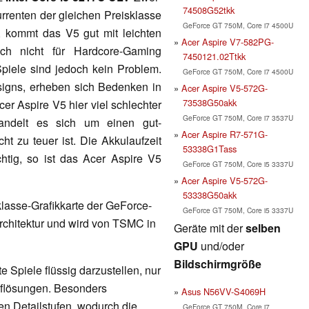
74508G52tkk
rrenten der gleichen Preisklasse
GeForce GT 750M, Core i7 4500U
t, kommt das V5 gut mit leichten
Acer Aspire V7-582PG-
och nicht für Hardcore-Gaming
7450121.02Ttkk
piele sind jedoch kein Problem.
GeForce GT 750M, Core i7 4500U
signs, erheben sich Bedenken in
Acer Aspire V5-572G-
73538G50akk
er Aspire V5 hier viel schlechter
GeForce GT 750M, Core i7 3537U
andelt es sich um einen gut-
Acer Aspire R7-571G-
ht zu teuer ist. Die Akkulaufzeit
53338G1Tass
ichtig, so ist das Acer Aspire V5
GeForce GT 750M, Core i5 3337U
Acer Aspire V5-572G-
53338G50akk
lklasse-Grafikkarte der GeForce-
GeForce GT 750M, Core i5 3337U
rchitektur und wird von TSMC in
Geräte mit der
selben
GPU
und/oder
Bildschirmgröße
 Spiele flüssig darzustellen, nur
Auflösungen. Besonders
Asus N56VV-S4069H
en Detailstufen, wodurch die
GeForce GT 750M, Core i7