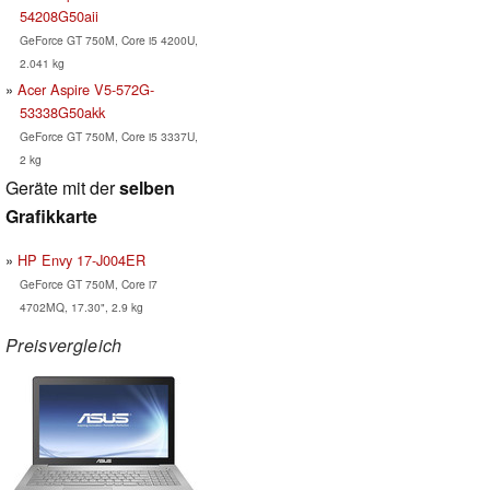
54208G50aii
GeForce GT 750M, Core i5 4200U,
2.041 kg
Acer Aspire V5-572G-
53338G50akk
GeForce GT 750M, Core i5 3337U,
2 kg
Geräte mit der
selben
Grafikkarte
HP Envy 17-J004ER
GeForce GT 750M, Core i7
4702MQ, 17.30", 2.9 kg
Preisvergleich