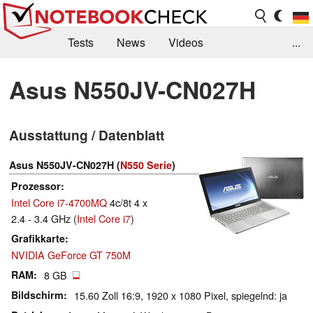
Tests
News
Videos
...
Benchmarks & Tech
Externe Tests
Asus N550JV-CN027H
Kaufberatung
Deals
Suche
Jobs
Ausstattung / Datenblatt
Forum
Asus N550JV-CN027H (
N550 Serie
)
Prozessor
Intel Core i7-4700MQ
4c/8t 4 x
2.4 - 3.4 GHz (
Intel Core i7
)
Grafikkarte
NVIDIA GeForce GT 750M
RAM
8 GB
Bildschirm
15.60 Zoll 16:9, 1920 x 1080 Pixel, spiegelnd: ja