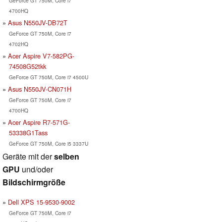
GeForce GT 750M, Core i7
4700HQ
Asus N550JV-DB72T
GeForce GT 750M, Core i7
4702HQ
Acer Aspire V7-582PG-
74508G52tkk
GeForce GT 750M, Core i7 4500U
Asus N550JV-CN071H
GeForce GT 750M, Core i7
4700HQ
Acer Aspire R7-571G-
53338G1Tass
GeForce GT 750M, Core i5 3337U
Geräte mit der
selben
GPU
und/oder
Bildschirmgröße
Dell XPS 15-9530-9002
GeForce GT 750M, Core i7