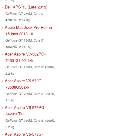
Dell XPS 15 (Late 2013)
GeForce GT 750M, Core i7
4702HQ, 2.02 kg
Apple MacBook Pro Retina
15 inch 2013-10
GeForce GT 750M, Core i7
4850HQ, 2.012 kg
Acer Aspire V7-582PG-
7450121.02Ttkk
GeForce GT 750M, Core i7 4500U,
2.2 kg
Acer Aspire V5-572G-
73538G50akk
GeForce GT 750M, Core i7 3537U,
2.1 kg
Acer Aspire V5-573PG-
542012Taii
GeForce GT 750M, Core i5 4200U,
2.2 kg
Acer Aspire V5-573G-