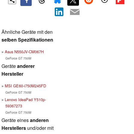
Ähnliche Geräte mit den
selben Spezifikationen
Asus N550JV-CM067H
GeForce GT 750M
Geräte
anderer
Hersteller
MSI GE60-i750M245FD
GeForce GT 750M
Lenovo IdeaPad Y510p-
59367273
GeForce GT 750M
Geräte eines
anderen
Herstellers
und/oder mit