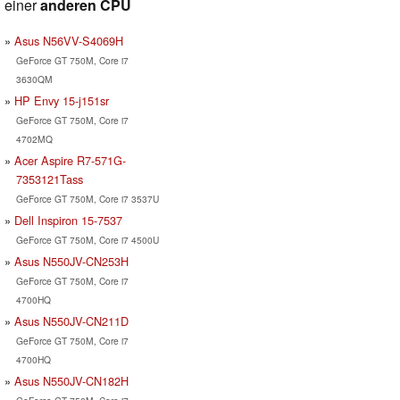
einer
anderen CPU
Asus N56VV-S4069H
GeForce GT 750M, Core i7
3630QM
HP Envy 15-j151sr
GeForce GT 750M, Core i7
4702MQ
Acer Aspire R7-571G-
7353121Tass
GeForce GT 750M, Core i7 3537U
Dell Inspiron 15-7537
GeForce GT 750M, Core i7 4500U
Asus N550JV-CN253H
GeForce GT 750M, Core i7
4700HQ
Asus N550JV-CN211D
GeForce GT 750M, Core i7
4700HQ
Asus N550JV-CN182H