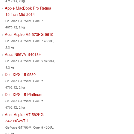
4712HQ, 2 kg
Apple MacBook Pro Retina
15 inch Mid 2014
GeForce GT 750M, Core i7
4870HQ, 2 kg
Acer Aspire V5-573PG-9610
GeForce GT 750M, Core i7 4500U,
2.2 kg
Asus N56VV-S4013H
GeForce GT 750M, Core i5 3230M,
3.2 kg
Dell XPS 15-9530
GeForce GT 750M, Core i7
4702HQ, 2 kg
Dell XPS 15 Platinum
GeForce GT 750M, Core i7
4702HQ, 2 kg
Acer Aspire V7-582PG-
54208G25TII
GeForce GT 750M, Core i5 4200U,
2.1 kg