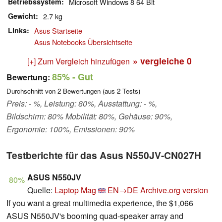
Betriebssystem
Microsoft Windows 8 64 Bit
Gewicht
2.7 kg
Links
Asus Startseite
Asus Notebooks Übersichtseite
» vergleiche
0
[+] Zum Vergleich hinzufügen
85%
- Gut
Bewertung:
Durchschnitt von
2
Bewertungen (aus
2
Tests)
Preis: - %, Leistung: 80%, Ausstattung: - %,
Bildschirm: 80% Mobilität: 80%, Gehäuse: 90%,
Ergonomie: 100%, Emissionen: 90%
Testberichte für das Asus N550JV-CN027H
ASUS N550JV
80%
Quelle:
Laptop Mag
EN→DE
Archive.org version
If you want a great multimedia experience, the $1,066
ASUS N550JV's booming quad-speaker array and