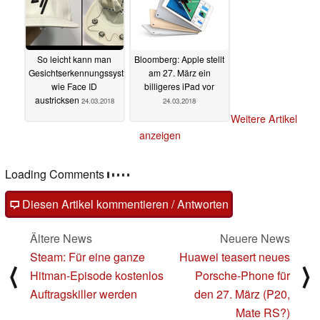
So leicht kann man
Bloomberg: Apple stellt
Gesichtserkennungssysteme
am 27. März ein
wie Face ID
billigeres iPad vor
austricksen
24.03.2018
24.03.2018
Weitere Artikel
anzeigen
Loading Comments
Diesen Artikel kommentieren / Antworten
Ältere News
Neuere News
Steam: Für eine ganze
Huawei teasert neues
⟨
⟩
Hitman-Episode kostenlos
Porsche-Phone für
Auftragskiller werden
den 27. März (P20,
Mate RS?)