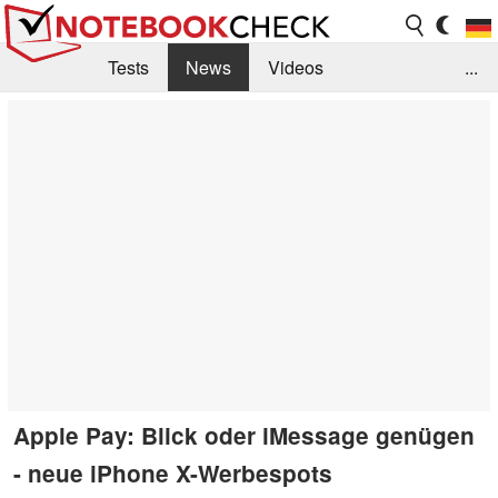
Tests
News
Videos
...
Benchmarks & Tech
Externe Tests
Kaufberatung
Deals
Suche
Jobs
Forum
Apple Pay: Blick oder iMessage genügen
- neue iPhone X-Werbespots