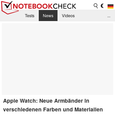
Tests
News
Videos
...
Benchmarks & Tech
Externe Tests
Kaufberatung
Deals
Suche
Jobs
Forum
Apple Watch: Neue Armbänder in
verschiedenen Farben und Materialien