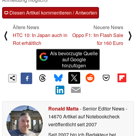
Diesen Artikel kommentieren / Antworten
Ältere News
Neuere News
⟨
⟩
HTC 10: In Japan auch in
Oppo F1: Im Flash Sale
Rot erhältlich
für 160 Euro
Als bevorzugte Quelle
auf Google
hinzufügen
Ronald Matta
- Senior Editor News
-
14670 Artikel auf Notebookcheck
veröffentlicht
seit 2007
Seit 2007 bin ich Redakteur bei