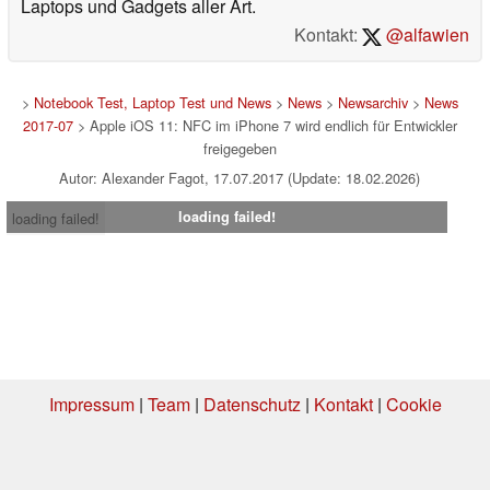
Laptops und Gadgets aller Art.
Kontakt:
@alfawien
>
Notebook Test, Laptop Test und News
>
News
>
Newsarchiv
>
News
2017-07
> Apple iOS 11: NFC im iPhone 7 wird endlich für Entwickler
freigegeben
Autor: Alexander Fagot, 17.07.2017 (Update: 18.02.2026)
loading failed!
loading failed!
Impressum
|
Team
|
Datenschutz
|
Kontakt
|
Cookie
Einstellungen
| 06.08.2026 04:33
* Beim Kauf über einen Affiliate-Link kann Notebookcheck eine Vergütung
erhalten. Vielen Dank für Ihre Unterstützung!.