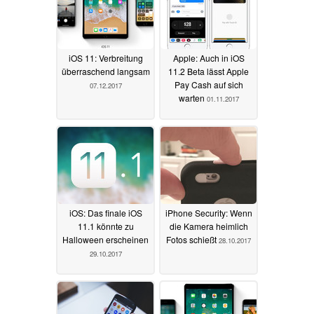
iOS 11: Verbreitung
Apple: Auch in iOS
überraschend langsam
11.2 Beta lässt Apple
Pay Cash auf sich
07.12.2017
warten
01.11.2017
iOS: Das finale iOS
iPhone Security: Wenn
11.1 könnte zu
die Kamera heimlich
Halloween erscheinen
Fotos schießt
28.10.2017
29.10.2017