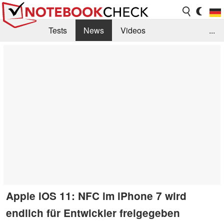
Tests
News
Videos
...
Benchmarks & Tech
Externe Tests
Kaufberatung
Deals
Suche
Jobs
Forum
Apple iOS 11: NFC im iPhone 7 wird
endlich für Entwickler freigegeben