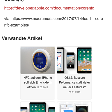
https://developer.apple.com/documentation/corenfc
via: https://www.macrumors.com/2017/07/14/ios-11-core-
nfc-examples/
Verwandte Artikel
NFC auf dem iPhone
iOS12: Bessere
soll sich Entwicklern
Peformance statt vieler
öffnen
neuer Features?
28.05.2018
30.01.2018