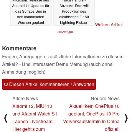
Android 11 Updates für
Abzocke: Ford will
das Surface Duo in
Produktion des
den kommenden
elektrischen F-150
Wochen geplant
Lightning Pickup-
Weitere Artikel
Trucks verdoppeln
05.01.2022
anzeigen
05.01.2022
Kommentare
Fragen, Anregungen, zusätzliche Informationen zu diesem
Artikel? - Uns interessiert Deine Meinung (auch ohne
Anmeldung möglich)!
Diesen Artikel kommentieren / Antworten
Ältere News
Neuere News
Xiaomi 12, MIUI 13
Aktuell kein OnePlus 10
und Xiaomi Watch S1
geplant, OnePlus 10 Pro
⟨
⟩
Launch-Livestream:
Vorverkaufstermin in China
Hier geht's zum
offiziell