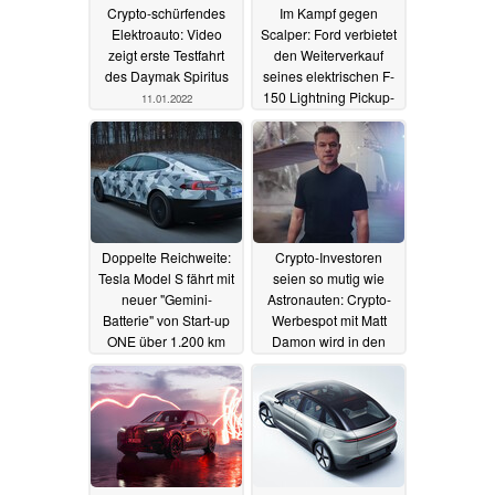
Crypto-schürfendes
Im Kampf gegen
Elektroauto: Video
Scalper: Ford verbietet
zeigt erste Testfahrt
den Weiterverkauf
des Daymak Spiritus
seines elektrischen F-
150 Lightning Pickup-
11.01.2022
Trucks und spricht
Warnung an seine
Händler aus
08.01.2022
Doppelte Reichweite:
Crypto-Investoren
Tesla Model S fährt mit
seien so mutig wie
neuer "Gemini-
Astronauten: Crypto-
Batterie" von Start-up
Werbespot mit Matt
ONE über 1.200 km
Damon wird in den
weit
USA zur Lachnummer
07.01.2022
07.01.2022