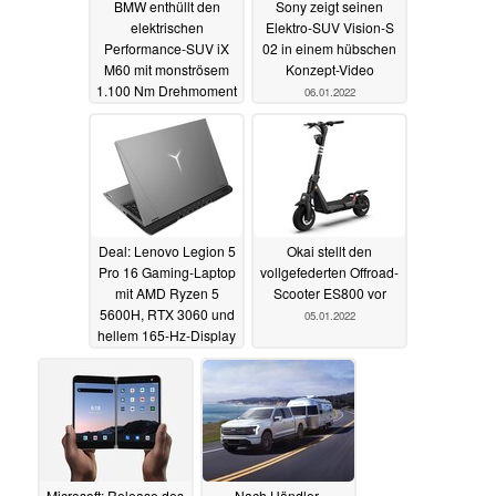
BMW enthüllt den
Sony zeigt seinen
elektrischen
Elektro-SUV Vision-S
Performance-SUV iX
02 in einem hübschen
M60 mit monströsem
Konzept-Video
1.100 Nm Drehmoment
06.01.2022
06.01.2022
Deal: Lenovo Legion 5
Okai stellt den
Pro 16 Gaming-Laptop
vollgefederten Offroad-
mit AMD Ryzen 5
Scooter ES800 vor
5600H, RTX 3060 und
05.01.2022
hellem 165-Hz-Display
zum
Schnäppchenpreis
erhältlich
05.01.2022
Microsoft: Release des
Nach Händler-