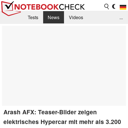
Tests
News
Videos
...
Benchmarks & Tech
Externe Tests
Kaufberatung
Deals
Suche
Jobs
Forum
Arash AFX: Teaser-Bilder zeigen
elektrisches Hypercar mit mehr als 3.200