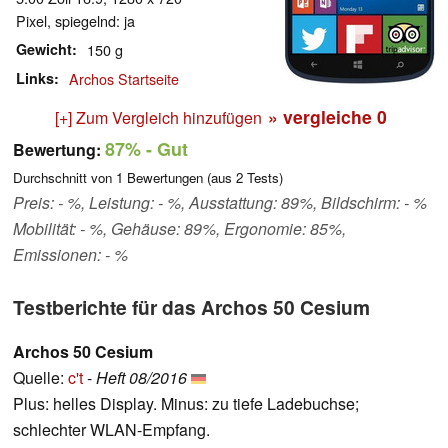
Pixel, spiegelnd: ja
Gewicht
150 g
Links
Archos Startseite
» vergleiche
0
[+] Zum Vergleich hinzufügen
87%
- Gut
Bewertung:
Durchschnitt von
1
Bewertungen (aus
2
Tests)
Preis: - %, Leistung: - %, Ausstattung: 89%, Bildschirm: - %
Mobilität: - %, Gehäuse: 89%, Ergonomie: 85%,
Emissionen: - %
Testberichte für das Archos 50 Cesium
Archos 50 Cesium
Quelle:
c't
-
Heft 08/2016
Plus: helles Display. Minus: zu tiefe Ladebuchse;
schlechter WLAN-Empfang.