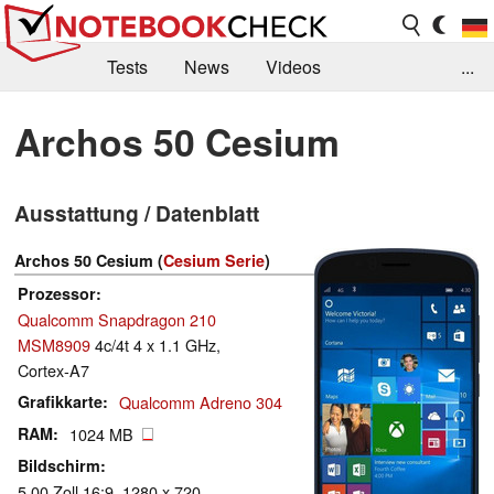
Tests
News
Videos
...
Benchmarks & Tech
Externe Tests
Archos 50 Cesium
Kaufberatung
Deals
Suche
Jobs
Ausstattung / Datenblatt
Forum
Archos 50 Cesium (
Cesium Serie
)
Prozessor
Qualcomm Snapdragon 210
MSM8909
4c/4t 4 x 1.1 GHz,
Cortex-A7
Grafikkarte
Qualcomm Adreno 304
RAM
1024 MB
Bildschirm
5.00 Zoll 16:9, 1280 x 720