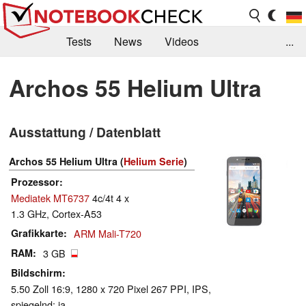
Tests
News
Videos
...
Benchmarks & Tech
Externe Tests
Archos 55 Helium Ultra
Kaufberatung
Deals
Suche
Jobs
Ausstattung / Datenblatt
Forum
Archos 55 Helium Ultra (
Helium Serie
)
Prozessor
Mediatek MT6737
4c/4t 4 x
1.3 GHz, Cortex-A53
Grafikkarte
ARM Mali-T720
RAM
3 GB
Bildschirm
5.50 Zoll 16:9, 1280 x 720 Pixel 267 PPI, IPS,
spiegelnd: ja