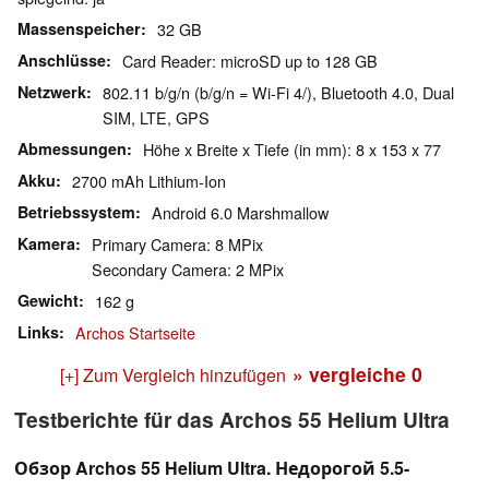
Massenspeicher
32 GB
Anschlüsse
Card Reader: microSD up to 128 GB
Netzwerk
802.11 b/g/n (b/g/n = Wi-Fi 4/), Bluetooth 4.0, Dual
SIM, LTE, GPS
Abmessungen
Höhe x Breite x Tiefe (in mm): 8 x 153 x 77
Akku
2700 mAh Lithium-Ion
Betriebssystem
Android 6.0 Marshmallow
Kamera
Primary Camera: 8 MPix
Secondary Camera: 2 MPix
Gewicht
162 g
Links
Archos Startseite
» vergleiche
0
[+] Zum Vergleich hinzufügen
Testberichte für das Archos 55 Helium Ultra
Обзор Archos 55 Helium Ultra. Недорогой 5.5-