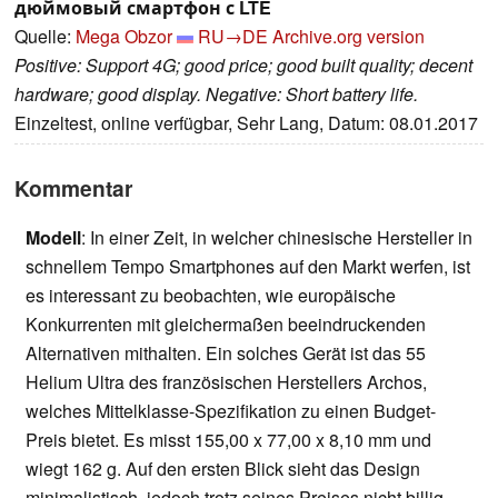
дюймовый смартфон с LTE
Quelle:
Mega Obzor
RU→DE
Archive.org version
Positive: Support 4G; good price; good built quality; decent
hardware; good display. Negative: Short battery life.
Einzeltest, online verfügbar, Sehr Lang, Datum: 08.01.2017
Kommentar
Modell
: In einer Zeit, in welcher chinesische Hersteller in
schnellem Tempo Smartphones auf den Markt werfen, ist
es interessant zu beobachten, wie europäische
Konkurrenten mit gleichermaßen beeindruckenden
Alternativen mithalten. Ein solches Gerät ist das 55
Helium Ultra des französischen Herstellers Archos,
welches Mittelklasse-Spezifikation zu einen Budget-
Preis bietet. Es misst 155,00 x 77,00 x 8,10 mm und
wiegt 162 g. Auf den ersten Blick sieht das Design
minimalistisch, jedoch trotz seines Preises nicht billig