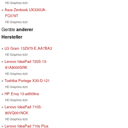
HD Graphics 620
Asus Zenbook UX330UA-
FC079T
HD Graphics 620
Geräte
anderer
Hersteller
LG Gram 13Z970-E.AA7BA3
HD Graphics 620
Lenovo IdeaPad 720S-13-
81A8000SRK
HD Graphics 620
Toshiba Portege X30-D-121
HD Graphics 620
HP Envy 13-ad009ns
HD Graphics 620
Lenovo IdeaPad 710S-
80VQ001NCK
HD Graphics 620
Lenovo IdeaPad 710s Plus