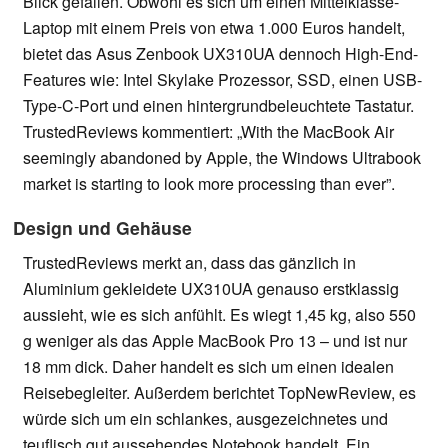
Blick gefallen. Obwohl es sich um einen Mittelklasse-
Laptop mit einem Preis von etwa 1.000 Euros handelt,
bietet das Asus Zenbook UX310UA dennoch High-End-
Features wie: Intel Skylake Prozessor, SSD, einen USB-
Type-C-Port und einen hintergrundbeleuchtete Tastatur.
TrustedReviews kommentiert: „With the MacBook Air
seemingly abandoned by Apple, the Windows Ultrabook
market is starting to look more processing than ever”.
Design und Gehäuse
TrustedReviews merkt an, dass das gänzlich in
Aluminium gekleidete UX310UA genauso erstklassig
aussieht, wie es sich anfühlt. Es wiegt 1,45 kg, also 550
g weniger als das Apple MacBook Pro 13 – und ist nur
18 mm dick. Daher handelt es sich um einen idealen
Reisebegleiter. Außerdem berichtet TopNewReview, es
würde sich um ein schlankes, ausgezeichnetes und
teuflisch gut aussehendes Notebook handelt. Ein