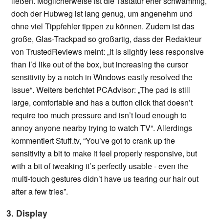
ließen. Möglicherweise ist die Tastatur eher schwammig,
doch der Hubweg ist lang genug, um angenehm und
ohne viel Tippfehler tippen zu können. Zudem ist das
große, Glas-Trackpad so großartig, dass der Redakteur
von TrustedReviews meint: „it is slightly less responsive
than I’d like out of the box, but increasing the cursor
sensitivity by a notch in Windows easily resolved the
issue“. Weiters berichtet PCAdvisor: „The pad is still
large, comfortable and has a button click that doesn’t
require too much pressure and isn’t loud enough to
annoy anyone nearby trying to watch TV”. Allerdings
kommentiert Stuff.tv, “You’ve got to crank up the
sensitivity a bit to make it feel properly responsive, but
with a bit of tweaking it’s perfectly usable - even the
multi-touch gestures didn’t have us tearing our hair out
after a few tries”.
3. Display