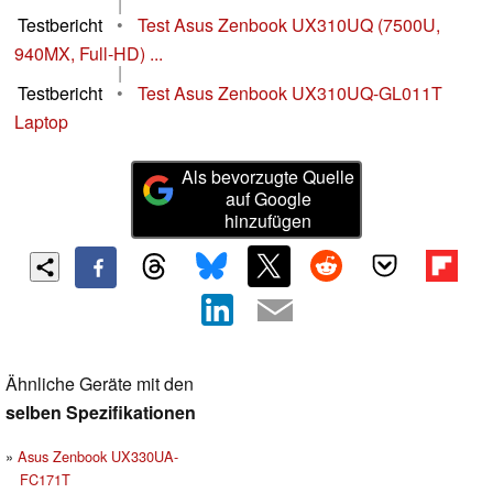
|
Testbericht
•
Test Asus Zenbook UX310UQ (7500U,
940MX, Full-HD) ...
|
Testbericht
•
Test Asus Zenbook UX310UQ-GL011T
Laptop
Als bevorzugte Quelle
auf Google
hinzufügen
Ähnliche Geräte mit den
selben Spezifikationen
Asus Zenbook UX330UA-
FC171T