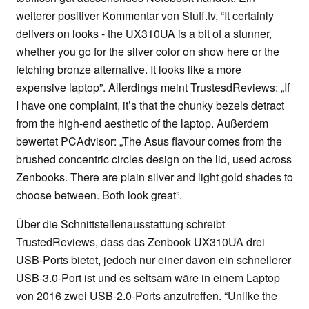
weiterer positiver Kommentar von Stuff.tv, “It certainly
delivers on looks - the UX310UA is a bit of a stunner,
whether you go for the silver color on show here or the
fetching bronze alternative. It looks like a more
expensive laptop”. Allerdings meint TrustesdReviews: „If
I have one complaint, it’s that the chunky bezels detract
from the high-end aesthetic of the laptop. Außerdem
bewertet PCAdvisor: „The Asus flavour comes from the
brushed concentric circles design on the lid, used across
Zenbooks. There are plain silver and light gold shades to
choose between. Both look great”.
Über die Schnittstellenausstattung schreibt
TrustedReviews, dass das Zenbook UX310UA drei
USB-Ports bietet, jedoch nur einer davon ein schnellerer
USB-3.0-Port ist und es seltsam wäre in einem Laptop
von 2016 zwei USB-2.0-Ports anzutreffen. “Unlike the