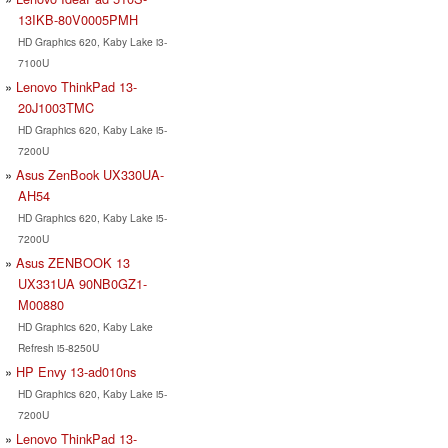
13IKB-80V0005PMH
HD Graphics 620, Kaby Lake i3-
7100U
Lenovo ThinkPad 13-
20J1003TMC
HD Graphics 620, Kaby Lake i5-
7200U
Asus ZenBook UX330UA-
AH54
HD Graphics 620, Kaby Lake i5-
7200U
Asus ZENBOOK 13
UX331UA 90NB0GZ1-
M00880
HD Graphics 620, Kaby Lake
Refresh i5-8250U
HP Envy 13-ad010ns
HD Graphics 620, Kaby Lake i5-
7200U
Lenovo ThinkPad 13-