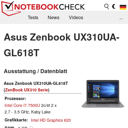
Tests
News
Videos
...
Benchmarks & Tech
Externe Tests
Asus Zenbook UX310UA-
Kaufberatung
Deals
Suche
Jobs
GL618T
Forum
Ausstattung / Datenblatt
Asus Zenbook UX310UA-GL618T
(
ZenBook UX310 Serie
)
Prozessor
Intel Core i7-7500U
2c/4t 2 x
2.7 - 3.5 GHz, Kaby Lake
Grafikkarte
Intel HD Graphics 620