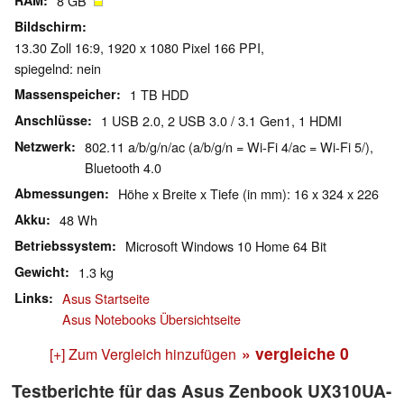
RAM
8 GB
Bildschirm
13.30 Zoll 16:9, 1920 x 1080 Pixel 166 PPI,
spiegelnd: nein
Massenspeicher
1 TB HDD
Anschlüsse
1 USB 2.0, 2 USB 3.0 / 3.1 Gen1, 1 HDMI
Netzwerk
802.11 a/b/g/n/ac (a/b/g/n = Wi-Fi 4/ac = Wi-Fi 5/),
Bluetooth 4.0
Abmessungen
Höhe x Breite x Tiefe (in mm): 16 x 324 x 226
Akku
48 Wh
Betriebssystem
Microsoft Windows 10 Home 64 Bit
Gewicht
1.3 kg
Links
Asus Startseite
Asus Notebooks Übersichtseite
» vergleiche
0
[+] Zum Vergleich hinzufügen
Testberichte für das Asus Zenbook UX310UA-