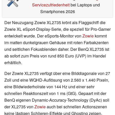
Servicezufriedenheit
bei Laptops und
Smartphones 2026
Der Neuzugang Zowie XL2735 krönt als Flaggschiff die
Zowie XL eSport-Display-Serie, die speziell für Pro-Gamer
entwickelt wurde. Der eSports-Monitor von
Zowie
kommt
im matten dunkelgrauen Gehäuse mit roten Farbakzenten
und seitlichen Fokusblenden daher. Der BenQ XL2735 ist
ab sofort zum Preis von rund 850 Euro (UVP) im Handel
erhältlich.
Der Zowie XL2735 verfügt über eine Bilddiagonale von 27
Zoll und eine WQHD-Auflösung von 2.560 x 1.440 Pixeln,
eine Bildwiederholrate von 144 Hz und einer sehr
schnellen Reaktionszeit von 1 ms (GtG). Gepaart mit der
BenQ eigenen Dynamic-Accuracy-Technology (DyAc) soll
der XL2735 von
Zowie
auch bei schnellen Actionszenen
keine lästigen Schlieren-Effekte und Ghosting zeigen.