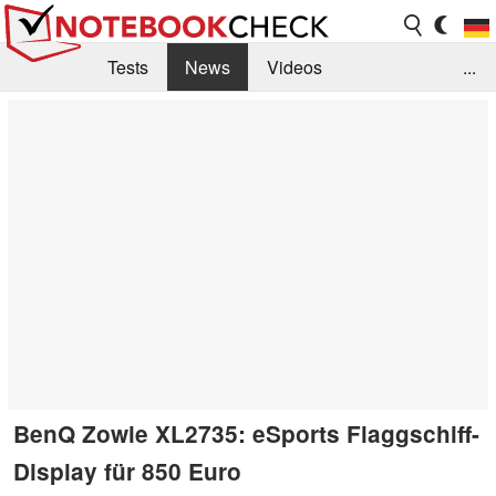
Tests
News
Videos
...
Benchmarks & Tech
Externe Tests
Kaufberatung
Deals
Suche
Jobs
Forum
BenQ Zowie XL2735: eSports Flaggschiff-
Display für 850 Euro