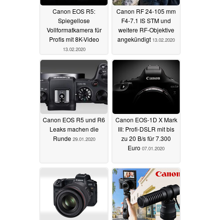
Canon EOS R5:
Canon RF 24-105 mm
Spiegellose
F4-7.1 IS STM und
Vollformatkamera für
weitere RF-Objektive
Profis mit 8K-Video
angekündigt
13.02.2020
13.02.2020
Canon EOS R5 und R6
Canon EOS-1D X Mark
Leaks machen die
III: Profi-DSLR mit bis
Runde
zu 20 B/s für 7.300
29.01.2020
Euro
07.01.2020