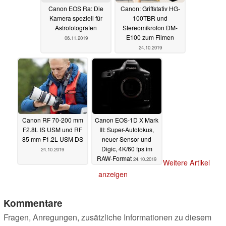
Canon EOS Ra: Die
Canon: Griffstativ HG-
Kamera speziell für
100TBR und
Astrofotografen
Stereomikrofon DM-
E100 zum Filmen
06.11.2019
24.10.2019
Canon RF 70-200 mm
Canon EOS-1D X Mark
F2.8L IS USM und RF
III: Super-Autofokus,
85 mm F1.2L USM DS
neuer Sensor und
Digic, 4K/60 fps im
24.10.2019
RAW-Format
24.10.2019
Weitere Artikel
anzeigen
Kommentare
Fragen, Anregungen, zusätzliche Informationen zu diesem