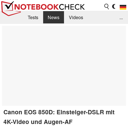
Tests
News
Videos
...
Benchmarks & Tech
Externe Tests
Kaufberatung
Deals
Suche
Jobs
Forum
Canon EOS 850D: Einsteiger-DSLR mit
4K-Video und Augen-AF