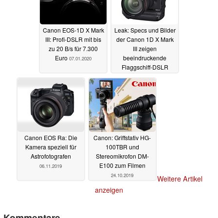
Canon EOS-1D X Mark
Leak: Specs und Bilder
III: Profi-DSLR mit bis
der Canon 1D X Mark
zu 20 B/s für 7.300
III zeigen
Euro
beeindruckende
07.01.2020
Flaggschiff-DSLR
03.01.2020
Canon EOS Ra: Die
Canon: Griffstativ HG-
Kamera speziell für
100TBR und
Astrofotografen
Stereomikrofon DM-
E100 zum Filmen
06.11.2019
24.10.2019
Weitere Artikel
anzeigen
Kommentare