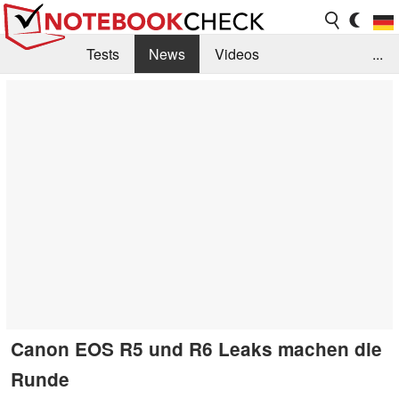
Tests
News
Videos
...
Benchmarks & Tech
Externe Tests
Kaufberatung
Deals
Suche
Jobs
Forum
Canon EOS R5 und R6 Leaks machen die
Runde