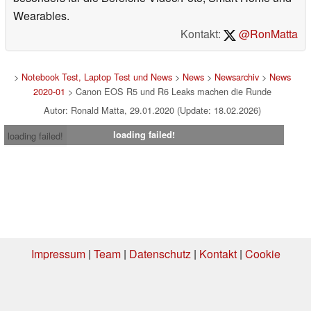
Wearables.
Kontakt:
@RonMatta
>
Notebook Test, Laptop Test und News
>
News
>
Newsarchiv
>
News
2020-01
> Canon EOS R5 und R6 Leaks machen die Runde
Autor: Ronald Matta, 29.01.2020 (Update: 18.02.2026)
loading failed!
loading failed!
Impressum
|
Team
|
Datenschutz
|
Kontakt
|
Cookie
Einstellungen
| 06.08.2026 01:02
* Beim Kauf über einen Affiliate-Link kann Notebookcheck eine Vergütung
erhalten. Vielen Dank für Ihre Unterstützung!.