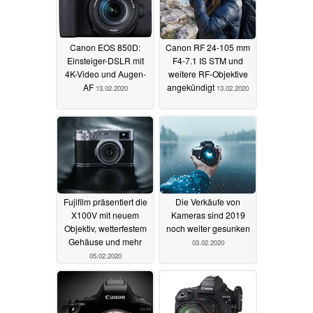
Canon EOS 850D:
Canon RF 24-105 mm
Einsteiger-DSLR mit
F4-7.1 IS STM und
4K-Video und Augen-
weitere RF-Objektive
AF
angekündigt
13.02.2020
13.02.2020
Fujifilm präsentiert die
Die Verkäufe von
X100V mit neuem
Kameras sind 2019
Objektiv, wetterfestem
noch weiter gesunken
Gehäuse und mehr
03.02.2020
05.02.2020