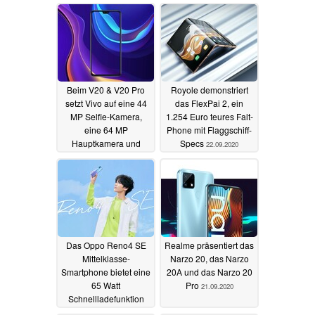
Beim V20 & V20 Pro
Royole demonstriert
setzt Vivo auf eine 44
das FlexPai 2, ein
MP Selfie-Kamera,
1.254 Euro teures Falt-
eine 64 MP
Phone mit Flaggschiff-
Hauptkamera und
Specs
22.09.2020
schnelle Snapdragon-
SoCs
22.09.2020
Das Oppo Reno4 SE
Realme präsentiert das
Mittelklasse-
Narzo 20, das Narzo
Smartphone bietet eine
20A und das Narzo 20
65 Watt
Pro
21.09.2020
Schnellladefunktion
und ein 1.080p+-