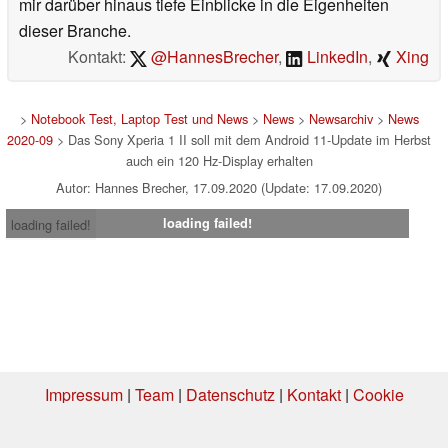
mir darüber hinaus tiefe Einblicke in die Eigenheiten
dieser Branche.
Kontakt:
@HannesBrecher
,
LinkedIn
,
Xing
>
Notebook Test, Laptop Test und News
>
News
>
Newsarchiv
>
News
2020-09
> Das Sony Xperia 1 II soll mit dem Android 11-Update im Herbst
auch ein 120 Hz-Display erhalten
Autor: Hannes Brecher, 17.09.2020 (Update: 17.09.2020)
loading failed!
loading failed!
Impressum
|
Team
|
Datenschutz
|
Kontakt
|
Cookie
Einstellungen
| 07.08.2026 20:28
* Beim Kauf über einen Affiliate-Link kann Notebookcheck eine Vergütung