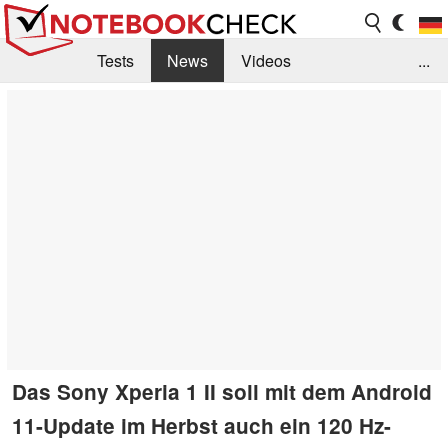
Tests
News
Videos
...
Benchmarks & Tech
Externe Tests
Kaufberatung
Deals
Suche
Jobs
Forum
Das Sony Xperia 1 II soll mit dem Android
11-Update im Herbst auch ein 120 Hz-