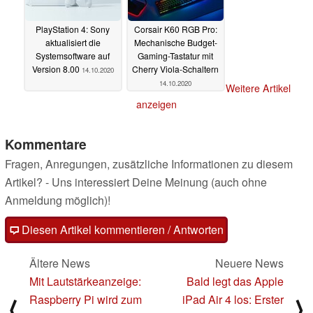
PlayStation 4: Sony
Corsair K60 RGB Pro:
aktualisiert die
Mechanische Budget-
Systemsoftware auf
Gaming-Tastatur mit
Version 8.00
Cherry Viola-Schaltern
14.10.2020
14.10.2020
Weitere Artikel
anzeigen
Kommentare
Fragen, Anregungen, zusätzliche Informationen zu diesem
Artikel? - Uns interessiert Deine Meinung (auch ohne
Anmeldung möglich)!
Diesen Artikel kommentieren / Antworten
Ältere News
Neuere News
Mit Lautstärkeanzeige:
Bald legt das Apple
Raspberry Pi wird zum
iPad Air 4 los: Erster
⟨
⟩