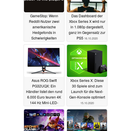
GameStop: Wenn
Das Dashboard der
Reddit-Nutzer zwei
Xbox Series X wird nur
amerikanische
in 1.080p dargestellt,
Hedgefonds in
ganz im Gegensatz zur
Schwierigkeiten
PS5
16.10.2020
bringen
27.01.2021
Asus ROG Swift
Xbox Series X: Diese
PG32UQX: Ein
30 Spiele sind zum
Händler listet den rund
Launch für die Next-
6.000 Euro teuren 4K
Gen-Konsole optimiert
144 Hz Mini-LED-
15.10.2020
Gaming-Monitor
16.10.2020