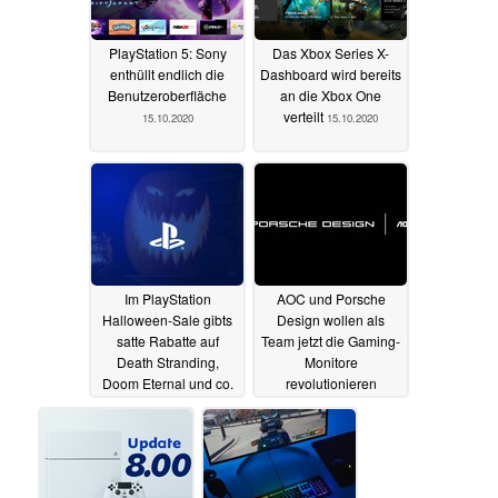
PlayStation 5: Sony
Das Xbox Series X-
enthüllt endlich die
Dashboard wird bereits
Benutzeroberfläche
an die Xbox One
verteilt
15.10.2020
15.10.2020
Im PlayStation
AOC und Porsche
Halloween-Sale gibts
Design wollen als
satte Rabatte auf
Team jetzt die Gaming-
Death Stranding,
Monitore
Doom Eternal und co.
revolutionieren
14.10.2020
14.10.2020