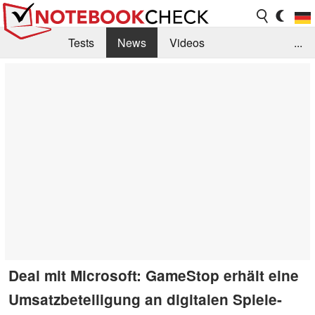
Tests
News
Videos
...
Benchmarks & Tech
Externe Tests
Kaufberatung
Deals
Suche
Jobs
Forum
Deal mit Microsoft: GameStop erhält eine
Umsatzbeteiligung an digitalen Spiele-