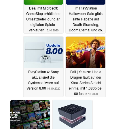
Deal mit Microsoft:
Im PlayStation
GameStop erhält eine
Halloween-Sale gibts
Umsatzbeteiligung an
satte Rabatte auf
digitalen Spiele-
Death Stranding,
Verkäufen
Doom Eternal und co.
15.10.2020
14.10.2020
PlayStation 4: Sony
Fail | Yakuza: Like a
aktualisiert die
Dragon läuft auf der
Systemsoftware auf
Xbox Series S nicht
Version 8.00
einmal mit 1.080p bei
14.10.2020
60 fps
14.10.2020