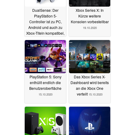
DualSense: Der
Xbox Series X: In
PlayStation 5-
Kürze weitere
Controller ist zu PC,
Konsolen vorbestellbar
Android und auch zu
19.10.2020
Xbox-Titeln kompatibel,
Akku leidlich
wechselbar
25.10.2020
PlayStation 5: Sony
Das Xbox Series X-
enthüllt endlich die
Dashboard wird bereits
Benutzeroberfläche
an die Xbox One
verteilt
15.10.2020
15.10.2020