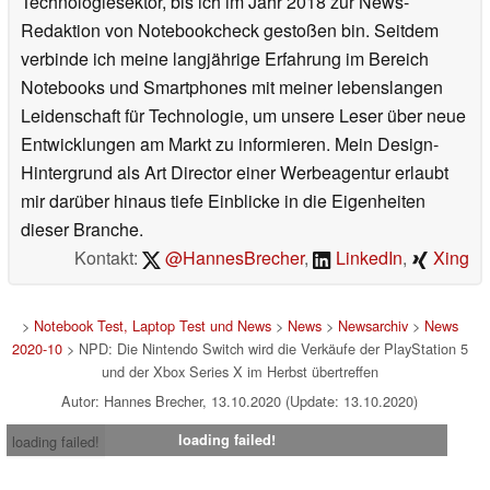
Technologiesektor, bis ich im Jahr 2018 zur News-
Redaktion von Notebookcheck gestoßen bin. Seitdem
verbinde ich meine langjährige Erfahrung im Bereich
Notebooks und Smartphones mit meiner lebenslangen
Leidenschaft für Technologie, um unsere Leser über neue
Entwicklungen am Markt zu informieren. Mein Design-
Hintergrund als Art Director einer Werbeagentur erlaubt
mir darüber hinaus tiefe Einblicke in die Eigenheiten
dieser Branche.
Kontakt:
@HannesBrecher
,
LinkedIn
,
Xing
>
Notebook Test, Laptop Test und News
>
News
>
Newsarchiv
>
News
2020-10
> NPD: Die Nintendo Switch wird die Verkäufe der PlayStation 5
und der Xbox Series X im Herbst übertreffen
Autor: Hannes Brecher, 13.10.2020 (Update: 13.10.2020)
loading failed!
loading failed!