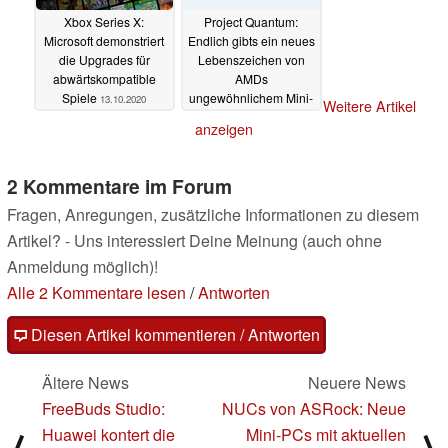
Xbox Series X:
Project Quantum:
Microsoft demonstriert
Endlich gibts ein neues
die Upgrades für
Lebenszeichen von
abwärtskompatible
AMDs
Spiele
ungewöhnlichem Mini-
13.10.2020
Weitere Artikel
Gaming-PC
13.10.2020
anzeigen
2 Kommentare im Forum
Fragen, Anregungen, zusätzliche Informationen zu diesem
Artikel? - Uns interessiert Deine Meinung (auch ohne
Anmeldung möglich)!
Alle 2 Kommentare lesen
/
Antworten
Diesen Artikel kommentieren / Antworten
Ältere News
Neuere News
FreeBuds Studio:
NUCs von ASRock: Neue
Huawei kontert die
Mini-PCs mit aktuellen