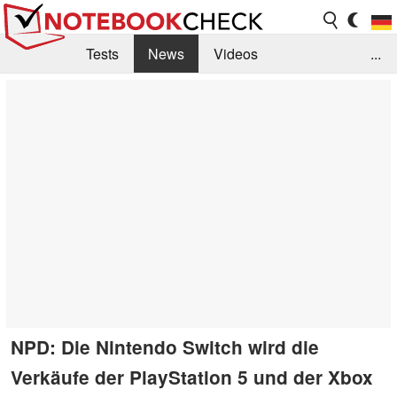
Tests
News
Videos
...
Benchmarks & Tech
Externe Tests
Kaufberatung
Deals
Suche
Jobs
Forum
NPD: Die Nintendo Switch wird die
Verkäufe der PlayStation 5 und der Xbox