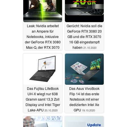
Leak: Nvidia arbeitet
Gerücht: Nvidia soll die
an Ampere für
GeForce RTX 3080 20
Notebooks, inklusive
GB und die RTX 3070
der GeForce RTX 3080
16 GB eingestampft
Max-Q, der RTX 3070
haben
21.10.2020
Max-Q und der RTX
3060 Max-P
26.10.2020
Das Fujitsu LifeBook
Das Asus VivoBook
UH-X wiegt nur 638
Flip 14 ist das erste
Gramm samt 13,3 Zoll
Notebook mit einer
Display und Intel Tiger
dedizierten Intel Xe
Lake-APU
GPU
20.10.2020
19.10.2020