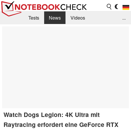
Tests
News
Videos
...
Benchmarks & Tech
Externe Tests
Kaufberatung
Deals
Suche
Jobs
Forum
Watch Dogs Legion: 4K Ultra mit
Raytracing erfordert eine GeForce RTX