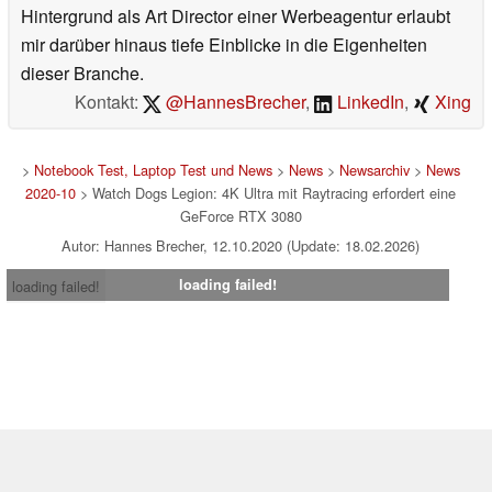
Hintergrund als Art Director einer Werbeagentur erlaubt
mir darüber hinaus tiefe Einblicke in die Eigenheiten
dieser Branche.
Kontakt:
@HannesBrecher
,
LinkedIn
,
Xing
>
Notebook Test, Laptop Test und News
>
News
>
Newsarchiv
>
News
2020-10
> Watch Dogs Legion: 4K Ultra mit Raytracing erfordert eine
GeForce RTX 3080
Autor: Hannes Brecher, 12.10.2020 (Update: 18.02.2026)
loading failed!
loading failed!
Impressum
|
Team
|
Datenschutz
|
Kontakt
|
Cookie