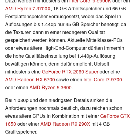
Dazu werden mindestens ein
Intel Core i9-9900K
oder ein
AMD Ryzen 7 3700X
, 16 GB Arbeitsspeicher und 65 GB
Festplattenspeicher vorausgesetzt, wobei das Spiel in
Auflösungen bis 1.440p nur 45 GB Speicher benötigt, da
die Texturen dann in einer niedrigeren Qualität
gespeichert werden können. Aktuelle Mittelklasse-PCs
oder etwas ältere High-End-Computer dürften immerhin
die hohe Qualitätseinstellung bei 1.440p-Auflösung
bewältigen können, denn dafür empfiehlt Ubisoft
mindestens eine
GeForce RTX 2060 Super
oder eine
AMD Radeon RX 5700
sowie einen
Intel Core i7-9700
oder einen
AMD Ryzen 5 3600
.
Bei 1.080p und den niedrigsten Details sinken die
Anforderungen nochmals deutlich, dazu reichen schon
etwas ältere CPUs in Kombination mit einer
GeForce GTX
1650
oder einer
AMD Radeon R9 290X
mit 4 GB
Grafikspeicher.