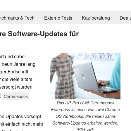
nchmarks & Tech
Externe Tests
Kaufberatung
Deal
re Software-Updates für
ert und dabei
 neun Jahre lang
er Fortschritt
 die viele ältere
versorgt wurden.
0
Chromebook
Das HP Pro c645 Chromebook
Enterprise ist eines von zwei Chrome
n Updates versorgt
OS-Notebooks, die neuen Jahre
Software-Updates erhalten werden.
it einfach nicht mehr
(Bild: HP)