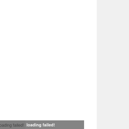
loading failed!
loading failed!