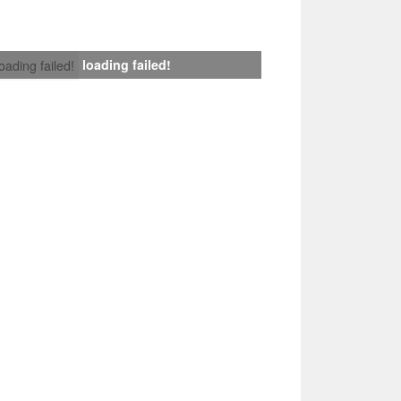
loading failed!
loading failed!