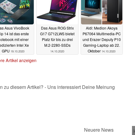
as Asus VivoBook
Das Asus ROG Strix
Aldi: Medion Akoya
lip 14 ist das erste
G17 G712LWS bietet
P67064 Multimedia-PC
otebook mit einer
Platz für bis zu drei
und Erazer Deputy P10
edizierten Intel Xe
M.2-2280-SSDs
Gaming-Laptop ab 22.
GPU
Oktober
19.10.2020
14.10.2020
14.10.2020
re Artikel anzeigen
n zu diesem Artikel? - Uns interessiert Deine Meinung
Neuere News