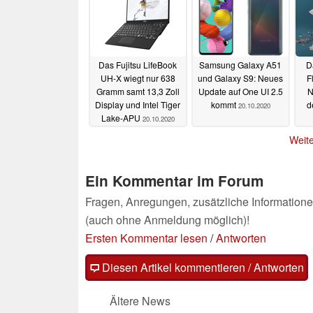
Das Fujitsu LifeBook
Samsung Galaxy A51
D
UH-X wiegt nur 638
und Galaxy S9: Neues
F
Gramm samt 13,3 Zoll
Update auf One UI 2.5
N
Display und Intel Tiger
kommt
d
20.10.2020
Lake-APU
20.10.2020
Weite
Ein Kommentar im Forum
Fragen, Anregungen, zusätzliche Informatione
(auch ohne Anmeldung möglich)!
Ersten Kommentar lesen
/
Antworten
Diesen Artikel kommentieren / Antworten
Ältere News