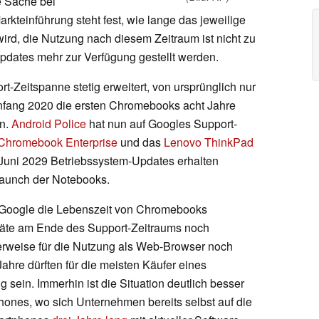
ie Sache bei
kteinführung steht fest, wie lange das jeweilige
ird, die Nutzung nach diesem Zeitraum ist nicht zu
pdates mehr zur Verfügung gestellt werden.
t-Zeitspanne stetig erweitert, von ursprünglich nur
 Anfang 2020 die ersten Chromebooks acht Jahre
en.
Android Police
hat nun auf Googles Support-
Chromebook Enterprise
und das
Lenovo ThinkPad
Juni 2029 Betriebssystem-Updates erhalten
Launch der Notebooks.
s Google die Lebenszeit von Chromebooks
eräte am Ende des Support-Zeitraums noch
erweise für die Nutzung als Web-Browser noch
ahre dürften für die meisten Käufer eines
sein. Immerhin ist die Situation deutlich besser
hones, wo sich Unternehmen bereits selbst auf die