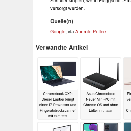
Schulter klopfen, wenn Flaggschiff-S
versorgt werden.
Quelle(n)
Google
, via
Android Police
Verwandte Artikel
Chromebook CX9:
Asus Chromebox:
Ei
Dieser Laptop bringt
Neuer Mini-PC mit
ve
einen i7-Prozessor und
Chrome OS und ohne
Fingerabdruckscanner
Lüfter
Ch
11.01.2021
mit
13.01.2021