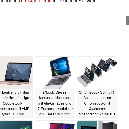
martphones
drei Jahre lang
mit aktueller Software
n Leak enthüllt das
i7book: Dieses
Chromebook Spin 513:
rmeintlich günstige
kompakte Notebook
Acer bringt erstes
Google Zork
mit Alu-Gehäuse und
Chromebook mit
romebook mit AMD
i7-Prozessor kostet nur
Qualcomm
Ryzen
430 Dollar
Snapdragon 7c heraus
18.11.2020
25.10.2020
21.10.2020