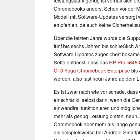
leistungsstark genug ist verhält sich d
Chromebooks anders: Schon vor der Mar
Modell mit Software-Updates versorgt w
empfehlen, da auch keine Sicherheitsu
Über die letzten Jahre wurde die Suppor
fünf bis sechs Jahren bis schließlich
Software-Updates zugesichert bekam
Seite entdeckt, dass das
HP Pro c645 
C13 Yoga Chromebook Enterprise
bis 
werden, also fast neun Jahre ab dem 
Es ist zwar nach wie vor schade, das
einschränkt, selbst dann, wenn die G
einwandfrei funktionieren und möglich
mehr als genug Leistung bieten, neun J
Chromebook aber mehr als lange genug 
als beispielsweise bei Android-Smartp