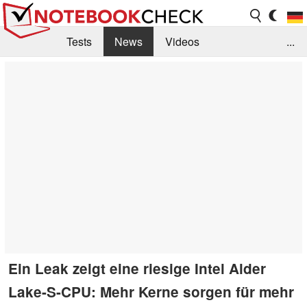
Tests
News
Videos
...
Benchmarks & Tech
Externe Tests
Kaufberatung
Deals
Suche
Jobs
Forum
Ein Leak zeigt eine riesige Intel Alder
Lake-S-CPU: Mehr Kerne sorgen für mehr