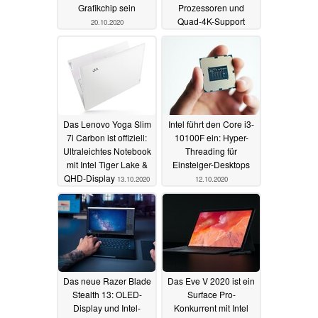
Grafikchip sein
Prozessoren und
Quad-4K-Support
20.10.2020
13.10.2020
Das Lenovo Yoga Slim
Intel führt den Core i3-
7i Carbon ist offiziell:
10100F ein: Hyper-
Ultraleichtes Notebook
Threading für
mit Intel Tiger Lake &
Einsteiger-Desktops
QHD-Display
13.10.2020
12.10.2020
Das neue Razer Blade
Das Eve V 2020 ist ein
Stealth 13: OLED-
Surface Pro-
Display und Intel-
Konkurrent mit Intel