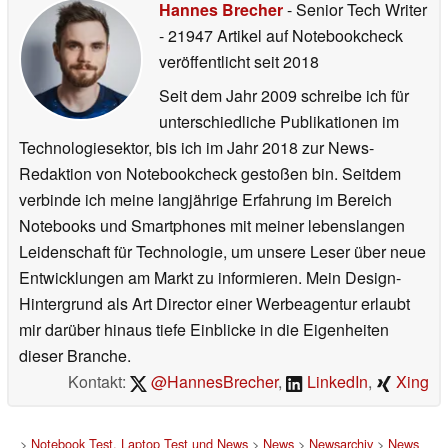
Hannes Brecher
- Senior Tech Writer
- 21947 Artikel auf Notebookcheck
veröffentlicht
seit 2018
Seit dem Jahr 2009 schreibe ich für
unterschiedliche Publikationen im
Technologiesektor, bis ich im Jahr 2018 zur News-
Redaktion von Notebookcheck gestoßen bin. Seitdem
verbinde ich meine langjährige Erfahrung im Bereich
Notebooks und Smartphones mit meiner lebenslangen
Leidenschaft für Technologie, um unsere Leser über neue
Entwicklungen am Markt zu informieren. Mein Design-
Hintergrund als Art Director einer Werbeagentur erlaubt
mir darüber hinaus tiefe Einblicke in die Eigenheiten
dieser Branche.
Kontakt:
@HannesBrecher
,
LinkedIn
,
Xing
>
Notebook Test, Laptop Test und News
>
News
>
Newsarchiv
>
News