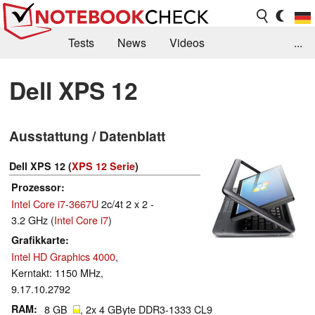
Tests
News
Videos
...
Benchmarks & Tech
Externe Tests
Dell XPS 12
Kaufberatung
Deals
Suche
Jobs
Ausstattung / Datenblatt
Forum
Dell XPS 12 (
XPS 12 Serie
)
Prozessor
Intel Core i7-3667U
2c/4t 2 x 2 -
3.2 GHz (
Intel Core i7
)
Grafikkarte
Intel HD Graphics 4000
,
Kerntakt: 1150 MHz,
9.17.10.2792
RAM
8 GB
, 2x 4 GByte DDR3-1333 CL9