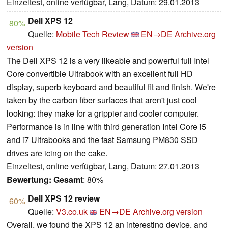
Einzeltest, online verfügbar, Lang, Datum: 29.01.2013
Dell XPS 12
80%
Quelle:
Mobile Tech Review
EN→DE
Archive.org
version
The Dell XPS 12 is a very likeable and powerful full Intel
Core convertible Ultrabook with an excellent full HD
display, superb keyboard and beautiful fit and finish. We're
taken by the carbon fiber surfaces that aren't just cool
looking: they make for a grippier and cooler computer.
Performance is in line with third generation Intel Core i5
and i7 Ultrabooks and the fast Samsung PM830 SSD
drives are icing on the cake.
Einzeltest, online verfügbar, Lang, Datum: 27.01.2013
Bewertung:
Gesamt
: 80%
Dell XPS 12 review
60%
Quelle:
V3.co.uk
EN→DE
Archive.org version
Overall, we found the XPS 12 an interesting device, and