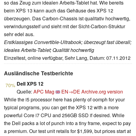
so das Zeug zum idealen Arbeits-Tablet hat. Wie bereits
beim XPS 13 kann auch das Gehäuse des XPS 12
überzeugen. Das Carbon-Chassis ist qualitativ hochwertig,
verwindungssteif und sieht mit der Sicht-Carbon-Struktur
sehr edel aus.
Erstklassiges Convertible-Ultrabook; überzeugt fast überall;
ideales Arbeits-Tablet; Qualität hochwertig
Einzeltest, online verfügbar, Sehr Lang, Datum: 07.11.2012
Ausländische Testberichte
Dell XPS 12
70%
Quelle:
APC Mag
EN→DE
Archive.org version
While the i5 processor here has plenty of oomph for your
typical programs, you can get the XPS 12 with a more
powerful Core i7 CPU and 256GB SSD if desired. While
the Dell packs a lot of punch into a tiny frame, expect to pay
a premium. Our test unit retails for $1,599, but prices start at