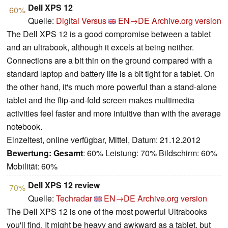
Dell XPS 12
60%
Quelle:
Digital Versus
EN→DE
Archive.org version
The Dell XPS 12 is a good compromise between a tablet
and an ultrabook, although it excels at being neither.
Connections are a bit thin on the ground compared with a
standard laptop and battery life is a bit tight for a tablet. On
the other hand, it's much more powerful than a stand-alone
tablet and the flip-and-fold screen makes multimedia
activities feel faster and more intuitive than with the average
notebook.
Einzeltest, online verfügbar, Mittel, Datum: 21.12.2012
Bewertung:
Gesamt
: 60% Leistung: 70% Bildschirm: 60%
Mobilität: 60%
Dell XPS 12 review
70%
Quelle:
Techradar
EN→DE
Archive.org version
The Dell XPS 12 is one of the most powerful Ultrabooks
you'll find. It might be heavy and awkward as a tablet, but