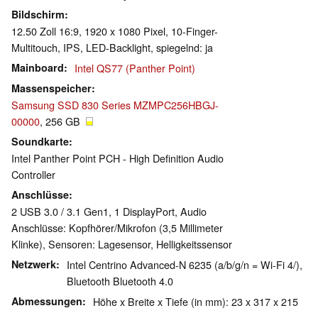
Bildschirm
12.50 Zoll 16:9, 1920 x 1080 Pixel, 10-Finger-
Multitouch, IPS, LED-Backlight, spiegelnd: ja
Mainboard
Intel QS77 (Panther Point)
Massenspeicher
Samsung SSD 830 Series MZMPC256HBGJ-
00000
, 256 GB
Soundkarte
Intel Panther Point PCH - High Definition Audio
Controller
Anschlüsse
2 USB 3.0 / 3.1 Gen1, 1 DisplayPort, Audio
Anschlüsse: Kopfhörer/Mikrofon (3,5 Millimeter
Klinke), Sensoren: Lagesensor, Helligkeitssensor
Netzwerk
Intel Centrino Advanced-N 6235 (a/b/g/n = Wi-Fi 4/),
Bluetooth Bluetooth 4.0
Abmessungen
Höhe x Breite x Tiefe (in mm): 23 x 317 x 215