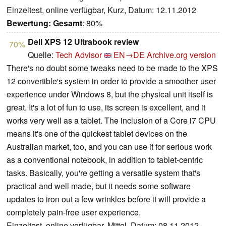
Einzeltest, online verfügbar, Kurz, Datum: 12.11.2012
Bewertung:
Gesamt
: 80%
Dell XPS 12 Ultrabook review
70%
Quelle:
Tech Advisor
EN→DE
Archive.org version
There's no doubt some tweaks need to be made to the XPS
12 convertible's system in order to provide a smoother user
experience under Windows 8, but the physical unit itself is
great. It's a lot of fun to use, its screen is excellent, and it
works very well as a tablet. The inclusion of a Core i7 CPU
means it's one of the quickest tablet devices on the
Australian market, too, and you can use it for serious work
as a conventional notebook, in addition to tablet-centric
tasks. Basically, you're getting a versatile system that's
practical and well made, but it needs some software
updates to iron out a few wrinkles before it will provide a
completely pain-free user experience.
Einzeltest, online verfügbar, Mittel, Datum: 08.11.2012