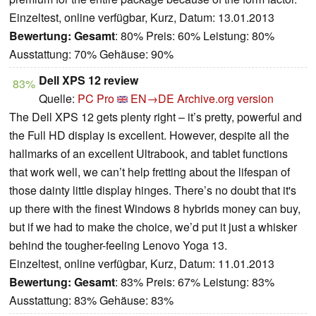
Einzeltest, online verfügbar, Kurz, Datum: 13.01.2013
Bewertung:
Gesamt
: 80% Preis: 60% Leistung: 80%
Ausstattung: 70% Gehäuse: 90%
Dell XPS 12 review
83%
Quelle:
PC Pro
EN→DE
Archive.org version
The Dell XPS 12 gets plenty right – it’s pretty, powerful and
the Full HD display is excellent. However, despite all the
hallmarks of an excellent Ultrabook, and tablet functions
that work well, we can’t help fretting about the lifespan of
those dainty little display hinges. There’s no doubt that it's
up there with the finest Windows 8 hybrids money can buy,
but if we had to make the choice, we’d put it just a whisker
behind the tougher-feeling Lenovo Yoga 13.
Einzeltest, online verfügbar, Kurz, Datum: 11.01.2013
Bewertung:
Gesamt
: 83% Preis: 67% Leistung: 83%
Ausstattung: 83% Gehäuse: 83%