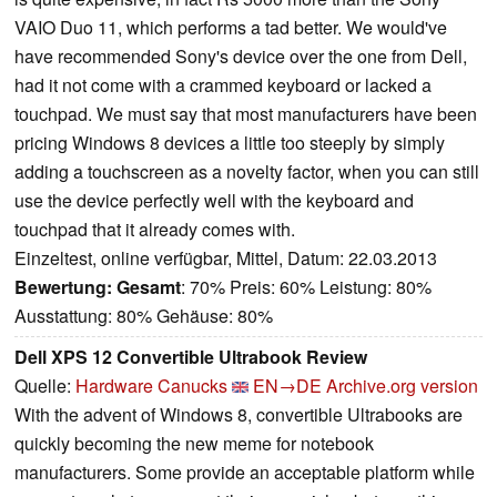
VAIO Duo 11, which performs a tad better. We would've
have recommended Sony's device over the one from Dell,
had it not come with a crammed keyboard or lacked a
touchpad. We must say that most manufacturers have been
pricing Windows 8 devices a little too steeply by simply
adding a touchscreen as a novelty factor, when you can still
use the device perfectly well with the keyboard and
touchpad that it already comes with.
Einzeltest, online verfügbar, Mittel, Datum: 22.03.2013
Bewertung:
Gesamt
: 70% Preis: 60% Leistung: 80%
Ausstattung: 80% Gehäuse: 80%
Dell XPS 12 Convertible Ultrabook Review
Quelle:
Hardware Canucks
EN→DE
Archive.org version
With the advent of Windows 8, convertible Ultrabooks are
quickly becoming the new meme for notebook
manufacturers. Some provide an acceptable platform while