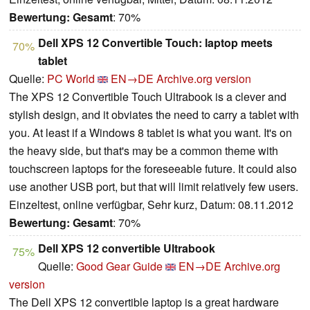
Bewertung:
Gesamt
: 70%
Dell XPS 12 Convertible Touch: laptop meets
70%
tablet
Quelle:
PC World
EN→DE
Archive.org version
The XPS 12 Convertible Touch Ultrabook is a clever and
stylish design, and it obviates the need to carry a tablet with
you. At least if a Windows 8 tablet is what you want. It's on
the heavy side, but that's may be a common theme with
touchscreen laptops for the foreseeable future. It could also
use another USB port, but that will limit relatively few users.
Einzeltest, online verfügbar, Sehr kurz, Datum: 08.11.2012
Bewertung:
Gesamt
: 70%
Dell XPS 12 convertible Ultrabook
75%
Quelle:
Good Gear Guide
EN→DE
Archive.org
version
The Dell XPS 12 convertible laptop is a great hardware