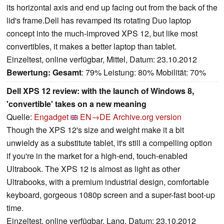
its horizontal axis and end up facing out from the back of the
lid's frame.Dell has revamped its rotating Duo laptop
concept into the much-improved XPS 12, but like most
convertibles, it makes a better laptop than tablet.
Einzeltest, online verfügbar, Mittel, Datum: 23.10.2012
Bewertung:
Gesamt
: 79% Leistung: 80% Mobilität: 70%
Dell XPS 12 review: with the launch of Windows 8,
'convertible' takes on a new meaning
Quelle:
Engadget
EN→DE
Archive.org version
Though the XPS 12's size and weight make it a bit
unwieldy as a substitute tablet, it's still a compelling option
if you're in the market for a high-end, touch-enabled
Ultrabook. The XPS 12 is almost as light as other
Ultrabooks, with a premium industrial design, comfortable
keyboard, gorgeous 1080p screen and a super-fast boot-up
time.
Einzeltest, online verfügbar, Lang, Datum: 23.10.2012