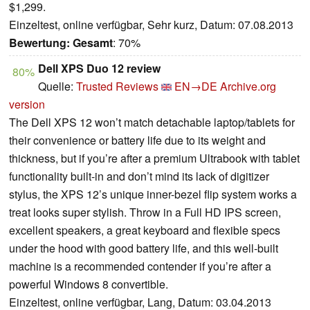
$1,299.
Einzeltest, online verfügbar, Sehr kurz, Datum: 07.08.2013
Bewertung:
Gesamt
: 70%
Dell XPS Duo 12 review
80%
Quelle:
Trusted Reviews
EN→DE
Archive.org
version
The Dell XPS 12 won’t match detachable laptop/tablets for
their convenience or battery life due to its weight and
thickness, but if you’re after a premium Ultrabook with tablet
functionality built-in and don’t mind its lack of digitizer
stylus, the XPS 12’s unique inner-bezel flip system works a
treat looks super stylish. Throw in a Full HD IPS screen,
excellent speakers, a great keyboard and flexible specs
under the hood with good battery life, and this well-built
machine is a recommended contender if you’re after a
powerful Windows 8 convertible.
Einzeltest, online verfügbar, Lang, Datum: 03.04.2013