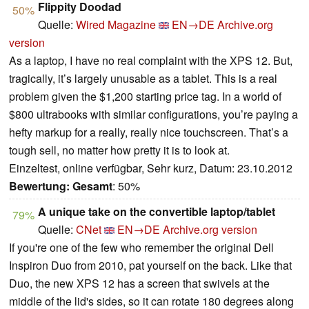
Flippity Doodad
50%
Quelle:
Wired Magazine
EN→DE
Archive.org
version
As a laptop, I have no real complaint with the XPS 12. But,
tragically, it’s largely unusable as a tablet. This is a real
problem given the $1,200 starting price tag. In a world of
$800 ultrabooks with similar configurations, you’re paying a
hefty markup for a really, really nice touchscreen. That’s a
tough sell, no matter how pretty it is to look at.
Einzeltest, online verfügbar, Sehr kurz, Datum: 23.10.2012
Bewertung:
Gesamt
: 50%
A unique take on the convertible laptop/tablet
79%
Quelle:
CNet
EN→DE
Archive.org version
If you're one of the few who remember the original Dell
Inspiron Duo from 2010, pat yourself on the back. Like that
Duo, the new XPS 12 has a screen that swivels at the
middle of the lid's sides, so it can rotate 180 degrees along