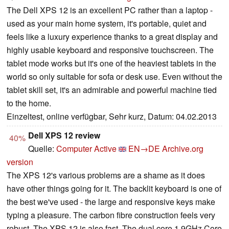
The Dell XPS 12 is an excellent PC rather than a laptop -
used as your main home system, it's portable, quiet and
feels like a luxury experience thanks to a great display and
highly usable keyboard and responsive touchscreen. The
tablet mode works but it's one of the heaviest tablets in the
world so only suitable for sofa or desk use. Even without the
tablet skill set, it's an admirable and powerful machine tied
to the home.
Einzeltest, online verfügbar, Sehr kurz, Datum: 04.02.2013
Dell XPS 12 review
40%
Quelle:
Computer Active
EN→DE
Archive.org
version
The XPS 12's various problems are a shame as it does
have other things going for it. The backlit keyboard is one of
the best we've used - the large and responsive keys make
typing a pleasure. The carbon fibre construction feels very
robust. The XPS 12 is also fast. The dual core 1.9GHz Core