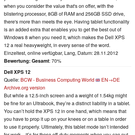
when you consider the value that's on offer, with the
blistering processor, 8GB of RAM and 256GB SSD drive,
there's more than meets the eye. Having tablet functionality
is an added extra that enables you to get the best out of
Windows 8 when you need it, which makes the Dell XPS
12 a real heavyweight, in every sense of the word.
Einzeltest, online verfügbar, Lang, Datum: 28.11.2012
Bewertung:
Gesamt
: 70%
Dell XPS 12
Quelle:
BCW - Business Computing World
EN→DE
Archive.org version
But while a 12.5-inch screen and a weight of 1.54kg might
be fine for an Ultrabook, they’re a distinct liability in a tablet.
You can’t hold the XPS 12 in one hand, which means that
you have to prop it up on your knees or on a table in order
to use it properly. Ultimately, this tablet mode isn’t intended
for work―it’s for those off-duty moments when you can put