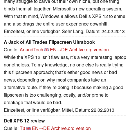
many struggle to carve out their own niche, but one thing
binds them all together: Microsoft’s new operating system.
With that in mind, Windows 8 allows Dell’s XPS 12 to shine
and also drags the entire user experience downhill.
Einzeltest, online verfügbar, Sehr Lang, Datum: 24.02.2013
A Jack of All Trades Flipscreen Ultrabook
Quelle:
AnandTech
EN→DE
Archive.org version
While the XPS 12 isn’t flawless, it’s a very interesting laptop
nonetheless. To my knowledge, no one else is really trying
this flipscreen approach; that’s either good news or bad
news, depending on why most companies take an
alternative route. If they’re doing it because making a good
flipscreen is too challenging, costly, and/or prone to
breakage that would be bad.
Einzeltest, online verfügbar, Mittel, Datum: 22.02.2013
Dell XPS 12 review
Quelle:
T3
EN→DE
Archive.org version