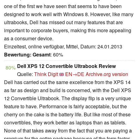
one of the first we have seen that seems to have been
designed to work well with Windows 8. However, like many
ultrabooks, Dell has missed out many features that are
important to corporate buyers, making this more appealing
as a consumer device.
Einzeltest, online verfügbar, Mittel, Datum: 24.01.2013
Bewertung:
Gesamt
: 60%
Dell XPS 12 Convertible Ultrabook Review
80%
Quelle:
Think Digit
EN→DE
Archive.org version
Dell has carried out the same excellence from the XPS 14
as far as design and build is concerned, with the Dell XPS
12 Convertible Ultrabook. The display flip is a very unique
feature to have. Performance is fairly acceptable, but the
cherry on the cake is the battery life. But like most of these
convertibles, they work better as laptops than as tablets.
None of that takes away from the fact that you are paying a
premium for the entire package because of the form factor.