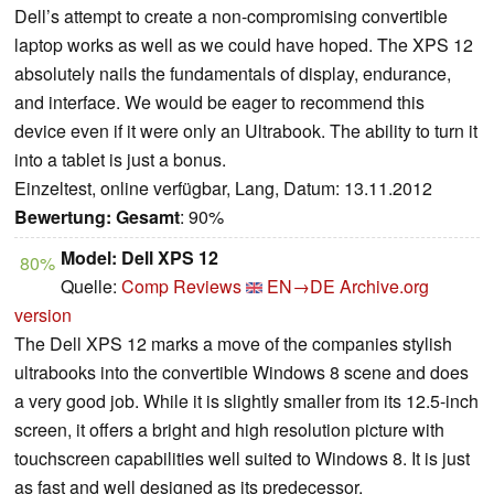
Dell’s attempt to create a non-compromising convertible
laptop works as well as we could have hoped. The XPS 12
absolutely nails the fundamentals of display, endurance,
and interface. We would be eager to recommend this
device even if it were only an Ultrabook. The ability to turn it
into a tablet is just a bonus.
Einzeltest, online verfügbar, Lang, Datum: 13.11.2012
Bewertung:
Gesamt
: 90%
Model: Dell XPS 12
80%
Quelle:
Comp Reviews
EN→DE
Archive.org
version
The Dell XPS 12 marks a move of the companies stylish
ultrabooks into the convertible Windows 8 scene and does
a very good job. While it is slightly smaller from its 12.5-inch
screen, it offers a bright and high resolution picture with
touchscreen capabilities well suited to Windows 8. It is just
as fast and well designed as its predecessor.