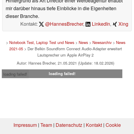
Hintergrund als Art Director einer Werbeagentur erlaubt
mir darüber hinaus tiefe Einblicke in die Eigenheiten
dieser Branche.
Kontakt:
@HannesBrecher
,
LinkedIn
,
Xing
>
Notebook Test, Laptop Test und News
>
News
>
Newsarchiv
>
News
2021-05
> Der Belkin Soundform Connect Audio-Adapter erweitert
Lautsprecher um Apple AirPlay 2
Autor: Hannes Brecher, 21.05.2021 (Update: 18.02.2026)
loading failed!
loading failed!
Impressum
|
Team
|
Datenschutz
|
Kontakt
|
Cookie
Einstellungen
| 07.08.2026 16:42