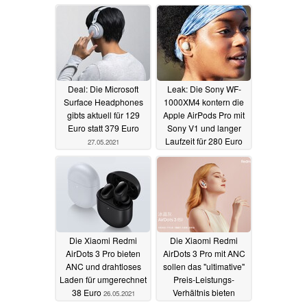
Deal: Die Microsoft
Leak: Die Sony WF-
Surface Headphones
1000XM4 kontern die
gibts aktuell für 129
Apple AirPods Pro mit
Euro statt 379 Euro
Sony V1 und langer
Laufzeit für 280 Euro
27.05.2021
27.05.2021
Die Xiaomi Redmi
Die Xiaomi Redmi
AirDots 3 Pro bieten
AirDots 3 Pro mit ANC
ANC und drahtloses
sollen das "ultimative"
Laden für umgerechnet
Preis-Leistungs-
38 Euro
Verhältnis bieten
26.05.2021
25.05.2021