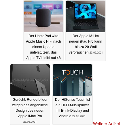
Der HomePod wird
Der Apple M1 im
Apple Music HiFi nach
neuen iPad Pro kann
einem Update
bis zu 20 Watt
unterstützen, das
verbrauchen
23.05.2021
Apple TV bleibt auf 48
kHz beschränkt
24.05.2021
Gerücht: Renderbilder
Der HiSense Touch ist
zeigen das angebliche
ein Hi-Fi-Musikplayer
Design des neuen
mit E-Ink-Display und
Apple iMac Pro
Android
22.05.2021
23.05.2021
Weitere Artikel