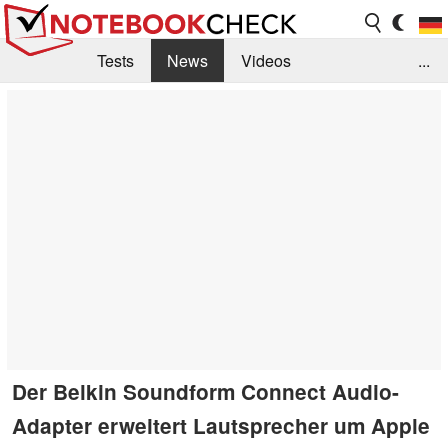
Tests
News
Videos
...
Benchmarks & Tech
Externe Tests
Kaufberatung
Deals
Suche
Jobs
Forum
Der Belkin Soundform Connect Audio-
Adapter erweitert Lautsprecher um Apple