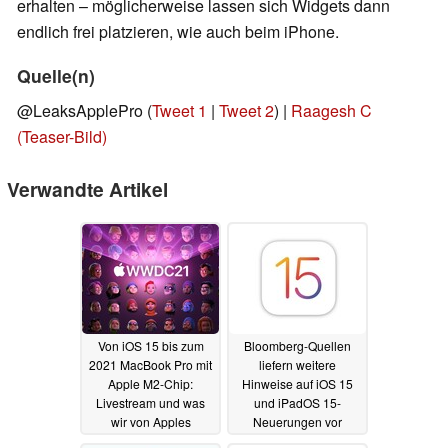
erhalten – möglicherweise lassen sich Widgets dann
endlich frei platzieren, wie auch beim iPhone.
Quelle(n)
@LeaksApplePro (
Tweet 1
|
Tweet 2
) |
Raagesh C
(Teaser-Bild)
Verwandte Artikel
Von iOS 15 bis zum
Bloomberg-Quellen
2021 MacBook Pro mit
liefern weitere
Apple M2-Chip:
Hinweise auf iOS 15
Livestream und was
und iPadOS 15-
wir von Apples
Neuerungen vor
#WWDC21-Keynote
Apples WWDC21