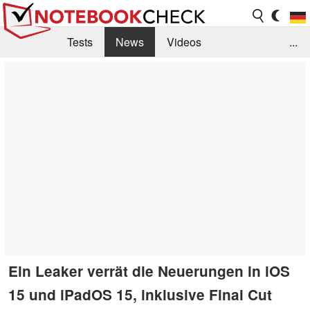
Tests
News
Videos
...
Benchmarks & Tech
Externe Tests
Kaufberatung
Deals
Suche
Jobs
Forum
Ein Leaker verrät die Neuerungen in iOS
15 und iPadOS 15, inklusive Final Cut