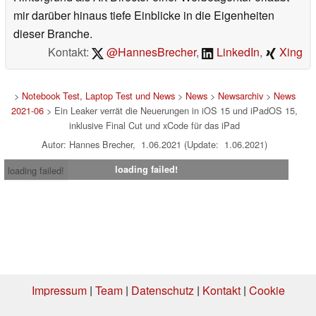
mir darüber hinaus tiefe Einblicke in die Eigenheiten
dieser Branche.
Kontakt:
@HannesBrecher
,
LinkedIn
,
Xing
>
Notebook Test, Laptop Test und News
>
News
>
Newsarchiv
>
News
2021-06
> Ein Leaker verrät die Neuerungen in iOS 15 und iPadOS 15,
inklusive Final Cut und xCode für das iPad
Autor: Hannes Brecher, 1.06.2021 (Update: 1.06.2021)
loading failed!
loading failed!
Impressum
|
Team
|
Datenschutz
|
Kontakt
|
Cookie
Einstellungen
| 08.08.2026 12:52