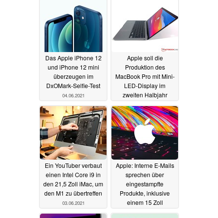
erwarten
06.06.2021
06.06.2021
Das Apple iPhone 12
Apple soll die
und iPhone 12 mini
Produktion des
überzeugen im
MacBook Pro mit Mini-
DxOMark-Selfie-Test
LED-Display im
zweiten Halbjahr
04.06.2021
starten
04.06.2021
Ein YouTuber verbaut
Apple: Interne E-Mails
einen Intel Core i9 in
sprechen über
den 21,5 Zoll iMac, um
eingestampfte
den M1 zu übertreffen
Produkte, inklusive
einem 15 Zoll
03.06.2021
MacBook Air
03.06.2021