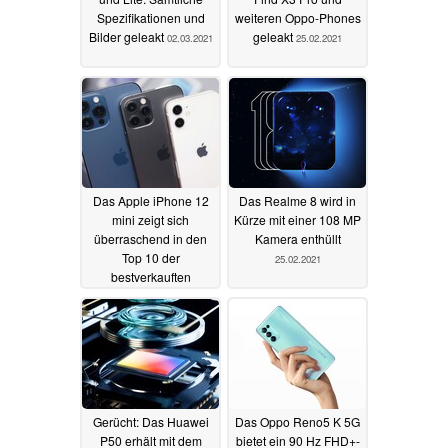
Spezifikationen und
weiteren Oppo-Phones
Bilder geleakt
geleakt
02.03.2021
25.02.2021
Das Apple iPhone 12
Das Realme 8 wird in
mini zeigt sich
Kürze mit einer 108 MP
überraschend in den
Kamera enthüllt
Top 10 der
25.02.2021
bestverkauften
Smartphones 2020
25.02.2021
Gerücht: Das Huawei
Das Oppo Reno5 K 5G
P50 erhält mit dem
bietet ein 90 Hz FHD+-