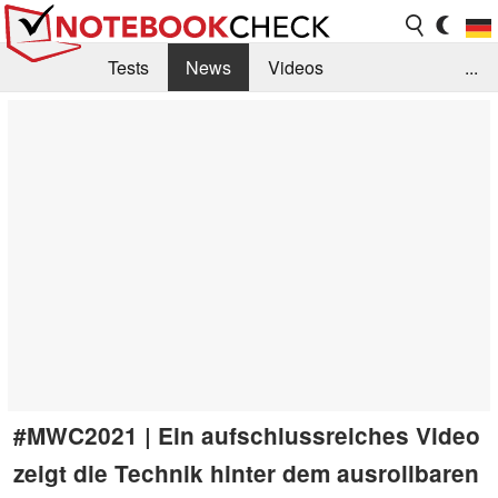
Tests
News
Videos
...
Benchmarks & Tech
Externe Tests
Kaufberatung
Deals
Suche
Jobs
Forum
#MWC2021 | Ein aufschlussreiches Video
zeigt die Technik hinter dem ausrollbaren