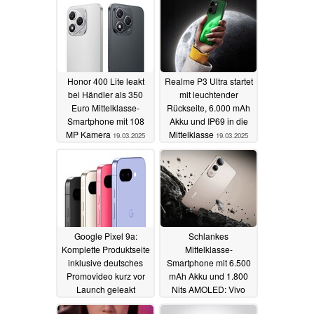
Honor 400 Lite leakt
Realme P3 Ultra startet
bei Händler als 350
mit leuchtender
Euro Mittelklasse-
Rückseite, 6.000 mAh
Smartphone mit 108
Akku und IP69 in die
MP Kamera
Mittelklasse
19.03.2025
19.03.2025
Google Pixel 9a:
Schlankes
Komplette Produktseite
Mittelklasse-
inklusive deutsches
Smartphone mit 6.500
Promovideo kurz vor
mAh Akku und 1.800
Launch geleakt
Nits AMOLED: Vivo
präsentiert V50 Lite 4G
19.03.2025