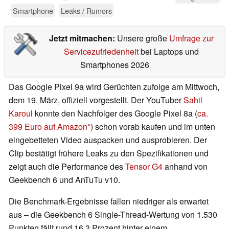
Smartphone
Leaks / Rumors
Jetzt mitmachen:
Unsere große
Umfrage zur
Servicezufriedenheit
bei Laptops und
Smartphones 2026
Das Google Pixel 9a wird Gerüchten zufolge am Mittwoch,
dem 19. März, offiziell vorgestellt. Der YouTuber
Sahil
Karoul
konnte den Nachfolger des Google Pixel 8a (
ca.
399 Euro auf Amazon
) schon vorab kaufen und im unten
eingebetteten Video auspacken und ausprobieren. Der
Clip bestätigt frühere Leaks zu den Spezifikationen und
zeigt auch die Performance des
Tensor G4
anhand von
Geekbench 6 und AnTuTu v10.
Die Benchmark-Ergebnisse fallen niedriger als erwartet
aus – die Geekbench 6 Single-Thread-Wertung von 1.530
Punkten fällt rund 16,3 Prozent hinter einem