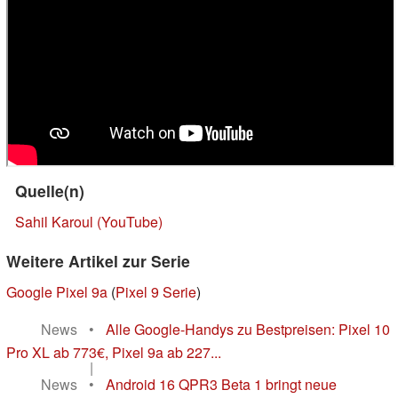
Quelle(n)
Sahil Karoul (YouTube)
Weitere Artikel zur Serie
Google Pixel 9a
(
Pixel 9 Serie
)
News
•
Alle Google-Handys zu Bestpreisen: Pixel 10
Pro XL ab 773€, Pixel 9a ab 227...
|
News
•
Android 16 QPR3 Beta 1 bringt neue