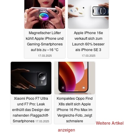
17.03.2025
Magnetischer Lüfter
Apple iPhone 16e
kühlt Apple iPhone und
verkauft sich zum
Gaming-Smartphones
Launch 60% besser
auf bis zu –16 °C
als iPhone SE 3
17.03.2025
17.03.2025
Xiaomi Poco F7 Ultra
Kompaktes Oppo Find
und F7 Pro: Leak
X8s stellt sich Apple
enthüllt das Design der
iPhone 16 Pro Max im
nahenden Flaggschiff-
Vergleichs-Foto, zeigt
Smartphones
schmalere
17.03.2025
Weitere Artikel
Bildschirmränder
anzeigen
17.03.2025