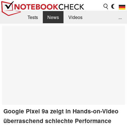
Tests
News
Videos
...
Benchmarks & Tech
Externe Tests
Kaufberatung
Deals
Suche
Jobs
Forum
Google Pixel 9a zeigt in Hands-on-Video
überraschend schlechte Performance