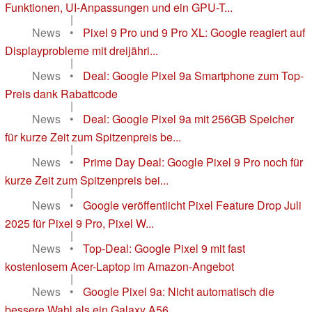
Funktionen, UI-Anpassungen und ein GPU-T...
|
News
•
Pixel 9 Pro und 9 Pro XL: Google reagiert auf
Displayprobleme mit dreijähri...
|
News
•
Deal: Google Pixel 9a Smartphone zum Top-
Preis dank Rabattcode
|
News
•
Deal: Google Pixel 9a mit 256GB Speicher
für kurze Zeit zum Spitzenpreis be...
|
News
•
Prime Day Deal: Google Pixel 9 Pro noch für
kurze Zeit zum Spitzenpreis bei...
|
News
•
Google veröffentlicht Pixel Feature Drop Juli
2025 für Pixel 9 Pro, Pixel W...
|
News
•
Top-Deal: Google Pixel 9 mit fast
kostenlosem Acer-Laptop im Amazon-Angebot
|
News
•
Google Pixel 9a: Nicht automatisch die
bessere Wahl als ein Galaxy A56