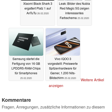
Xiaomi Black Shark 3
Leak: Bilder des Nubia
ergattert Platz 1 auf
Red Magic 5G zeigen
AnTuTu
interessantes
26.02.2020
Farbschema
25.02.2020
Samsung startet die
Vivo iQOO 3
Fertigung von 16 GB
vorgestellt: Preiswerte
LPDDR5-RAM-Chips
Spitzenhardware für
für Smartphones
Gamer, 1.200 Nits-
Bildschirm
25.02.2020
25.02.2020
Weitere Artikel
anzeigen
Kommentare
Fragen, Anregungen, zusätzliche Informationen zu diesem