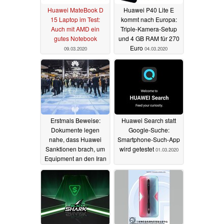
Huawei MateBook D
Huawei P40 Lite E
15 Laptop im Test:
kommt nach Europa:
Auch mit AMD ein
Triple-Kamera-Setup
gutes Notebook
und 4 GB RAM für 270
Euro
09.03.2020
04.03.2020
Erstmals Beweise:
Huawei Search statt
Dokumente legen
Google-Suche:
nahe, dass Huawei
Smartphone-Such-App
Sanktionen brach, um
wird getestet
01.03.2020
Equipment an den Iran
zu verkaufen
03.03.2020