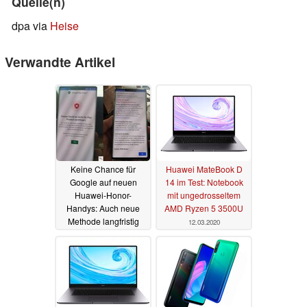
Quelle(n)
dpa via
Heise
Verwandte Artikel
Keine Chance für
Huawei MateBook D
Google auf neuen
14 im Test: Notebook
Huawei-Honor-
mit ungedrosseltem
Handys: Auch neue
AMD Ryzen 5 3500U
Methode langfristig
12.03.2020
erfolglos
17.03.2020