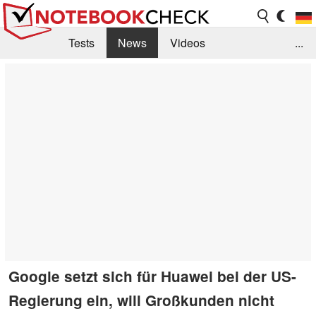
Tests
News
Videos
...
Benchmarks & Tech
Externe Tests
Kaufberatung
Deals
Suche
Jobs
Forum
Google setzt sich für Huawei bei der US-
Regierung ein, will Großkunden nicht