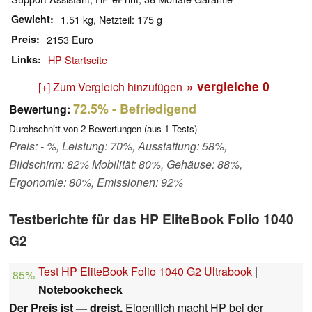
Gewicht
1.51 kg, Netzteil: 175 g
Preis
2153 Euro
Links
HP Startseite
» vergleiche
0
[+] Zum Vergleich hinzufügen
72.5%
- Befriedigend
Bewertung:
Durchschnitt von
2
Bewertungen (aus
1
Tests)
Preis: - %, Leistung: 70%, Ausstattung: 58%,
Bildschirm: 82% Mobilität: 80%, Gehäuse: 88%,
Ergonomie: 80%, Emissionen: 92%
Testberichte für das HP EliteBook Folio 1040
G2
Test HP EliteBook Folio 1040 G2 Ultrabook
|
85%
Notebookcheck
Der Preis ist — dreist.
Eigentlich macht HP bei der