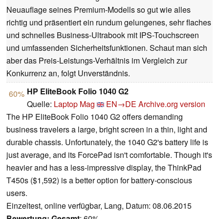
Neuauflage seines Premium-Modells so gut wie alles
richtig und präsentiert ein rundum gelungenes, sehr flaches
und schnelles Business-Ultrabook mit IPS-Touchscreen
und umfassenden Sicherheitsfunktionen. Schaut man sich
aber das Preis-Leistungs-Verhältnis im Vergleich zur
Konkurrenz an, folgt Unverständnis.
HP EliteBook Folio 1040 G2
60%
Quelle:
Laptop Mag
EN→DE
Archive.org version
The HP EliteBook Folio 1040 G2 offers demanding
business travelers a large, bright screen in a thin, light and
durable chassis. Unfortunately, the 1040 G2's battery life is
just average, and its ForcePad isn't comfortable. Though it's
heavier and has a less-impressive display, the ThinkPad
T450s ($1,592) is a better option for battery-conscious
users.
Einzeltest, online verfügbar, Lang, Datum: 08.06.2015
Bewertung:
Gesamt
: 60%