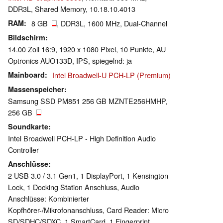
DDR3L, Shared Memory, 10.18.10.4013
RAM
8 GB
, DDR3L, 1600 MHz, Dual-Channel
Bildschirm
14.00 Zoll 16:9, 1920 x 1080 Pixel, 10 Punkte, AU
Optronics AUO133D, IPS, spiegelnd: ja
Mainboard
Intel Broadwell-U PCH-LP (Premium)
Massenspeicher
Samsung SSD PM851 256 GB MZNTE256HMHP,
256 GB
Soundkarte
Intel Broadwell PCH-LP - High Definition Audio
Controller
Anschlüsse
2 USB 3.0 / 3.1 Gen1, 1 DisplayPort, 1 Kensington
Lock, 1 Docking Station Anschluss, Audio
Anschlüsse: Kombinierter
Kopfhörer-/Mikrofonanschluss, Card Reader: Micro
SD/SDHC/SDXC, 1 SmartCard, 1 Fingerprint