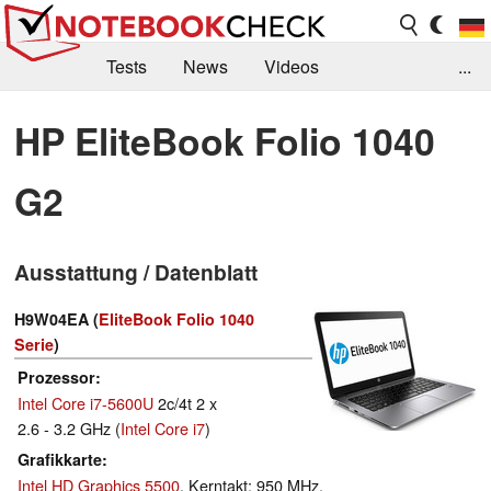
Tests
News
Videos
...
Benchmarks & Tech
Externe Tests
HP EliteBook Folio 1040
Kaufberatung
Deals
Suche
Jobs
G2
Forum
Ausstattung / Datenblatt
H9W04EA (
EliteBook Folio 1040
Serie
)
Prozessor
Intel Core i7-5600U
2c/4t 2 x
2.6 - 3.2 GHz (
Intel Core i7
)
Grafikkarte
Intel HD Graphics 5500
, Kerntakt: 950 MHz,