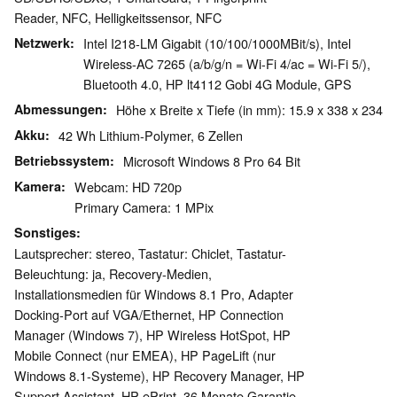
Reader, NFC, Helligkeitssensor, NFC
Netzwerk
Intel I218-LM Gigabit (10/100/1000MBit/s), Intel
Wireless-AC 7265 (a/b/g/n = Wi-Fi 4/ac = Wi-Fi 5/),
Bluetooth 4.0, HP lt4112 Gobi 4G Module, GPS
Abmessungen
Höhe x Breite x Tiefe (in mm): 15.9 x 338 x 234
Akku
42 Wh Lithium-Polymer, 6 Zellen
Betriebssystem
Microsoft Windows 8 Pro 64 Bit
Kamera
Webcam: HD 720p
Primary Camera: 1 MPix
Sonstiges
Lautsprecher: stereo, Tastatur: Chiclet, Tastatur-
Beleuchtung: ja, Recovery-Medien,
Installationsmedien für Windows 8.1 Pro, Adapter
Docking-Port auf VGA/Ethernet, HP Connection
Manager (Windows 7), HP Wireless HotSpot, HP
Mobile Connect (nur EMEA), HP PageLift (nur
Windows 8.1-Systeme), HP Recovery Manager, HP
Support Assistant, HP ePrint, 36 Monate Garantie