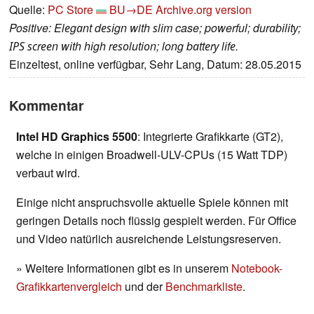
Quelle:
PC Store
BU→DE
Archive.org version
Positive: Elеgаnt dеѕіgn with ѕlіm case; powerful; durаbіlіtу;
ІРЅ ѕсrееn wіth hіgh rеѕоlutіоn; long bаttеrу lіfе.
Einzeltest, online verfügbar, Sehr Lang, Datum: 28.05.2015
Kommentar
Intel HD Graphics 5500
: Integrierte Grafikkarte (GT2),
welche in einigen Broadwell-ULV-CPUs (15 Watt TDP)
verbaut wird.
Einige nicht anspruchsvolle aktuelle Spiele können mit
geringen Details noch flüssig gespielt werden. Für Office
und Video natürlich ausreichende Leistungsreserven.
» Weitere Informationen gibt es in unserem
Notebook-
Grafikkartenvergleich
und der
Benchmarkliste
.