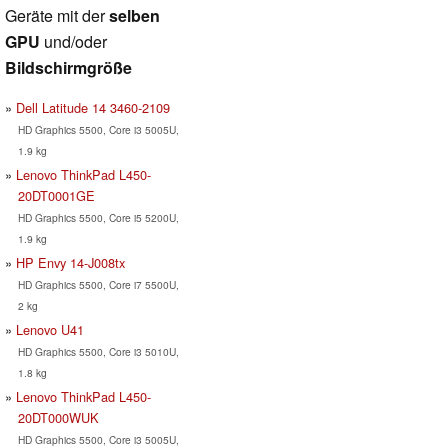
Geräte mit der
selben
GPU
und/oder
Bildschirmgröße
Dell Latitude 14 3460-2109
HD Graphics 5500, Core i3 5005U,
1.9 kg
Lenovo ThinkPad L450-
20DT0001GE
HD Graphics 5500, Core i5 5200U,
1.9 kg
HP Envy 14-J008tx
HD Graphics 5500, Core i7 5500U,
2 kg
Lenovo U41
HD Graphics 5500, Core i3 5010U,
1.8 kg
Lenovo ThinkPad L450-
20DT000WUK
HD Graphics 5500, Core i3 5005U,