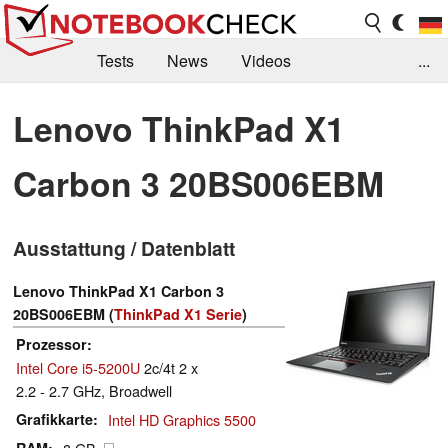
Tests
News
Videos
...
Benchmarks & Tech
Externe Tests
Lenovo ThinkPad X1
Kaufberatung
Deals
Suche
Jobs
Carbon 3 20BS006EBM
Forum
Ausstattung / Datenblatt
Lenovo ThinkPad X1 Carbon 3
20BS006EBM (
ThinkPad X1 Serie
)
Prozessor
Intel Core i5-5200U
2c/4t 2 x
2.2 - 2.7 GHz, Broadwell
Grafikkarte
Intel HD Graphics 5500