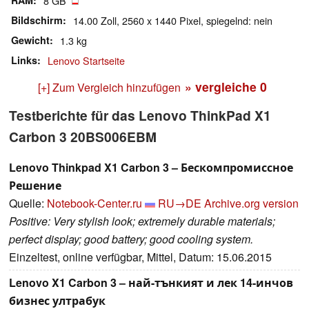
RAM
8 GB
Bildschirm
14.00 Zoll, 2560 x 1440 Pixel, spiegelnd: nein
Gewicht
1.3 kg
Links
Lenovo Startseite
» vergleiche
0
[+] Zum Vergleich hinzufügen
Testberichte für das Lenovo ThinkPad X1
Carbon 3 20BS006EBM
Lenovo Thinkpad X1 Carbon 3 – Бескомпромиссное
Решение
Quelle:
Notebook-Center.ru
RU→DE
Archive.org version
Positive: Very stylish look; extremely durable materials;
perfect display; good battery; good cooling system.
Einzeltest, online verfügbar, Mittel, Datum: 15.06.2015
Lenovo X1 Carbon 3 – най-тънкият и лек 14-инчов
бизнес ултрабук