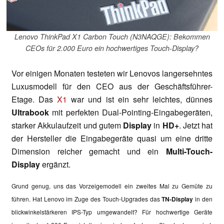
Lenovo ThinkPad X1 Carbon Touch (N3NAQGE): Bekommen
CEOs für 2.000 Euro ein hochwertiges Touch-Display?
Vor einigen Monaten testeten wir Lenovos langersehntes
Luxusmodell für den CEO aus der Geschäftsführer-
Etage. Das
X1
war und ist ein sehr leichtes, dünnes
Ultrabook
mit perfekten Dual-Pointing-Eingabegeräten,
starker Akkulaufzeit und gutem
Display
in
HD+
. Jetzt hat
der Hersteller die Eingabegeräte quasi um eine dritte
Dimension reicher gemacht und ein
Multi-Touch-
Display
ergänzt.
Grund genug, uns das Vorzeigemodell ein zweites Mal zu Gemüte zu
führen. Hat Lenovo im Zuge des Touch-Upgrades das
TN-Display
in den
blickwinkelstärkeren IPS-Typ umgewandelt? Für hochwertige Geräte