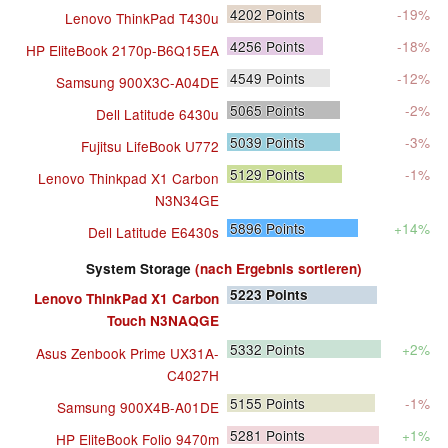
4202
Points
-19%
Lenovo ThinkPad T430u
4256
Points
-18%
HP EliteBook 2170p-B6Q15EA
4549
Points
-12%
Samsung 900X3C-A04DE
5065
Points
-2%
Dell Latitude 6430u
5039
Points
-3%
Fujitsu LifeBook U772
5129
Points
-1%
Lenovo Thinkpad X1 Carbon
N3N34GE
5896
Points
+14%
Dell Latitude E6430s
System Storage
(nach Ergebnis sortieren)
5223
Points
Lenovo ThinkPad X1 Carbon
Touch N3NAQGE
5332
Points
+2%
Asus Zenbook Prime UX31A-
C4027H
5155
Points
-1%
Samsung 900X4B-A01DE
5281
Points
+1%
HP EliteBook Folio 9470m