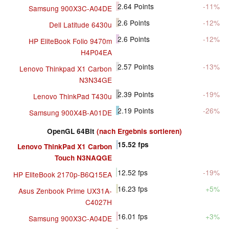
2.64
Points
-11%
Samsung 900X3C-A04DE
2.6
Points
-12%
Dell Latitude 6430u
2.6
Points
-12%
HP EliteBook Folio 9470m
H4P04EA
2.57
Points
-13%
Lenovo Thinkpad X1 Carbon
N3N34GE
2.39
Points
-19%
Lenovo ThinkPad T430u
2.19
Points
-26%
Samsung 900X4B-A01DE
OpenGL 64Bit
(nach Ergebnis sortieren)
15.52
fps
Lenovo ThinkPad X1 Carbon
Touch N3NAQGE
12.52
fps
-19%
HP EliteBook 2170p-B6Q15EA
16.23
fps
+5%
Asus Zenbook Prime UX31A-
C4027H
16.01
fps
+3%
Samsung 900X3C-A04DE