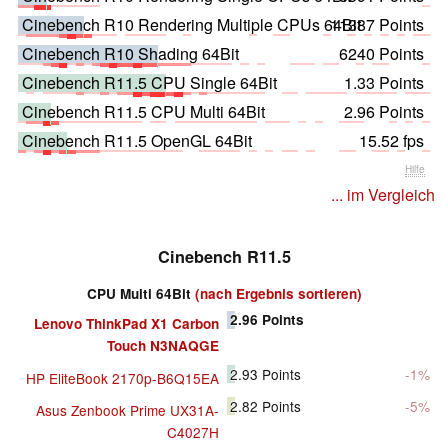
Cinebench R10 Rendering Multiple CPUs 64Bit
11387 Points
Cinebench R10 Shading 64Bit
6240 Points
Cinebench R11.5 CPU Single 64Bit
1.33 Points
Cinebench R11.5 CPU Multi 64Bit
2.96 Points
Cinebench R11.5 OpenGL 64Bit
15.52 fps
Hilfe
... im Vergleich
Cinebench R11.5
CPU Multi 64Bit
(nach Ergebnis sortieren)
2.96
Points
Lenovo ThinkPad X1 Carbon
Touch N3NAQGE
2.93
Points
-1%
HP EliteBook 2170p-B6Q15EA
2.82
Points
-5%
Asus Zenbook Prime UX31A-
C4027H