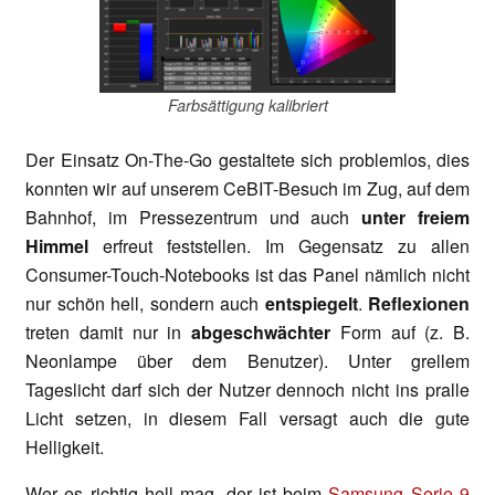
Farbsättigung kalibriert
Der Einsatz On-The-Go gestaltete sich problemlos, dies
konnten wir auf unserem CeBIT-Besuch im Zug, auf dem
Bahnhof, im Pressezentrum und auch
unter freiem
Himmel
erfreut feststellen. Im Gegensatz zu allen
Consumer-Touch-Notebooks ist das Panel nämlich nicht
nur schön hell, sondern auch
entspiegelt
.
Reflexionen
treten damit nur in
abgeschwächter
Form auf (z. B.
Neonlampe über dem Benutzer). Unter grellem
Tageslicht darf sich der Nutzer dennoch nicht ins pralle
Licht setzen, in diesem Fall versagt auch die gute
Helligkeit.
Wer es richtig hell mag, der ist beim
Samsung Serie 9