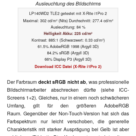
Ausleuchtung des Bildschirms
LP140WD2 TLE2 getestet mit X-Rite i1Pro 2
Maximal: 302 cd/m² (Nits) Durchschnitt: 277.4 cd/m²
Ausleuchtung: 84 %
Helligkeit Akku: 225 cd/m²
Kontrast: 885:1 (Schwarzwert: 0.33 cd/m²)
61.5% AdobeRGB 1998 (Argyll 3D)
84.2% sRGB (Argyll 3D)
66% Display P3 (Argyll 3D)
Download ICC Datei (X-Rite i1Pro 2)
Der Farbraum
deckt sRGB nicht ab
, was professionelle
Bildschirmarbeiter abschrecken dürfte (siehe ICC-
Screens 1+2). Gleiches, nur in einem noch schwächeren
Umfang, gilt für den größeren AdobeRGB
Raum.
Gegenüber der Non-Touch-Version hat sich das
Farbspektrum nur leicht verschoben, die generelle
Charakteristik mit starker Ausprägung bei Gelb ist aber