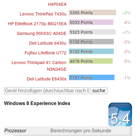
H4P04EA
5390
Points
+3%
Lenovo ThinkPad T430u
5033
Points
-4%
HP EliteBook 2170p-B6Q15EA
5323
Points
+2%
Samsung 900X3C-A04DE
5132
Points
-2%
Dell Latitude 6430u
5132
Points
-2%
Fujitsu LifeBook U772
4978
Points
-5%
Lenovo Thinkpad X1 Carbon
N3N34GE
5187
Points
-1%
Dell Latitude E6430s
Windows 8 Experience Index
5.4
Prozessor
Berechnungen pro Sekunde