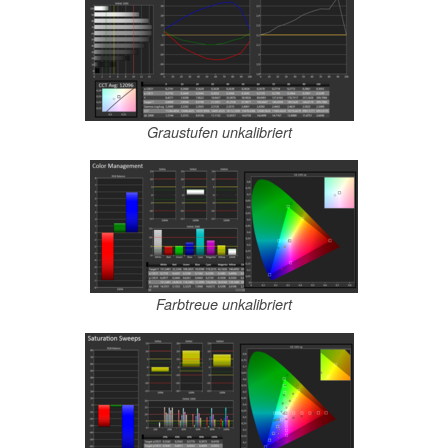
Graustufen unkalibriert
Farbtreue unkalibriert