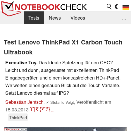
Tests
News
Videos
...
Benchmarks & Tech
Externe Tests
Test Lenovo ThinkPad X1 Carbon Touch
Kaufberatung
Deals
Suche
Jobs
Ultrabook
Forum
Executive Toy.
Das ideale Spielzeug für den CEO?
Leicht und dünn, ausgerüstet mit exzellenten ThinkPad
Eingabegeräten und einem kontrastreichen HD+-Panel.
Wir werfen einen genauen Blick auf die Touch-Variante.
Setzt Lenovo diesmal auf IPS?
Sebastian Jentsch
,
Veröffentlicht am
,
✓
Stefanie Voigt
15.03.2013
🇺🇸
🇪🇸
...
ThinkPad