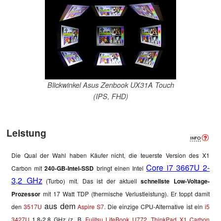
Blickwinkel Asus Zenbook UX31A Touch
(IPS, FHD)
Leistung
Die Qual der Wahl haben Käufer nicht, die teuerste Version des X1
Core i7 3667U 2-
Carbon mit
240-GB-Intel-SSD
bringt einen
Intel
3,2 GHz
(Turbo) mit. Das ist der
aktuell
schnellste Low-Voltage-
Prozessor
mit 17 Watt TDP (thermische Verlustleistung). Er toppt damit
aus dem
den
3517U
Aspire S7
. Die einzige CPU-Alternative ist ein
i5
3427U
1,8-2,8 GHz (z. B.
Fujitsu LifeBook U772
,
ThinkPad X1 Carbon