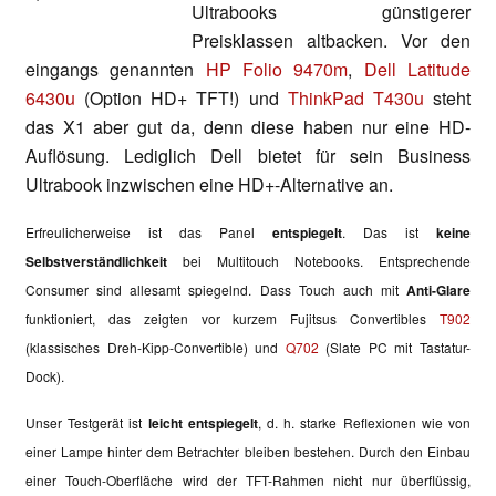
Ultrabooks günstigerer
Preisklassen altbacken. Vor den
eingangs genannten
HP Folio 9470m
,
Dell Latitude
6430u
(Option HD+ TFT!) und
ThinkPad T430u
steht
das X1 aber gut da, denn diese haben nur eine HD-
Auflösung. Lediglich Dell bietet für sein Business
Ultrabook inzwischen eine HD+-Alternative an.
Erfreulicherweise ist das Panel
entspiegelt
. Das ist
keine
Selbstverständlichkeit
bei Multitouch Notebooks. Entsprechende
Consumer sind allesamt spiegelnd. Dass Touch auch mit
Anti-Glare
funktioniert, das zeigten vor kurzem Fujitsus Convertibles
T902
(klassisches Dreh-Kipp-Convertible) und
Q702
(Slate PC mit Tastatur-
Dock).
Unser Testgerät ist
leicht entspiegelt
, d. h. starke Reflexionen wie von
einer Lampe hinter dem Betrachter bleiben bestehen. Durch den Einbau
einer Touch-Oberfläche wird der TFT-Rahmen nicht nur überflüssig,