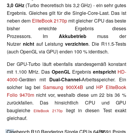
3,0
GHz
(Turbo theoretisch bis 3,2 GHz) - ein sehr gutes
Ergebnis. Gleiches gilt für die Single-Core-Last. Das ist
neben dem
EliteBook 2170p
mit gleicher CPU das beste
bisher erreichte Ergebnis dieses
Prozessors. Im
Akkubetrieb
muss der
Nutzer
nicht
auf Leistung
verzichten
. Die R11.5-Tests
(auch OpenGL via GPU) enden 100 % identisch.
Der GPU-Turbo läuft ebenfalls standesgemäß konstant
mit 1.100 MHz. Das
OpenGL
Ergebnis
entspricht
HD-
4000
-Geräten mit
Dual-Channel-
Arbeitsspeicher. Ein
solcher lag bei
Samsung 900X4B
und
HP EliteBook
Folio 9470m
nicht vor, weshalb diese um 22 bis 36 %
zurückfallen. Das hinsichtlich CPU und GPU
baugleiche
liegt in diesen Test exakt
EliteBook 2170p
gleichauf.
Cinebench R10 Rendering Single CPUs 64Bit
5591 Points