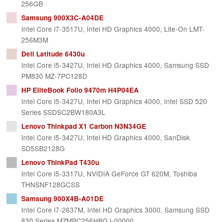
256GB
Samsung 900X3C-A04DE
Intel Core i7-3517U, Intel HD Graphics 4000, Lite-On LMT-
256M3M
Dell Latitude 6430u
Intel Core i5-3427U, Intel HD Graphics 4000, Samsung SSD
PM830 MZ-7PC128D
HP EliteBook Folio 9470m H4P04EA
Intel Core i5-3427U, Intel HD Graphics 4000, Intel SSD 520
Series SSDSC2BW180A3L
Lenovo Thinkpad X1 Carbon N3N34GE
Intel Core i5-3427U, Intel HD Graphics 4000, SanDisk
SD5SB2128G
Lenovo ThinkPad T430u
Intel Core i5-3317U, NVIDIA GeForce GT 620M, Toshiba
THNSNF128GCSS
Samsung 900X4B-A01DE
Intel Core i7-2637M, Intel HD Graphics 3000, Samsung SSD
830 Series MZMPC256HBGJ-00000