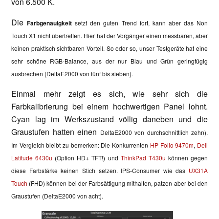
von 6.500 K.
Die
Farbgenauigkeit
setzt den guten Trend fort, kann aber das Non
Touch X1 nicht übertreffen. Hier hat der Vorgänger einen messbaren, aber
keinen praktisch sichtbaren Vorteil. So oder so, unser Testgeräte hat eine
sehr schöne RGB-Balance, aus der nur Blau und Grün geringfügig
ausbrechen (
DeltaE2000 von fünf bis sieben
).
Einmal mehr zeigt es sich, wie sehr sich die
Farbkalibrierung bei einem hochwertigen Panel lohnt.
Cyan lag im Werkszustand völlig daneben und die
Graustufen hatten einen
DeltaE2000 von durchschnittlich zehn).
Im Vergleich bleibt zu bemerken: Die Konkurrenten
HP Folio 9470m
,
Dell
Latitude 6430u
(Option HD+ TFT!) und
ThinkPad T430u
können gegen
diese Farbstärke keinen Stich setzen. IPS-Consumer wie das
UX31A
Touch
(FHD) können bei der Farbsättigung mithalten, patzen aber bei den
Graustufen (DeltaE2000 von acht).