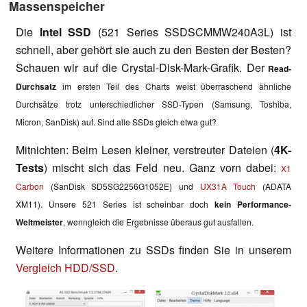
Massenspeicher
Die
Intel SSD
(521 Series SSDSCMMW240A3L) ist
schnell, aber gehört sie auch zu den Besten der Besten?
Schauen wir auf die Crystal-Disk-Mark-Grafik. Der
Read-
Durchsatz
im ersten Teil des Charts weist überraschend ähnliche
Durchsätze trotz unterschiedlicher SSD-Typen (Samsung, Toshiba,
Micron, SanDisk) auf. Sind alle SSDs gleich etwa gut?
Mitnichten: Beim Lesen kleiner, verstreuter Dateien (
4K-
Tests
) mischt sich das Feld neu. Ganz vorn dabei:
X1
Carbon
(SanDisk SD5SG2256G1052E) und
UX31A Touch
(ADATA
XM11). Unsere
521 Series ist scheinbar doch
kein Performance-
Weltmeister
, wenngleich die Ergebnisse überaus gut ausfallen.
Weitere Informationen zu SSDs finden Sie in unserem
Vergleich HDD/SSD
.