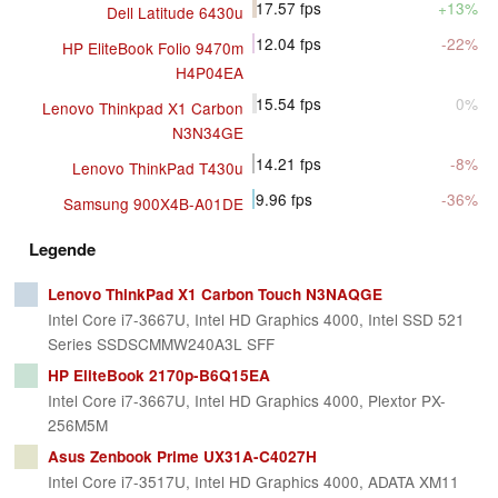
17.57
fps
+13%
Dell Latitude 6430u
12.04
fps
-22%
HP EliteBook Folio 9470m
H4P04EA
15.54
fps
0%
Lenovo Thinkpad X1 Carbon
N3N34GE
14.21
fps
-8%
Lenovo ThinkPad T430u
9.96
fps
-36%
Samsung 900X4B-A01DE
Legende
Lenovo ThinkPad X1 Carbon Touch N3NAQGE
Intel Core i7-3667U, Intel HD Graphics 4000, Intel SSD 521
Series SSDSCMMW240A3L SFF
HP EliteBook 2170p-B6Q15EA
Intel Core i7-3667U, Intel HD Graphics 4000, Plextor PX-
256M5M
Asus Zenbook Prime UX31A-C4027H
Intel Core i7-3517U, Intel HD Graphics 4000, ADATA XM11