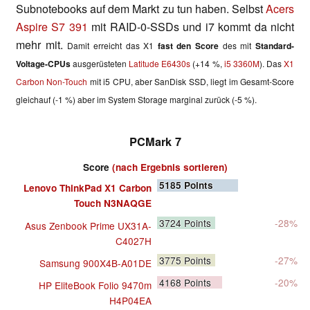
Subnotebooks auf dem Markt zu tun haben. Selbst
Acers
Aspire S7 391
mit RAID-0-SSDs und i7 kommt da nicht
mehr mit.
Damit erreicht das X1
fast den Score
des mit
Standard-
Voltage-CPUs
ausgerüsteten
Latitude E6430s
(+14 %,
i5 3360M
). Das
X1
Carbon Non-Touch
mit i5 CPU, aber SanDisk SSD, liegt im Gesamt-Score
gleichauf (-1 %) aber im System Storage marginal zurück (-5 %).
PCMark 7
Score
(nach Ergebnis sortieren)
5185
Points
Lenovo ThinkPad X1 Carbon
Touch N3NAQGE
3724
Points
-28%
Asus Zenbook Prime UX31A-
C4027H
3775
Points
-27%
Samsung 900X4B-A01DE
4168
Points
-20%
HP EliteBook Folio 9470m
H4P04EA