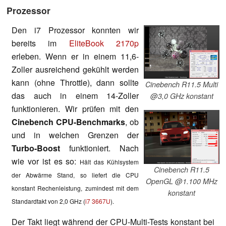
Prozessor
Den i7 Prozessor konnten wir
bereits im
EliteBook 2170p
erleben. Wenn er in einem 11,6-
Zoller ausreichend gekühlt werden
kann (ohne Throttle), dann sollte
Cinebench R11.5 Multi
das auch in einem 14-Zoller
@3,0 GHz konstant
funktionieren. Wir prüfen mit den
Cinebench CPU-Benchmarks
, ob
und in welchen Grenzen der
Turbo-Boost
funktioniert. Nach
wie vor ist es so:
Hält das Kühlsystem
Cinebench R11.5
der Abwärme Stand, so l
iefert die CPU
OpenGL @1.100 MHz
konstant Rechenleistung, zumindest mit dem
konstant
Standardtakt von 2,0 GHz (
i7 3667U
).
Der Takt liegt während der CPU-Multi-Tests konstant bei