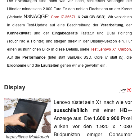
Die Erwartungen sind nach wie vor hoch, schließlich verlangen die
Händler mindestens 2.000 Euro für den noblen Flachmann an der Kasse
N3NAQGE:
(Variante
Core i7-3667U
&
240 GB SSD
)
. Wir verzichten
in diesem Test-Update auf eine Beschreibung der
Verarbeitung
, der
Konnektivität
und der
Eingabegeräte
Tastatur und Dual Pointing
(TouchPad & Pointer) und steigen direkt in der Display-Sektion ein. Für
einen ausführlichen Blick in diese Details, siehe
Test Lenovo X1 Carbon
.
Auf die
Performance
(Intel statt SanDisk SSD, Core i7 statt i5), die
Ergonomie
und die
Laufzeiten
gehen wir wie gewohnt ein.
Display
Lenovo rüstet sein X1 nach wie vor
ausschließlich
mit einer
HD+-
Anzeige aus. Die
1.600 x 900
Pixel
wirken vor den 1.920 x 1.080
Bildpunkten einiger Consumer
kapazitives Multitouch