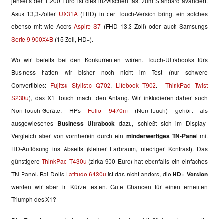
jenseits der 1.200 Euro ist dies inzwischen fast zum Standard avanciert.
Asus 13,3-Zoller
UX31A
(FHD) in der Touch-Version bringt ein solches
ebenso mit wie Acers
Aspire S7
(FHD 13,3 Zoll) oder auch Samsungs
Serie 9 900X4B
(15 Zoll, HD+).
Wo wir bereits bei den Konkurrenten wären. Touch-Ultrabooks fürs
Business hatten wir bisher noch nicht im Test (nur schwere
Convertibles:
Fujitsu
Stylistic Q702
,
Lifebook T902
,
ThinkPad Twist
S230u
), das X1 Touch macht den Anfang. Wir inkludieren daher auch
Non-Touch-Geräte. HPs
Folio 9470m
(Non-Touch) gehört als
ausgewiesenes
Business Ultrabook
dazu, schießt sich im Display-
Vergleich aber von vornherein durch ein
minderwertiges TN-Panel
mit
HD-Auflösung ins Abseits (kleiner Farbraum, niedriger Kontrast). Das
günstigere
ThinkPad T430u
(zirka 900 Euro) hat ebenfalls ein einfaches
TN-Panel. Bei Dells
Latitude 6430u
ist das nicht anders, die
HD+-Version
werden wir aber in Kürze testen. Gute Chancen für einen erneuten
Triumph des X1?