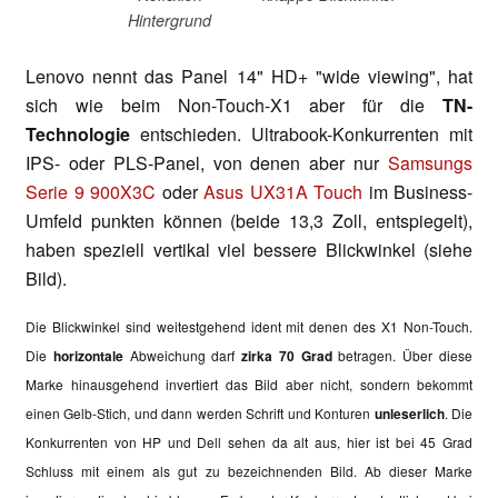
Hintergrund
Lenovo nennt das Panel 14" HD+ "wide viewing", hat
sich wie beim Non-Touch-X1 aber für die
TN-
Technologie
entschieden. Ultrabook-Konkurrenten mit
IPS- oder PLS-Panel, von denen aber nur
Samsungs
Serie 9 900X3C
oder
Asus UX31A Touch
im Business-
Umfeld punkten können (beide 13,3 Zoll, entspiegelt),
haben speziell vertikal viel bessere Blickwinkel (siehe
Bild).
Die Blickwinkel sind weitestgehend ident mit denen des X1 Non-Touch.
Die
horizontale
Abweichung darf
zirka 70 Grad
betragen. Über diese
Marke hinausgehend invertiert das Bild aber nicht, sondern bekommt
einen Gelb-Stich, und dann werden Schrift und Konturen
unleserlich
. Die
Konkurrenten von HP und Dell sehen da alt aus, hier ist bei 45 Grad
Schluss mit einem als gut zu bezeichnenden Bild. Ab dieser Marke