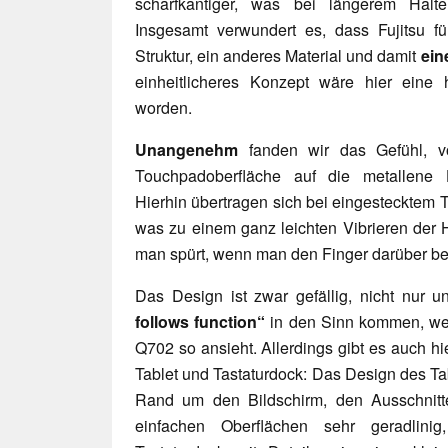
scharfkantiger, was bei längerem Hal
Insgesamt verwundert es, dass Fujitsu fü
Struktur, ein anderes Material und damit
ein
einheitlicheres Konzept wäre hier eine 
worden.
Unangenehm
fanden wir das Gefühl, v
Touchpadoberfläche auf die metallene 
Hierhin übertragen sich bei eingestecktem Ta
was zu einem ganz leichten Vibrieren der 
man spürt, wenn man den Finger darüber b
Das Design ist zwar gefällig, nicht nur u
follows function“
in den Sinn kommen, wenn
Q702 so ansieht. Allerdings gibt es auch h
Tablet und Tastaturdock: Das Design des Ta
Rand um den Bildschirm, den Ausschnitt
einfachen Oberflächen sehr geradlini