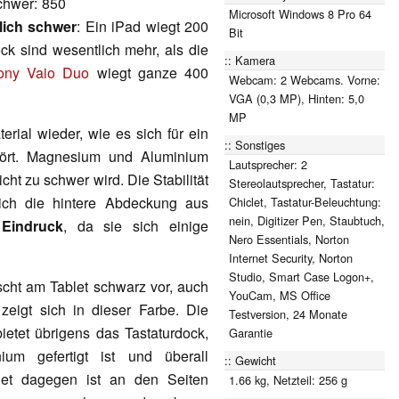
chwer: 850
Microsoft Windows 8 Pro 64
lich schwer
: Ein iPad wiegt 200
Bit
 sind wesentlich mehr, als die
Kamera
ony Vaio Duo
wiegt ganze 400
Webcam: 2 Webcams. Vorne:
VGA (0,3 MP), Hinten: 5,0
MP
erial wieder, wie es sich für ein
Sonstiges
hört. Magnesium und Aluminium
Lautsprecher: 2
ht zu schwer wird. Die Stabilität
Stereolautsprecher, Tastatur:
glich die hintere Abdeckung aus
Chiclet, Tastatur-Beleuchtung:
nein, Digitizer Pen, Staubtuch,
 Eindruck
, da sie sich einige
Nero Essentials, Norton
Internet Security, Norton
Studio, Smart Case Logon+,
cht am Tablet schwarz vor, auch
YouCam, MS Office
eigt sich in dieser Farbe. Die
Testversion, 24 Monate
ietet übrigens das Tastaturdock,
Garantie
um gefertigt ist und überall
Gewicht
et dagegen ist an den Seiten
1.66 kg, Netzteil: 256 g