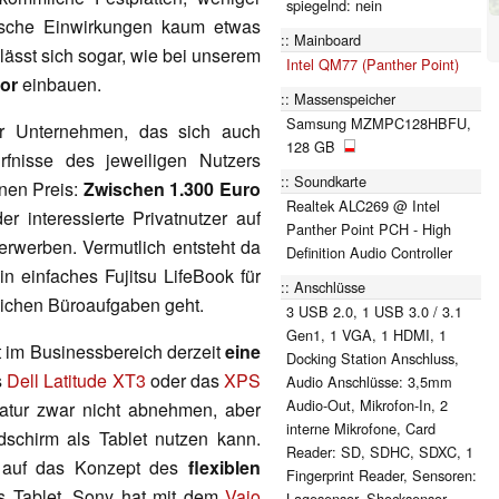
spiegelnd: nein
sche Einwirkungen kaum etwas
Mainboard
ässt sich sogar, wie bei unserem
Intel QM77 (Panther Point)
or
einbauen.
Massenspeicher
Samsung MZMPC128HBFU,
ür Unternehmen, das sich auch
128 GB
ürfnisse des jeweiligen Nutzers
Soundkarte
inen Preis:
Zwischen 1.300 Euro
Realtek ALC269 @ Intel
interessierte Privatnutzer auf
Panther Point PCH - High
erwerben. Vermutlich entsteht da
Definition Audio Controller
in einfaches Fujitsu LifeBook für
Anschlüsse
glichen Büroaufgaben geht.
3 USB 2.0, 1 USB 3.0 / 3.1
Gen1, 1 VGA, 1 HDMI, 1
t im Businessbereich derzeit
eine
Docking Station Anschluss,
s
Dell Latitude XT3
oder das
XPS
Audio Anschlüsse: 3,5mm
Audio-Out, Mikrofon-In, 2
tatur zwar nicht abnehmen, aber
interne Mikrofone, Card
schirm als Tablet nutzen kann.
Reader: SD, SDHC, SDXC, 1
auf das Konzept des
flexiblen
Fingerprint Reader, Sensoren:
s Tablet. Sony hat mit dem
Vaio
Lagesensor, Shocksensor,