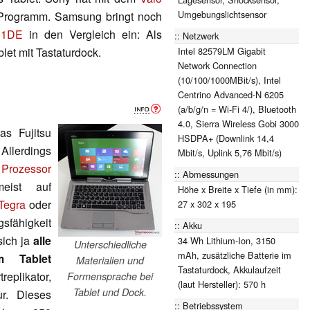
Umgebungslichtsensor
 Programm. Samsung bringt noch
01DE
in den Vergleich ein: Als
Netzwerk
Intel 82579LM Gigabit
let mit Tastaturdock.
Network Connection
(10/100/1000MBit/s), Intel
Centrino Advanced-N 6205
(a/b/g/n = Wi-Fi 4/), Bluetooth
4.0, Sierra Wireless Gobi 3000
as Fujitsu
HSDPA+ (Downlink 14,4
 Allerdings
Mbit/s, Uplink 5,76 Mbit/s)
 Prozessor
Abmessungen
eist auf
Höhe x Breite x Tiefe (in mm):
Tegra
oder
27 x 302 x 195
sfähigkeit
Akku
sich ja
alle
34 Wh Lithium-Ion, 3150
Unterschiedliche
mAh, zusätzliche Batterie im
m Tablet
Materialien und
Tastaturdock, Akkulaufzeit
eplikator,
Formensprache bei
(laut Hersteller): 570 h
Tablet und Dock.
r. Dieses
Betriebssystem