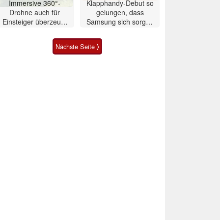
Immersive 360°-
Klapphandy-Debut so
Drohne auch für
gelungen, dass
Einsteiger überzeugt
Samsung sich sorgen
mit Einschränkungen
muss? – Razr Fold
Smartphone im Test
Nächste Seite ⟩