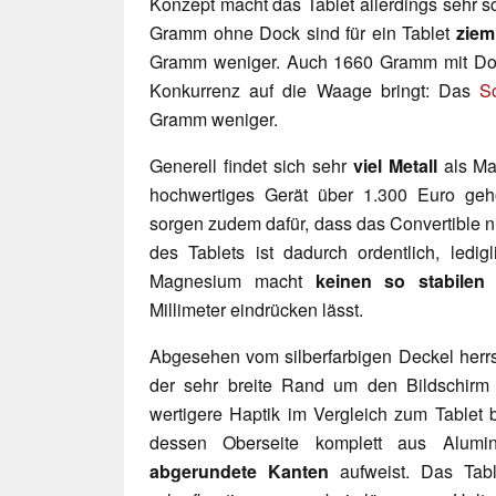
Konzept macht das Tablet allerdings sehr s
Gramm ohne Dock sind für ein Tablet
ziem
Gramm weniger. Auch 1660 Gramm mit Dock
Konkurrenz auf die Waage bringt: Das
S
Gramm weniger.
Generell findet sich sehr
viel Metall
als Mat
hochwertiges Gerät über 1.300 Euro ge
sorgen zudem dafür, dass das Convertible nic
des Tablets ist dadurch ordentlich, ledi
Magnesium macht
keinen so stabilen
Millimeter eindrücken lässt.
Abgesehen vom silberfarbigen Deckel herrs
der sehr breite Rand um den Bildschirm z
wertigere Haptik im Vergleich zum Tablet b
dessen Oberseite komplett aus Alumini
abgerundete Kanten
aufweist. Das Tabl