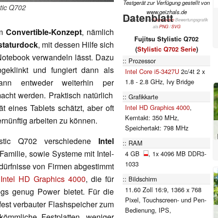
Testgerät zur Verfügung gestellt von
stic Q702
www.geizhals.de
Datenblatt
Download der
lizensierten
Bewertungsgrafik
als
PNG
/
SVG
em
Convertible-Konzept
, nämlich
Fujitsu Stylistic Q702
staturdock
, mit dessen Hilfe sich
(
Stylistic Q702 Serie
)
 Notebook verwandeln lässt. Dazu
Prozessor
geklinkt und fungiert dann als
Intel Core i5-3427U
2c/4t 2 x
1.8 - 2.8 GHz, Ivy Bridge
ann entweder weiterhin per
cht werden. Praktisch natürlich
Grafikkarte
t eines Tablets schätzt, aber oft
Intel HD Graphics 4000
,
Kerntakt: 350 MHz,
rnünftig arbeiten zu können.
Speichertakt: 798 MHz
listic Q702 verschiedene
Intel
RAM
Familie, sowie Systeme mit Intel-
4 GB
, 1x 4096 MB DDR3-
1033
edürfnisse von Firmen abgestimmt
e
Intel HD Graphics 4000
, die für
Bildschirm
11.60 Zoll 16:9, 1366 x 768
gs genug Power bietet. Für die
Pixel, Touchscreen- und Pen-
st verbauter Flashspeicher zum
Bedienung, IPS,
rkömmliche Festplatten, weniger