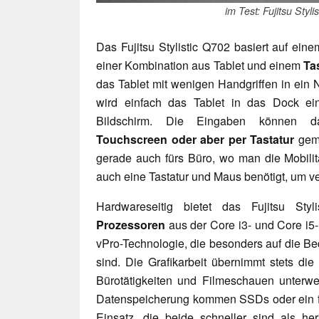
im Test: Fujitsu Styli
Das Fujitsu Stylistic Q702 basiert auf ein
einer Kombination aus Tablet und einem
Ta
das Tablet mit wenigen Handgriffen in ein
wird einfach das Tablet in das Dock ein
Bildschirm. Die Eingaben können d
Touchscreen oder aber per Tastatur
gema
gerade auch fürs Büro, wo man die Mobilitä
auch eine Tastatur und Maus benötigt, um ve
Hardwareseitig bietet das Fujitsu Sty
Prozessoren
aus der Core i3- und Core i5-
vPro-Technologie, die besonders auf die B
sind. Die Grafikarbeit übernimmt stets di
Bürotätigkeiten und Filmeschauen unterwe
Datenspeicherung kommen SSDs oder ein fe
Einsatz, die beide schneller sind als he