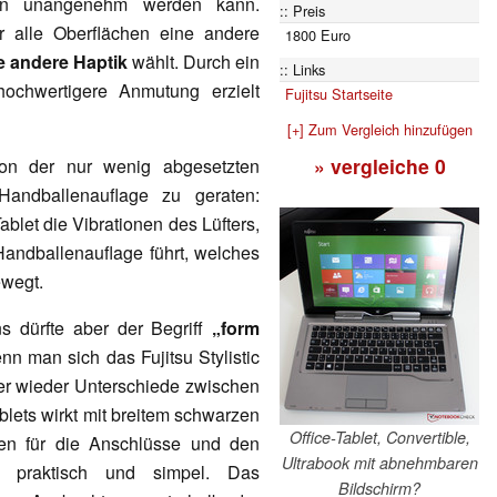
ten unangenehm werden kann.
Preis
r alle Oberflächen eine andere
1800 Euro
e andere Haptik
wählt. Durch ein
Links
hochwertigere Anmutung erzielt
Fujitsu Startseite
[+] Zum Vergleich hinzufügen
» vergleiche
0
on der nur wenig abgesetzten
Handballenauflage zu geraten:
blet die Vibrationen des Lüfters,
Handballenauflage führt, welches
ewegt.
ns dürfte aber der Begriff
„form
 man sich das Fujitsu Stylistic
ier wieder Unterschiede zwischen
blets wirkt mit breitem schwarzen
Office-Tablet, Convertible,
en für die Anschlüsse und den
Ultrabook mit abnehmbaren
g, praktisch und simpel. Das
Bildschirm?