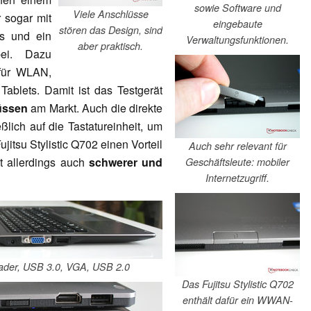
sowie Software und
Viele Anschlüsse
 sogar mit
eingebaute
stören das Design, sind
s und ein
Verwaltungsfunktionen.
aber praktisch.
bei. Dazu
 für WLAN,
ablets. Damit ist das Testgerät
üssen
am Markt. Auch die direkte
ßlich auf die Tastatureinheit, um
itsu Stylistic Q702 einen Vorteil
Auch sehr relevant für
st allerdings auch
schwerer und
Geschäftsleute: mobiler
Internetzugriff.
eader, USB 3.0, VGA, USB 2.0
Das Fujitsu Stylistic Q702
enthält dafür ein WWAN-