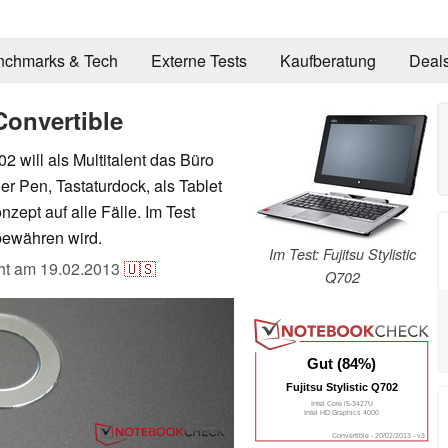
nchmarks & Tech
Externe Tests
Kaufberatung
Deal
 Convertible
02 will als Multitalent das Büro
r Pen, Tastaturdock, als Tablet
zept auf alle Fälle. Im Test
 bewähren wird.
Im Test: Fujitsu Stylistic
cht am
19.02.2013
🇺🇸
Q702
Gut (84%)
Fujitsu Stylistic Q702
Intel Core i5-3427U
Intel HD Graphics 4000
Convertible - 20/02/2013 - v3