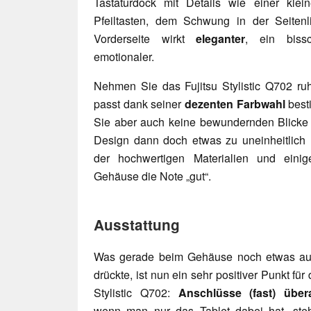
Tastaturdock mit Details wie einer kle
Pfeiltasten, dem Schwung in der Seiten
Vorderseite wirkt
eleganter
, ein biss
emotionaler.
Nehmen Sie das Fujitsu Stylistic Q702 ruh
passt dank seiner
dezenten Farbwahl
besti
Sie aber auch keine bewundernden Blicke I
Design dann doch etwas zu uneinheitlich 
der hochwertigen Materialien und einig
Gehäuse die Note „gut“.
Ausstattung
Was gerade beim Gehäuse noch etwas auf
drückte, ist nun ein sehr positiver Punkt für 
Stylistic Q702:
Anschlüsse (fast) übera
wenn man nur das Tablet dabei hat, ste