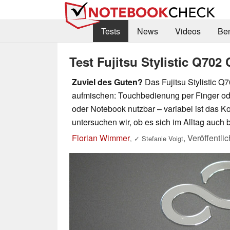
Tests
News
Videos
Be
Test Fujitsu Stylistic Q702
Zuviel des Guten?
Das Fujitsu Stylistic Q7
aufmischen: Touchbedienung per Finger ode
oder Notebook nutzbar – variabel ist das Kon
untersuchen wir, ob es sich im Alltag auch
Florian Wimmer
,
Veröffentli
,
✓
Stefanie Voigt