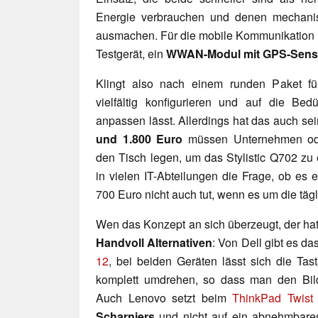
Energie verbrauchen und denen mechani
ausmachen. Für die mobile Kommunikation l
Testgerät, ein
WWAN-Modul mit GPS-Sens
Klingt also nach einem runden Paket f
vielfältig konfigurieren und auf die Bed
anpassen lässt. Allerdings hat das auch se
und 1.800 Euro
müssen Unternehmen oder 
den Tisch legen, um das Stylistic Q702 zu 
in vielen IT-Abteilungen die Frage, ob es e
700 Euro nicht auch tut, wenn es um die tä
Wen das Konzept an sich überzeugt, der ha
Handvoll Alternativen
: Von Dell gibt es da
12
, bei beiden Geräten lässt sich die Tas
komplett umdrehen, so dass man den Bild
Auch Lenovo setzt beim
ThinkPad Twist
Scharniers
und nicht auf ein abnehmbare