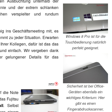
inen Ausbuchtung unterhalb der
linie und der extrem schlanken
chen verspielter und rundum
ig ins Geschäftsmeeting mit, es
Windows 8 Pro ist für die
mmt zu jeder Situation. Erwarten
Touchbedienung natürlich
hrer Kollegen, dafür ist das das
perfekt geeignet.
und einfach. Wir vergeben dank
er gelungener Details für das
Sicherheit ist bei Office-
Geräten ebenfalls ein
 die Note
wichtiges Kriterium: Hier
das Fujitsu
gibt es einen
ll
. Selbst
Fingerabdruckscanner,
hen einem