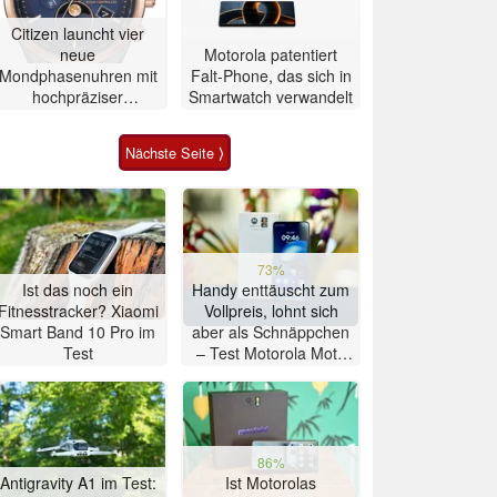
Citizen launcht vier
neue
Motorola patentiert
Mondphasenuhren mit
Falt-Phone, das sich in
hochpräziser
Smartwatch verwandelt
Atomzeitmessung
Nächste Seite ⟩
73%
Ist das noch ein
Handy enttäuscht zum
Fitnesstracker? Xiaomi
Vollpreis, lohnt sich
Smart Band 10 Pro im
aber als Schnäppchen
Test
– Test Motorola Moto
G47 Smartphone
86%
Antigravity A1 im Test:
Ist Motorolas