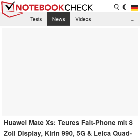
Tests
News
Videos
...
Benchmarks & Tech
Externe Tests
Kaufberatung
Deals
Suche
Jobs
Forum
Huawei Mate Xs: Teures Falt-Phone mit 8
Zoll Display, Kirin 990, 5G & Leica Quad-