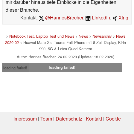
mir darüber hinaus tiefe Einblicke in die Eigenheiten
dieser Branche.
Kontakt:
@HannesBrecher
,
LinkedIn
,
Xing
>
Notebook Test, Laptop Test und News
>
News
>
Newsarchiv
>
News
2020-02
> Huawei Mate Xs: Teures Falt-Phone mit 8 Zoll Display, Kirin
990, 5G & Leica Quad-Kamera
Autor: Hannes Brecher, 24.02.2020 (Update: 18.02.2026)
loading failed!
loading failed!
Impressum
|
Team
|
Datenschutz
|
Kontakt
|
Cookie
Einstellungen
| 07.08.2026 16:44
* Beim Kauf über einen Affiliate-Link kann Notebookcheck eine Vergütung