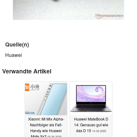
Quelle(n)
Huawei
Verwandte Artikel
Xiaomi: Mi Mix Alpha-
Huawei MateBook D
Nachfolger als Falt-
14: Genauso gut wie
Handy wie Huawei
das D 15
14.03.2020
Mate Xs?
05.06.2020