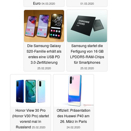
Euro
04.03.2020
01.03.2020
Die Samsung Galaxy
Samsung startet die
S20-Familie erhält als
Fertigung von 16 GB
erstes eine USB PD
LPDDR5-RAM-Chips
3.0-Zertifizierung
für Smartphones
25.02.2020
25.02.2020
Honor View 30 Pro
Offiziell: Präsentation
(Honor V30 Pro) startet
des Huawei P40 am
vorerst mal in
26. März in Paris
Russland
25.02.2020
24.02.2020