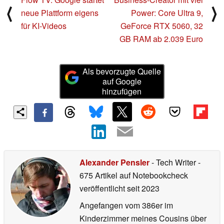
⟨
⟩
neue Plattform eigens
Power: Core Ultra 9,
für KI-Videos
GeForce RTX 5060, 32
GB RAM ab 2.039 Euro
Als bevorzugte Quelle
auf Google
hinzufügen
Alexander Pensler
- Tech Writer
-
675 Artikel auf Notebookcheck
veröffentlicht
seit 2023
Angefangen vom 386er im
Kinderzimmer meines Cousins über