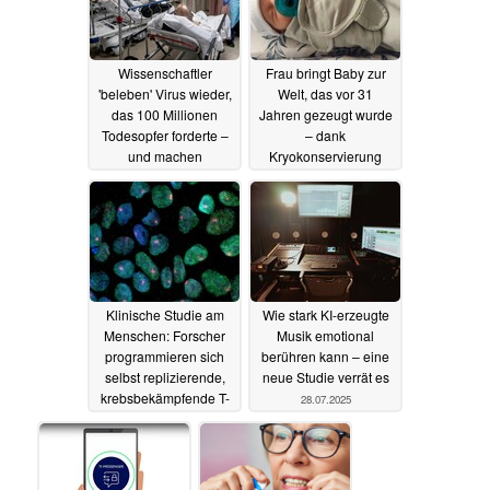
Wissenschaftler
Frau bringt Baby zur
'beleben' Virus wieder,
Welt, das vor 31
das 100 Millionen
Jahren gezeugt wurde
Todesopfer forderte –
– dank
und machen
Kryokonservierung
unerwartete
05.08.2025
Entdeckung
07.08.2025
Klinische Studie am
Wie stark KI-erzeugte
Menschen: Forscher
Musik emotional
programmieren sich
berühren kann – eine
selbst replizierende,
neue Studie verrät es
krebsbekämpfende T-
28.07.2025
Zellen
03.08.2025