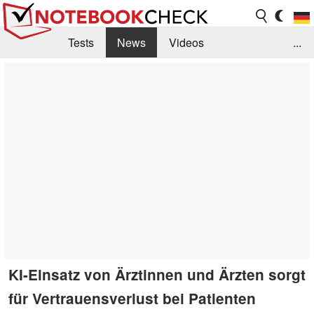
Tests
News
Videos
...
Benchmarks & Tech
Externe Tests
Kaufberatung
Deals
Suche
Jobs
Forum
KI-Einsatz von Ärztinnen und Ärzten sorgt
für Vertrauensverlust bei Patienten