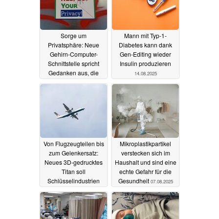
Sorge um
Mann mit Typ-1-
Privatsphäre: Neue
Diabetes kann dank
Gehirn-Computer-
Gen-Editing wieder
Schnittstelle spricht
Insulin produzieren
Gedanken aus, die
14.08.2025
man nie äußern wollte
17.08.2025
Von Flugzeugteilen bis
Mikroplastikpartikel
zum Gelenkersatz:
verstecken sich im
Neues 3D-gedrucktes
Haushalt und sind eine
Titan soll
echte Gefahr für die
Schlüsselindustrien
Gesundheit
07.08.2025
verändern
11.08.2025