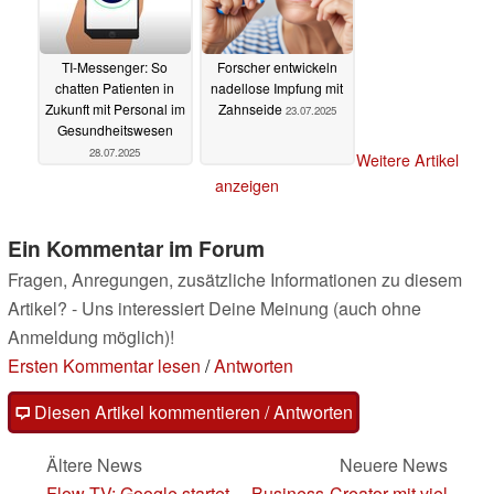
TI-Messenger: So
Forscher entwickeln
chatten Patienten in
nadellose Impfung mit
Zukunft mit Personal im
Zahnseide
23.07.2025
Gesundheitswesen
28.07.2025
Weitere Artikel
anzeigen
Ein Kommentar im Forum
Fragen, Anregungen, zusätzliche Informationen zu diesem
Artikel? - Uns interessiert Deine Meinung (auch ohne
Anmeldung möglich)!
Ersten Kommentar lesen
/
Antworten
Diesen Artikel kommentieren / Antworten
Ältere News
Neuere News
Flow TV: Google startet
Business-Creator mit viel