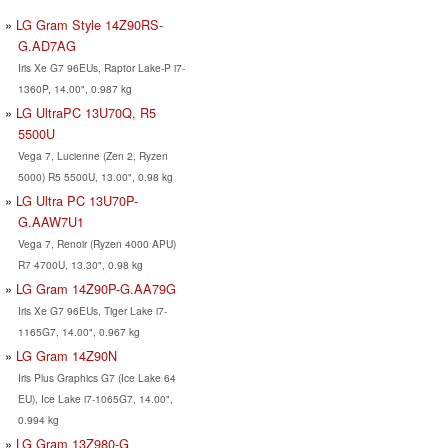
LG Gram Style 14Z90RS-
G.AD7AG
Iris Xe G7 96EUs, Raptor Lake-P i7-
1360P, 14.00", 0.987 kg
LG UltraPC 13U70Q, R5
5500U
Vega 7, Lucienne (Zen 2, Ryzen
5000) R5 5500U, 13.00", 0.98 kg
LG Ultra PC 13U70P-
G.AAW7U1
Vega 7, Renoir (Ryzen 4000 APU)
R7 4700U, 13.30", 0.98 kg
LG Gram 14Z90P-G.AA79G
Iris Xe G7 96EUs, Tiger Lake i7-
1165G7, 14.00", 0.967 kg
LG Gram 14Z90N
Iris Plus Graphics G7 (Ice Lake 64
EU), Ice Lake i7-1065G7, 14.00",
0.994 kg
LG Gram 13Z980-G