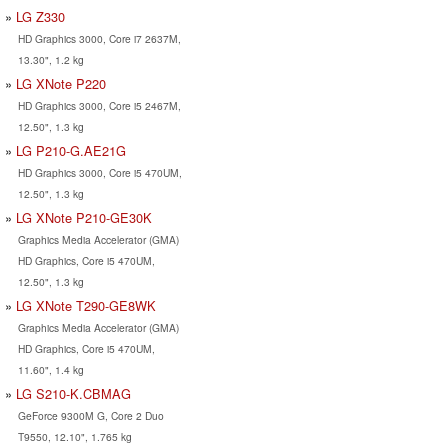
LG Z330
HD Graphics 3000, Core i7 2637M,
13.30", 1.2 kg
LG XNote P220
HD Graphics 3000, Core i5 2467M,
12.50", 1.3 kg
LG P210-G.AE21G
HD Graphics 3000, Core i5 470UM,
12.50", 1.3 kg
LG XNote P210-GE30K
Graphics Media Accelerator (GMA)
HD Graphics, Core i5 470UM,
12.50", 1.3 kg
LG XNote T290-GE8WK
Graphics Media Accelerator (GMA)
HD Graphics, Core i5 470UM,
11.60", 1.4 kg
LG S210-K.CBMAG
GeForce 9300M G, Core 2 Duo
T9550, 12.10", 1.765 kg