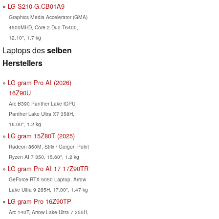
LG S210-G.CB01A9
Graphics Media Accelerator (GMA)
4500MHD, Core 2 Duo T6400,
12.10", 1.7 kg
Laptops des
selben
Herstellers
LG gram Pro AI (2026)
16Z90U
Arc B390 Panther Lake iGPU,
Panther Lake Ultra X7 358H,
16.00", 1.2 kg
LG gram 15Z80T (2025)
Radeon 860M, Strix / Gorgon Point
Ryzen AI 7 350, 15.60", 1.2 kg
LG gram Pro AI 17 17Z90TR
GeForce RTX 5050 Laptop, Arrow
Lake Ultra 9 285H, 17.00", 1.47 kg
LG gram Pro 16Z90TP
Arc 140T, Arrow Lake Ultra 7 255H,