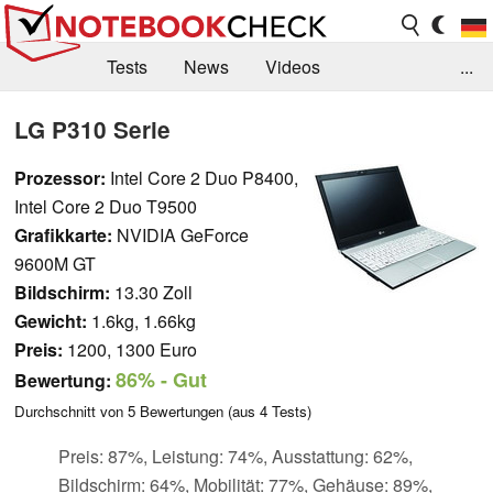
Tests
News
Videos
...
Benchmarks & Tech
Externe Tests
LG P310 Serie
Kaufberatung
Deals
Suche
Jobs
Prozessor:
Intel Core 2 Duo P8400,
Intel Core 2 Duo T9500
Forum
Grafikkarte:
NVIDIA GeForce
9600M GT
Bildschirm:
13.30 Zoll
Gewicht:
1.6kg, 1.66kg
Preis:
1200, 1300 Euro
86%
- Gut
Bewertung:
Durchschnitt von
5
Bewertungen (aus
4
Tests)
Preis: 87%, Leistung: 74%, Ausstattung: 62%,
Bildschirm: 64%, Mobilität: 77%, Gehäuse: 89%,