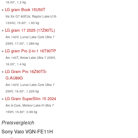
16.00", 1.2 kg
LG gram Book 15U50T
Iris Xe G7 80EUs, Raptor Lake-U i5-
1334U, 15.60", 1.65 kg
LG gram 17 2025 (17Z90TL)
Arc 140V, Lunar Lake Core Ultra 7
258V, 17.00", 1.389 kg
LG gram Pro 2-in-1 16T90TP
Arc 140T, Arrow Lake Ultra 7 255H,
16.00", 1.4 kg
LG Gram Pro 16Z90TS-
G.AU89G
Arc 140V, Lunar Lake Core Ultra 7
256V, 16.00", 1.229 kg
LG Gram SuperSlim 15 2024
Arc 8-Core, Meteor Lake-H Ultra 7
155H, 15.60", 0.99 kg
Preisvergleich
Sony Vaio VGN-FE11H