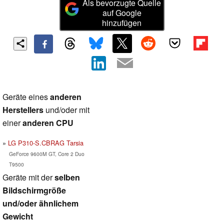
Als bevorzugte Quelle
auf Google
hinzufügen
Geräte eines
anderen
Herstellers
und/oder mit
einer
anderen CPU
LG P310-S.CBRAG Tarsia
GeForce 9600M GT, Core 2 Duo
T9500
Geräte mit der
selben
Bildschirmgröße
und/oder ähnlichem
Gewicht