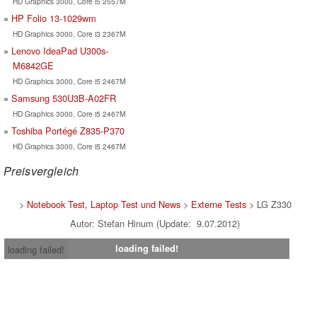
HD Graphics 3000, Core i5 2557M
HP Folio 13-1029wm
HD Graphics 3000, Core i3 2367M
Lenovo IdeaPad U300s-
M6842GE
HD Graphics 3000, Core i5 2467M
Samsung 530U3B-A02FR
HD Graphics 3000, Core i5 2467M
Toshiba Portégé Z835-P370
HD Graphics 3000, Core i5 2467M
Preisvergleich
>
Notebook Test, Laptop Test und News
>
Externe Tests
> LG Z330
Autor: Stefan Hinum (Update: 9.07.2012)
loading failed!
loading failed!