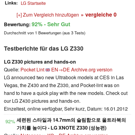
Links
LG Startseite
» vergleiche
0
[+] Zum Vergleich hinzufügen
92%
- Sehr Gut
Bewertung:
Durchschnitt von
1
Bewertungen (aus
3
Tests)
Testberichte für das LG Z330
LG Z330 pictures and hands-on
Quelle:
Pocket Lint
EN→DE
Archive.org version
LG announced two new Ultrabook models at CES in Las
Vegas, the Z430 and the Z330, and Pocket-lint was on
hand to have a quick play with the new models. Check out
our LG Z430 pictures and hands-on.
Einzeltest, online verfügbar, Sehr kurz, Datum: 16.01.2012
세련된 스타일과 14.7mm의 슬림함으로 울트라북의
92%
가치를 높이다 - LG XNOTE Z330 (성능편)