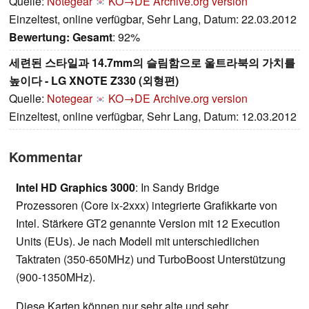
Quelle:
Notegear
KO→DE
Archive.org version
Einzeltest, online verfügbar, Sehr Lang, Datum: 22.03.2012
Bewertung:
Gesamt
: 92%
세련된 스타일과 14.7mm의 슬림함으로 울트라북의 가치를
높이다 - LG XNOTE Z330 (외형편)
Quelle:
Notegear
KO→DE
Archive.org version
Einzeltest, online verfügbar, Sehr Lang, Datum: 12.03.2012
Kommentar
Intel HD Graphics 3000
: In Sandy Bridge
Prozessoren (Core ix-2xxx) integrierte Grafikkarte von
Intel. Stärkere GT2 genannte Version mit 12 Execution
Units (EUs). Je nach Modell mit unterschiedlichen
Taktraten (350-650MHz) und TurboBoost Unterstützung
(900-1350MHz).
Diese Karten können nur sehr alte und sehr