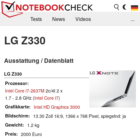
Tests
News
Videos
...
Benchmarks & Tech
Externe Tests
LG Z330
Kaufberatung
Deals
Suche
Jobs
Ausstattung / Datenblatt
Forum
LG Z330
Prozessor
Intel Core i7-2637M
2c/4t 2 x
1.7 - 2.8 GHz (
Intel Core i7
)
Grafikkarte
Intel HD Graphics 3000
Bildschirm
13.30 Zoll 16:9, 1366 x 768 Pixel, spiegelnd: ja
Gewicht
1.2 kg
Preis
2000 Euro