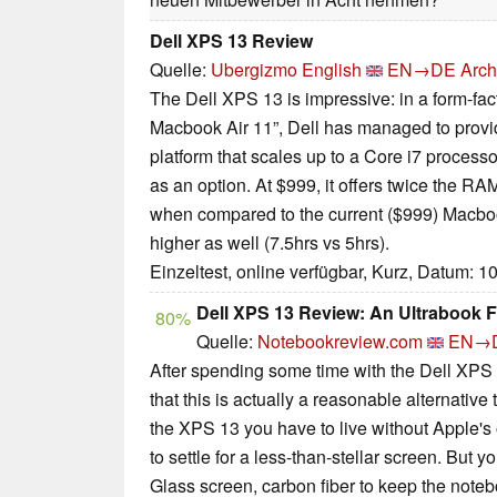
Dell XPS 13 Review
Quelle:
Ubergizmo English
EN→DE
Arch
The Dell XPS 13 is impressive: in a form-fact
Macbook Air 11”, Dell has managed to provid
platform that scales up to a Core i7 proces
as an option. At $999, it offers twice the R
when compared to the current ($999) Macbook
higher as well (7.5hrs vs 5hrs).
Einzeltest, online verfügbar, Kurz, Datum: 1
Dell XPS 13 Review: An Ultrabook 
80%
Quelle:
Notebookreview.com
EN→
After spending some time with the Dell XPS 1
that this is actually a reasonable alternative
the XPS 13 you have to live without Apple'
to settle for a less-than-stellar screen. But 
Glass screen, carbon fiber to keep the note