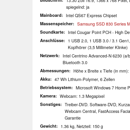
Bildschirm
13.30 Zoll 16:9, 1366 x 768 Pixel
spiegelnd: ja
Mainboard
Intel QS67 Express Chipset
Massenspeicher
Samsung SSD 830 Series
Soundkarte
Intel Cougar Point PCH - High Def
Anschlüsse
1 USB 2.0, 1 USB 3.0 / 3.1 Gen1,
Kopfhörer (3,5 Millimeter Klinke)
Netzwerk
Intel Centrino Advanced-N 6230 (a/b/
Bluetooth 3.0
Abmessungen
Höhe x Breite x Tiefe (in mm):
Akku
47 Wh Lithium-Polymer, 6 Zellen
Betriebssystem
Microsoft Windows 7 Home P
Kamera
Webcam: 1.3 Megapixel
Sonstiges
Treiber-DVD. Software-DVD, Kurzanl
Webcam Central, FastAccess Facia
Garantie
Gewicht
1.36 kg, Netzteil: 150 g