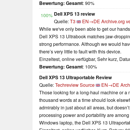
Bewertung:
Gesamt
: 90%
Dell XPS 13 review
100%
Quelle:
T3
EN→DE
Archive.org v
While we've only been able to get our hands 
Dell XPS 13 Ultrabook matches jaw-dropping 
strong performance. Although we would have l
there’s very little to fault with this device.
Einzeltest, online verfügbar, Sehr kurz, Dat
Bewertung:
Gesamt
: 100%
Dell XPS 13 Ultraportable Review
Quelle:
Techreview Source
EN→DE
Arch
Those looking for a long-haul machine or a 
thousand words at a time should look elsew
admirably in just about all areas, but doesn’t r
processing power and portability are among 
Windows laptop, the Dell XPS 13 Ultraportabl