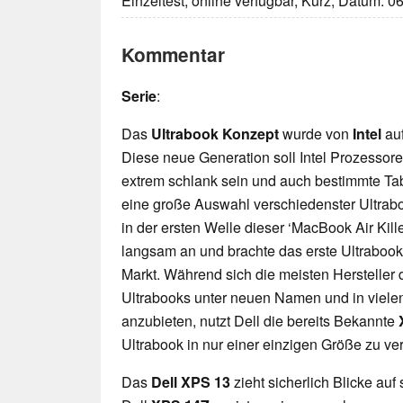
Einzeltest, online verfügbar, Kurz, Datum: 0
Kommentar
Serie
:
Das
Ultrabook Konzept
wurde von
Intel
au
Diese neue Generation soll Intel Prozessor
extrem schlank sein und auch bestimmte Tabl
eine große Auswahl verschiedenster Ultrabo
in der ersten Welle dieser ‘MacBook Air Kille
langsam an und brachte das erste Ultrabook
Markt. Während sich die meisten Hersteller 
Ultrabooks unter neuen Namen und in viel
anzubieten, nutzt Dell die bereits Bekannte
Ultrabook in nur einer einzigen Größe zu ve
Das
Dell XPS 13
zieht sicherlich Blicke auf