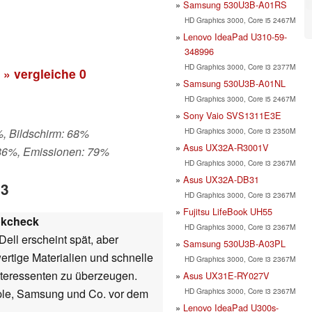
Samsung 530U3B-A01RS
HD Graphics 3000, Core i5 2467M
Lenovo IdeaPad U310-59-
348996
HD Graphics 3000, Core i3 2377M
» vergleiche
0
Samsung 530U3B-A01NL
HD Graphics 3000, Core i5 2467M
Sony Vaio SVS1311E3E
HD Graphics 3000, Core i3 2350M
%, Bildschirm: 68%
Asus UX32A-R3001V
 86%, Emissionen: 79%
HD Graphics 3000, Core i3 2367M
Asus UX32A-DB31
13
HD Graphics 3000, Core i3 2367M
Fujitsu LifeBook UH55
okcheck
HD Graphics 3000, Core i3 2367M
ell erscheint spät, aber
Samsung 530U3B-A03PL
wertige Materialien und schnelle
HD Graphics 3000, Core i3 2367M
teressenten zu überzeugen.
Asus UX31E-RY027V
HD Graphics 3000, Core i3 2367M
pple, Samsung und Co. vor dem
Lenovo IdeaPad U300s-