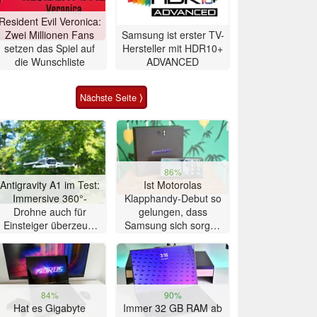
Resident Evil Veronica:
Zwei Millionen Fans
Samsung ist erster TV-
setzen das Spiel auf
Hersteller mit HDR10+
die Wunschliste
ADVANCED
Nächste Seite ⟩
86%
Antigravity A1 im Test:
Ist Motorolas
Immersive 360°-
Klapphandy-Debut so
Drohne auch für
gelungen, dass
Einsteiger überzeugt
Samsung sich sorgen
mit Einschränkungen
muss? – Razr Fold
Smartphone im Test
84%
90%
Hat es Gigabyte
Immer 32 GB RAM ab