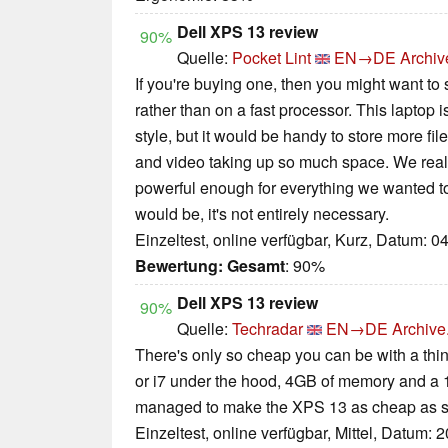
Dell XPS 13 review
90%
Quelle:
Pocket Lint
EN→DE
Archiv
If you're buying one, then you might want t
rather than on a fast processor. This laptop is
style, but it would be handy to store more fil
and video taking up so much space. We reall
powerful enough for everything we wanted to 
would be, it's not entirely necessary.
Einzeltest, online verfügbar, Kurz, Datum: 0
Bewertung:
Gesamt
: 90%
Dell XPS 13 review
90%
Quelle:
Techradar
EN→DE
Archive
There's only so cheap you can be with a thin 
or i7 under the hood, 4GB of memory and a
managed to make the XPS 13 as cheap as s
Einzeltest, online verfügbar, Mittel, Datum: 