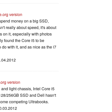
e.org version
o spend money on a big SSD,
n't really about speed, it's about
es on it, especially with photos
y found the Core i5 to be
do with it, and as nice as the i7
4.04.2012
.org version
and light chassis, Intel Core i5
 128/256GB SSD and Dell hasn't
ome competing Ultrabooks.
20.03.2012