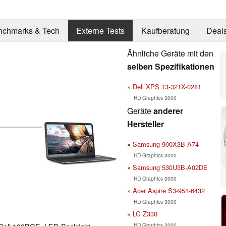
nchmarks & Tech
Externe Tests
Kaufberatung
Deal
Ähnliche Geräte mit den
selben Spezifikationen
Dell XPS 13-321X-0281
HD Graphics 3000
Geräte
anderer
Hersteller
Samsung 900X3B-A74
HD Graphics 3000
Samsung 530U3B-A02DE
HD Graphics 3000
Acer Aspire S3-951-6432
HD Graphics 3000
LG Z330
HD Graphics 3000