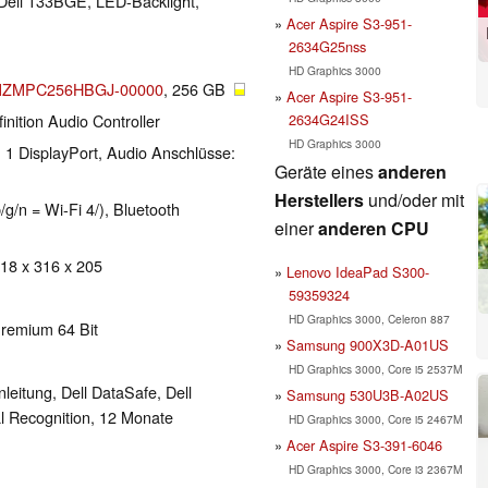
, Dell 133BGE, LED-Backlight,
Acer Aspire S3-951-
2634G25nss
HD Graphics 3000
 MZMPC256HBGJ-00000
, 256 GB
Acer Aspire S3-951-
2634G24ISS
inition Audio Controller
HD Graphics 3000
 1 DisplayPort, Audio Anschlüsse:
Geräte eines
anderen
Herstellers
und/oder mit
g/n = Wi-Fi 4/), Bluetooth
einer
anderen CPU
 18 x 316 x 205
Lenovo IdeaPad S300-
59359324
HD Graphics 3000, Celeron 887
remium 64 Bit
Samsung 900X3D-A01US
HD Graphics 3000, Core i5 2537M
eitung, Dell DataSafe, Dell
Samsung 530U3B-A02US
l Recognition, 12 Monate
HD Graphics 3000, Core i5 2467M
Acer Aspire S3-391-6046
HD Graphics 3000, Core i3 2367M