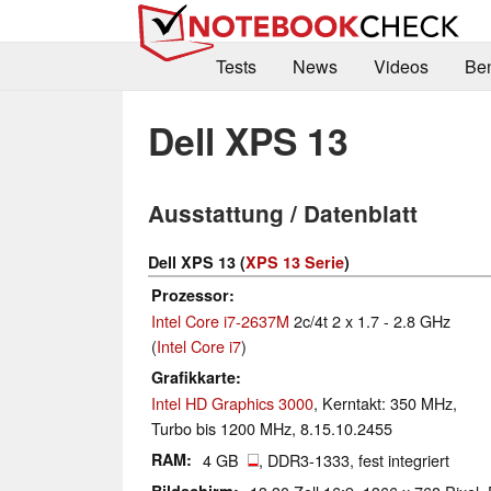
Tests
News
Videos
Be
Dell XPS 13
Ausstattung / Datenblatt
Dell XPS 13 (
XPS 13 Serie
)
Prozessor
Intel Core i7-2637M
2c/4t 2 x 1.7 - 2.8 GHz
(
Intel Core i7
)
Grafikkarte
Intel HD Graphics 3000
, Kerntakt: 350 MHz,
Turbo bis 1200 MHz, 8.15.10.2455
RAM
4 GB
, DDR3-1333, fest integriert