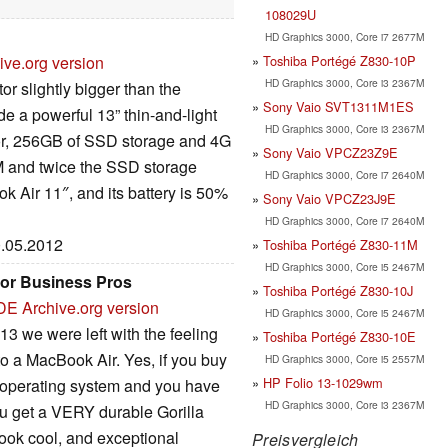
108029U
HD Graphics 3000, Core i7 2677M
Toshiba Portégé Z830-10P
ive.org version
HD Graphics 3000, Core i3 2367M
or slightly bigger than the
Sony Vaio SVT1311M1ES
e a powerful 13” thin-and-light
HD Graphics 3000, Core i3 2367M
sor, 256GB of SSD storage and 4G
Sony Vaio VPCZ23Z9E
AM and twice the SSD storage
HD Graphics 3000, Core i7 2640M
 Air 11″, and its battery is 50%
Sony Vaio VPCZ23J9E
HD Graphics 3000, Core i7 2640M
0.05.2012
Toshiba Portégé Z830-11M
HD Graphics 3000, Core i5 2467M
For Business Pros
Toshiba Portégé Z830-10J
DE
Archive.org version
HD Graphics 3000, Core i5 2467M
3 we were left with the feeling
Toshiba Portégé Z830-10E
 to a MacBook Air. Yes, if you buy
HD Graphics 3000, Core i5 2557M
HP Folio 13-1029wm
s operating system and you have
HD Graphics 3000, Core i3 2367M
you get a VERY durable Gorilla
book cool, and exceptional
Preisvergleich