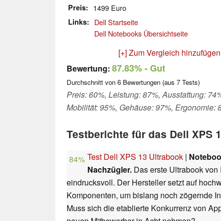
Preis
1499 Euro
Links
Dell Startseite
Dell Notebooks Übersichtseite
[+] Zum Vergleich hinzufügen
87.83%
- Gut
Bewertung:
Durchschnitt von
6
Bewertungen (aus
7
Tests)
Preis: 60%, Leistung: 87%, Ausstattung: 74
Mobilität: 95%, Gehäuse: 97%, Ergonomie:
Testberichte für das Dell XPS 
Test Dell XPS 13 Ultrabook
|
Notebo
84%
Nachzügler.
Das erste Ultrabook von D
eindrucksvoll. Der Hersteller setzt auf hoch
Komponenten, um bislang noch zögernde In
Muss sich die etablierte Konkurrenz von A
neuen Mitbewerber in Acht nehmen?