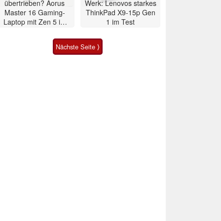
übertrieben? Aorus
Werk: Lenovos starkes
Master 16 Gaming-
ThinkPad X9-15p Gen
Laptop mit Zen 5 im
1 im Test
Test
Nächste Seite ⟩