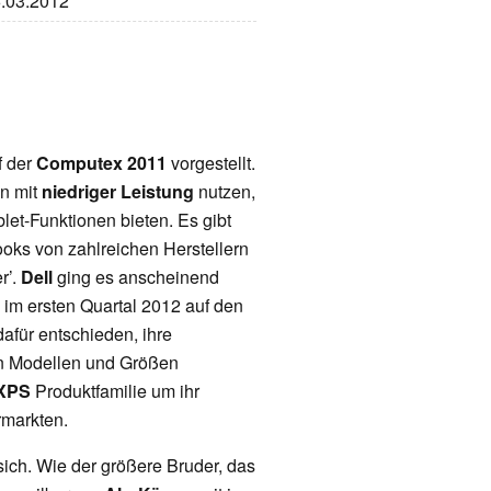
6.03.2012
f der
Computex 2011
vorgestellt.
en mit
niedriger Leistung
nutzen,
et-Funktionen bieten. Es gibt
oks von zahlreichen Herstellern
r’.
Dell
ging es anscheinend
 im ersten Quartal 2012 auf den
dafür entschieden, ihre
en Modellen und Größen
XPS
Produktfamilie um ihr
rmarkten.
 sich. Wie der größere Bruder, das