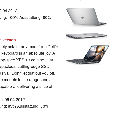
30.04.2012
tung: 100% Ausstattung: 80%
g version
ely ask for any more from Dell’s
he keyboard is an absolute joy. A
 top-spec XPS 13 coming in at
apacious, cutting-edge SSD
rival. Don’t let that put you off,
ble models in the range, and a
pable of delivering a slice of
um: 09.04.2012
tung: 83% Ausstattung: 83%