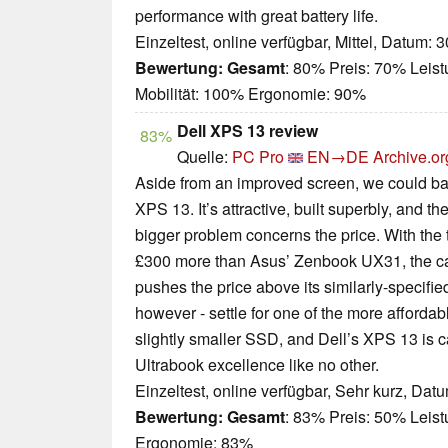
performance with great battery life.
Einzeltest, online verfügbar, Mittel, Datum: 
Bewertung:
Gesamt
: 80% Preis: 70% Leis
Mobilität: 100% Ergonomie: 90%
Dell XPS 13 review
83%
Quelle:
PC Pro
EN→DE
Archive.or
Aside from an improved screen, we could bar
XPS 13. It’s attractive, built superbly, and t
bigger problem concerns the price. With the
£300 more than Asus’ Zenbook UX31, the c
pushes the price above its similarly-specified 
however - settle for one of the more afforda
slightly smaller SSD, and Dell’s XPS 13 is ca
Ultrabook excellence like no other.
Einzeltest, online verfügbar, Sehr kurz, Dat
Bewertung:
Gesamt
: 83% Preis: 50% Leis
Ergonomie: 83%