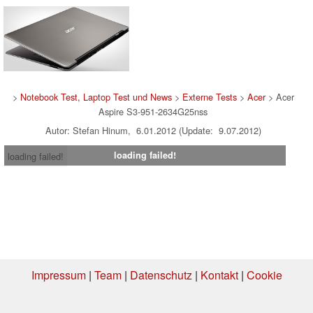
>
Notebook Test, Laptop Test und News
>
Externe Tests
>
Acer
> Acer
Aspire S3-951-2634G25nss
Autor: Stefan Hinum, 6.01.2012 (Update: 9.07.2012)
loading failed!
loading failed!
Impressum
|
Team
|
Datenschutz
|
Kontakt
|
Cookie
Einstellungen
| 17.07.2026 08:24
* Beim Kauf über einen Affiliate-Link kann Notebookcheck eine Vergütung