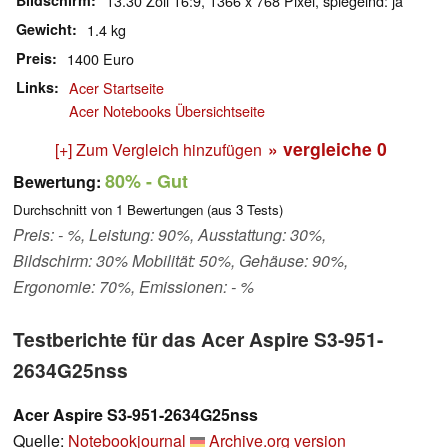
Bildschirm
13.30 Zoll 16:9, 1366 x 768 Pixel, spiegelnd: ja
Gewicht
1.4 kg
Preis
1400 Euro
Links
Acer Startseite
Acer Notebooks Übersichtseite
» vergleiche
0
[+] Zum Vergleich hinzufügen
80%
- Gut
Bewertung:
Durchschnitt von
1
Bewertungen (aus
3
Tests)
Preis: - %, Leistung: 90%, Ausstattung: 30%,
Bildschirm: 30% Mobilität: 50%, Gehäuse: 90%,
Ergonomie: 70%, Emissionen: - %
Testberichte für das Acer Aspire S3-951-
2634G25nss
Acer Aspire S3-951-2634G25nss
Quelle:
Notebookjournal
Archive.org version