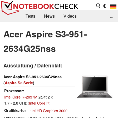
Tests
News
Videos
...
Benchmarks & Tech
Externe Tests
Acer Aspire S3-951-
Kaufberatung
Deals
Suche
Jobs
2634G25nss
Forum
Ausstattung / Datenblatt
Acer Aspire S3-951-2634G25nss
(
Aspire S3 Serie
)
Prozessor
Intel Core i7-2637M
2c/4t 2 x
1.7 - 2.8 GHz (
Intel Core i7
)
Grafikkarte
Intel HD Graphics 3000