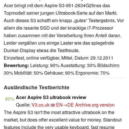
Acer bringt mit dem Aspire S3-951-2634G25nss das
Topmodell seiner jungen Ultrabook-Serie auf den Markt.
Auch dieses S3 schafft ein knapp „gutes“ Testergebnis. Vor
allem die rasante SSD und der knackige i7-Prozessor
haben zusammen mit der Verarbeitung ihren Anteil daran.
Leider vergällen uns einige Laster wie das spiegelnde
Dunkel-Display etwas die Testfreude.
Einzeltest, online verfügbar, Mittel, Datum: 29.12.2011
Bewertung:
Leistung: 90% Ausstattung: 30% Bildschirm:
30% Mobilität: 50% Gehäuse: 90% Ergonomie: 70%
Ausländische Testberichte
Acer Aspire S3 ultrabook review
80%
Quelle:
V3.co.uk
EN→DE
Archive.org version
The Aspire S3 isn't the most attractive ultrabook on the
market, but does offer excellent value for money. Standout
features include the very usable keyboard, fast resume