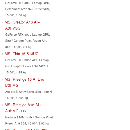
GeForce RTX 4060 Laptop GPU,
Rembrandt (Zen 3+) R7 7735HS,
15.60", 1.86 kg
MSI Creator A16 AI+
A3HVGG
GeForce RTX 4070 Laptop GPU,
Strix / Gorgon Point Ryzen AI 9
365, 16.00", 2.1 kg
MSI Thin 15 B13UC
GeForce RTX 3050 4GB Laptop
GPU, Raptor Lake-H i5-13420H,
15.60", 1.85 kg
MSI Prestige 16 AI Evo
B2HMG
Arc 140T, Arrow Lake Ultra 9 285H,
16.00", 1.561 kg
MSI Prestige A16 AI+
A3HMG-036
Radeon 880M, Strix / Gorgon Point
Ryzen AI 9 365, 16.00", 2.02 kg