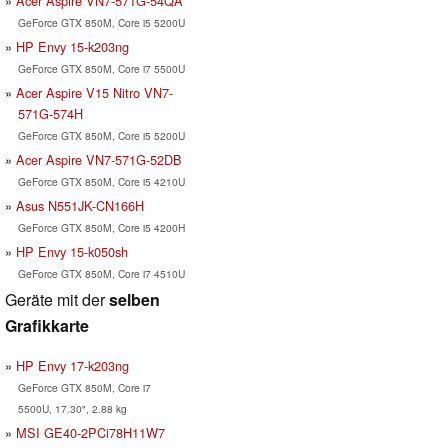
Acer Aspire VN7-571G-54QA
GeForce GTX 850M, Core i5 5200U
HP Envy 15-k203ng
GeForce GTX 850M, Core i7 5500U
Acer Aspire V15 Nitro VN7-
571G-574H
GeForce GTX 850M, Core i5 5200U
Acer Aspire VN7-571G-52DB
GeForce GTX 850M, Core i5 4210U
Asus N551JK-CN166H
GeForce GTX 850M, Core i5 4200H
HP Envy 15-k050sh
GeForce GTX 850M, Core i7 4510U
Geräte mit der
selben
Grafikkarte
HP Envy 17-k203ng
GeForce GTX 850M, Core i7
5500U, 17.30", 2.88 kg
MSI GE40-2PCi78H11W7