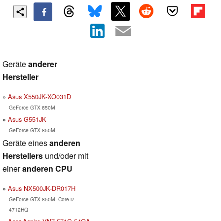
Geräte
anderer
Hersteller
Asus X550JK-XO031D
GeForce GTX 850M
Asus G551JK
GeForce GTX 850M
Geräte eines
anderen
Herstellers
und/oder mit
einer
anderen CPU
Asus NX500JK-DR017H
GeForce GTX 850M, Core i7
4712HQ