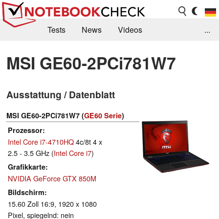
Tests
News
Videos
...
Benchmarks & Tech
Externe Tests
MSI GE60-2PCi781W7
Kaufberatung
Deals
Suche
Jobs
Ausstattung / Datenblatt
Forum
MSI GE60-2PCi781W7 (
GE60 Serie
)
Prozessor
Intel Core i7-4710HQ
4c/8t 4 x
2.5 - 3.5 GHz (
Intel Core i7
)
Grafikkarte
NVIDIA GeForce GTX 850M
Bildschirm
15.60 Zoll 16:9, 1920 x 1080
Pixel, spiegelnd: nein