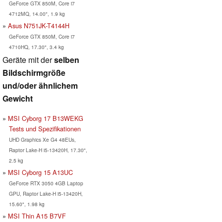
GeForce GTX 850M, Core i7
4712MQ, 14.00", 1.9 kg
Asus N751JK-T4144H
GeForce GTX 850M, Core i7
4710HQ, 17.30", 3.4 kg
Geräte mit der
selben
Bildschirmgröße
und/oder ähnlichem
Gewicht
MSI Cyborg 17 B13WEKG
Tests und Spezifikationen
UHD Graphics Xe G4 48EUs,
Raptor Lake-H i5-13420H, 17.30",
2.5 kg
MSI Cyborg 15 A13UC
GeForce RTX 3050 4GB Laptop
GPU, Raptor Lake-H i5-13420H,
15.60", 1.98 kg
MSI Thin A15 B7VF