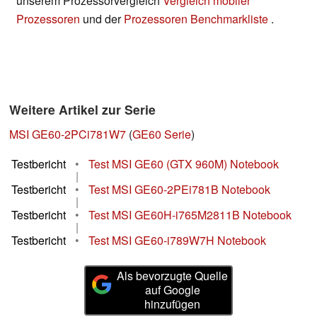
unserem Prozessorvergleich
Vergleich mobiler
Prozessoren
und der
Prozessoren Benchmarkliste
.
Weitere Artikel zur Serie
MSI GE60-2PCi781W7
(
GE60 Serie
)
Testbericht
•
Test MSI GE60 (GTX 960M) Notebook
|
Testbericht
•
Test MSI GE60-2PEi781B Notebook
|
Testbericht
•
Test MSI GE60H-i765M2811B Notebook
|
Testbericht
•
Test MSI GE60-i789W7H Notebook
Als bevorzugte Quelle
auf Google
hinzufügen