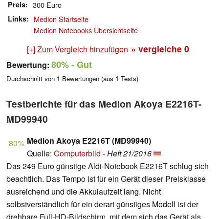
Preis
300 Euro
Links
Medion Startseite
Medion Notebooks Übersichtseite
» vergleiche
0
[+] Zum Vergleich hinzufügen
80%
- Gut
Bewertung:
Durchschnitt von
1
Bewertungen (aus
1
Tests)
Testberichte für das Medion Akoya E2216T-
MD99940
Medion Akoya E2216T (MD99940)
80%
Quelle:
Computerbild
-
Heft 21/2016
Das 249 Euro günstige Aldi-Notebook E2216T schlug sich
beachtlich. Das Tempo ist für ein Gerät dieser Preisklasse
ausreichend und die Akkulaufzeit lang. Nicht
selbstverständlich für ein derart günstiges Modell ist der
drehbare Full-HD-Bildschirm, mit dem sich das Gerät als