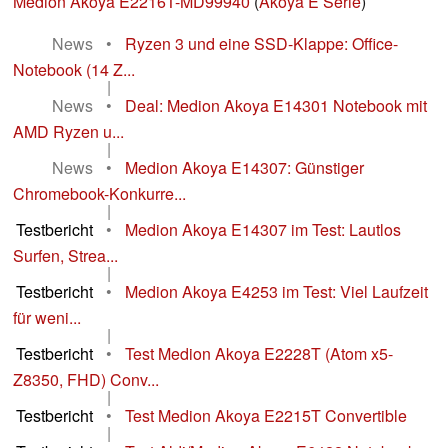
Medion Akoya E2216T-MD99940
(
Akoya E Serie
)
News
•
Ryzen 3 und eine SSD-Klappe: Office-
Notebook (14 Z...
|
News
•
Deal: Medion Akoya E14301 Notebook mit
AMD Ryzen u...
|
News
•
Medion Akoya E14307: Günstiger
Chromebook-Konkurre...
|
Testbericht
•
Medion Akoya E14307 im Test: Lautlos
Surfen, Strea...
|
Testbericht
•
Medion Akoya E4253 im Test: Viel Laufzeit
für weni...
|
Testbericht
•
Test Medion Akoya E2228T (Atom x5-
Z8350, FHD) Conv...
|
Testbericht
•
Test Medion Akoya E2215T Convertible
|