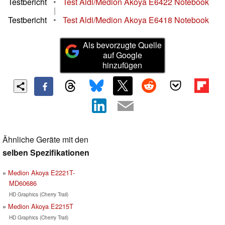
Testbericht
•
Test Aldi/Medion Akoya E6422 Notebook
|
Testbericht
•
Test Aldi/Medion Akoya E6418 Notebook
Als bevorzugte Quelle
auf Google
hinzufügen
Ähnliche Geräte mit den
selben Spezifikationen
Medion Akoya E2221T-
MD60686
HD Graphics (Cherry Trail)
Medion Akoya E2215T
HD Graphics (Cherry Trail)