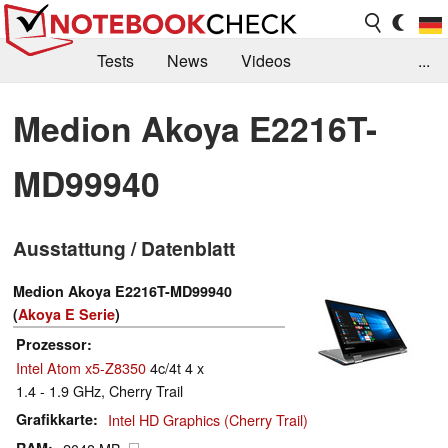
Tests
News
Videos
...
Benchmarks & Tech
Externe Tests
Medion Akoya E2216T-
Kaufberatung
Deals
Suche
Jobs
MD99940
Forum
Ausstattung / Datenblatt
Medion Akoya E2216T-MD99940
(
Akoya E Serie
)
Prozessor
Intel Atom x5-Z8350
4c/4t 4 x
1.4 - 1.9 GHz, Cherry Trail
Grafikkarte
Intel HD Graphics (Cherry Trail)