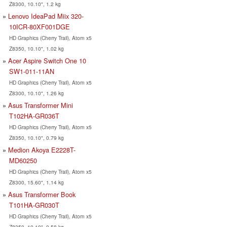
Z8300, 10.10", 1.2 kg
Lenovo IdeaPad Miix 320-
10ICR-80XF001DGE
HD Graphics (Cherry Trail), Atom x5
Z8350, 10.10", 1.02 kg
Acer Aspire Switch One 10
SW1-011-11AN
HD Graphics (Cherry Trail), Atom x5
Z8300, 10.10", 1.26 kg
Asus Transformer Mini
T102HA-GR036T
HD Graphics (Cherry Trail), Atom x5
Z8350, 10.10", 0.79 kg
Medion Akoya E2228T-
MD60250
HD Graphics (Cherry Trail), Atom x5
Z8300, 15.60", 1.14 kg
Asus Transformer Book
T101HA-GR030T
HD Graphics (Cherry Trail), Atom x5
Z8350, 10.10", 0.58 kg