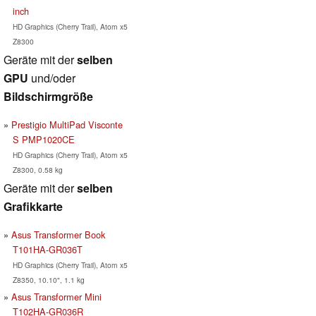
inch
HD Graphics (Cherry Trail), Atom x5
Z8300
Geräte mit der
selben
GPU
und/oder
Bildschirmgröße
Prestigio MultiPad Visconte
S PMP1020CE
HD Graphics (Cherry Trail), Atom x5
Z8300, 0.58 kg
Geräte mit der
selben
Grafikkarte
Asus Transformer Book
T101HA-GR036T
HD Graphics (Cherry Trail), Atom x5
Z8350, 10.10", 1.1 kg
Asus Transformer Mini
T102HA-GR036R