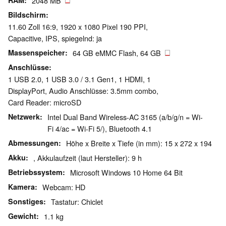
RAM
2048 MB
Bildschirm
11.60 Zoll 16:9, 1920 x 1080 Pixel 190 PPI,
Capacitive, IPS, spiegelnd: ja
Massenspeicher
64 GB eMMC Flash, 64 GB
Anschlüsse
1 USB 2.0, 1 USB 3.0 / 3.1 Gen1, 1 HDMI, 1
DisplayPort, Audio Anschlüsse: 3.5mm combo,
Card Reader: microSD
Netzwerk
Intel Dual Band Wireless-AC 3165 (a/b/g/n = Wi-
Fi 4/ac = Wi-Fi 5/), Bluetooth 4.1
Abmessungen
Höhe x Breite x Tiefe (in mm): 15 x 272 x 194
Akku
, Akkulaufzeit (laut Hersteller): 9 h
Betriebssystem
Microsoft Windows 10 Home 64 Bit
Kamera
Webcam: HD
Sonstiges
Tastatur: Chiclet
Gewicht
1.1 kg