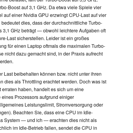
urbo-Boost auf 3,1 GHz. Da etwa viele Spiele vier
el auf einer Nvidia GPU erzwingt CPU-Last auf vier
, bedeutet dies, dass der durchschnittliche Turbo-
os 3,1 GHz beträgt — obwohl leichtere Aufgaben oft
-Last sicherstellen. Leider ist ein großes
ng für einen Laptop oftmals die maximalen Turbo-
 nicht dazu gemacht sind, in der Praxis aufrecht
werden.
r Last beibehalten können bzw. nicht unter ihren
nn dies als Throttling erachtet werden. Doch was ist
t erraten haben, handelt es sich um eine
e eines Prozessors aufgrund einiger
llgemeines Leistungslimit, Stromversorgung oder
gen). Beachten Sie, dass eine CPU im Idle-
 das System — und ich — erachten dies nicht als
chlich im Idle-Betrieb fallen, sendet die CPU in