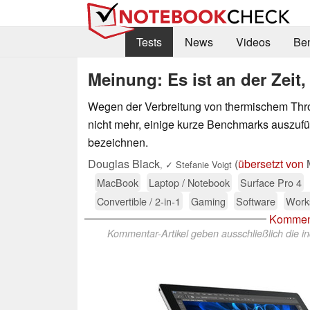
Tests
News
Videos
Be
Meinung: Es ist an der Zeit,
Wegen der Verbreitung von thermischem Throt
nicht mehr, einige kurze Benchmarks auszufü
bezeichnen.
Douglas Black
(
übersetzt von
M
,
✓
Stefanie Voigt
MacBook
Laptop / Notebook
Surface Pro 4
Convertible / 2-in-1
Gaming
Software
Works
Kommen
Kommentar-Artikel geben ausschließlich die in