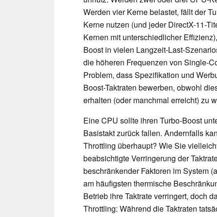
Werden vier Kerne belastet, fällt der T
Kerne nutzen (und jeder DirectX-11-Tit
Kernen mit unterschiedlicher Effizienz)
Boost in vielen Langzeit-Last-Szenari
die höheren Frequenzen von Single-Core
Problem, dass Spezifikation und Werbu
Boost-Taktraten bewerben, obwohl diese
erhalten (oder manchmal erreicht) zu 
Eine CPU sollte ihren Turbo-Boost unte
Basistakt zurück fallen. Andernfalls ka
Throttling überhaupt? Wie Sie vielleich
beabsichtigte Verringerung der Taktrat
beschränkender Faktoren im System (a
am häufigsten thermische Beschränkun
Betrieb ihre Taktrate verringert, doch
Throttling: Während die Taktraten tatsä