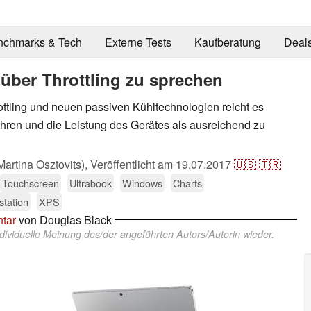
nchmarks & Tech
Externe Tests
Kaufberatung
Deal
 über Throttling zu sprechen
tling und neuen passiven Kühltechnologien reicht es
hren und die Leistung des Gerätes als ausreichend zu
artina Osztovits),
Veröffentlicht am
19.07.2017
🇺🇸
🇹🇷
Touchscreen
Ultrabook
Windows
Charts
tation
XPS
tar
von Douglas Black
dividuelle Meinung des/der angeführten Autors/Autorin wieder.