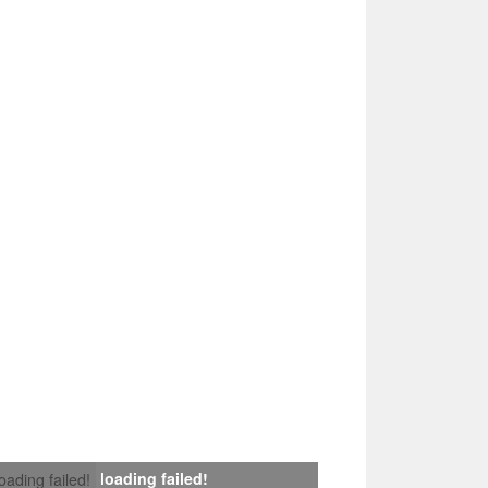
loading failed!
loading failed!