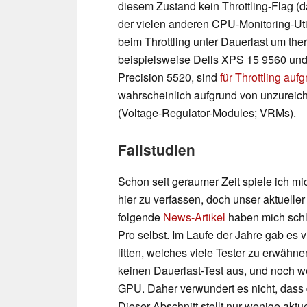
diesem Zustand kein Throttling-Flag (
der vielen anderen CPU-Monitoring-Util
beim Throttling unter Dauerlast um the
beispielsweise Dells XPS 15 9560 und
Precision 5520, sind
für Throttling au
wahrscheinlich aufgrund von unzureic
(Voltage-Regulator-Modules; VRMs).
Fallstudien
Schon seit geraumer Zeit spiele ich mi
hier zu verfassen, doch unser aktuelle
folgende
News-Artikel
haben mich schl
Pro selbst. Im Laufe der Jahre gab es vi
litten, welches viele Tester zu erwähn
keinen Dauerlast-Test aus, und noch w
GPU. Daher verwundert es nicht, dass d
Dieser Abschnitt stellt nur wenige aktu