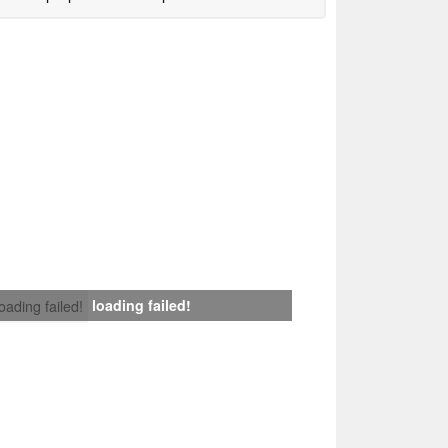
loading failed!
loading failed!