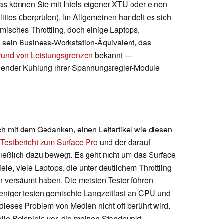
das können Sie mit Intels eigener XTU oder einen
ities überprüfen). Im Allgemeinen handelt es sich
rmisches Throttling, doch einige Laptops,
 sein Business-Workstation-Äquivalent, das
fgrund von Leistungsgrenzen
bekannt —
hender Kühlung ihrer Spannungsregler-Module
ch mit dem Gedanken, einen Leitartikel wie diesen
r
Testbericht zum Surface Pro
und der darauf
ießlich dazu bewegt. Es geht nicht um das Surface
ele, viele Laptops, die unter deutlichem Throttling
en versäumt haben. Die meisten Tester führen
eniger testen gemischte Langzeitlast an CPU und
ieses Problem von Medien nicht oft berührt wird.
elle Beispiele vor, die meinen Standpunkt