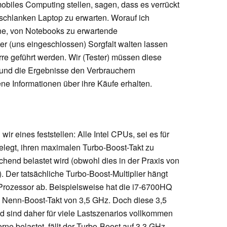
biles Computing stellen, sagen, dass es verrückt
 schlanken Laptop zu erwarten. Worauf ich
ine, von Notebooks zu erwartende
er (uns eingeschlossen) Sorgfalt walten lassen
 Irre geführt werden. Wir (Tester) müssen diese
und die Ergebnisse den Verbrauchern
e Informationen über ihre Käufe erhalten.
wir eines feststellen: Alle Intel CPUs, sei es für
elegt, ihren maximalen Turbo-Boost-Takt zu
chend belastet wird (obwohl dies in der Praxis von
Der tatsächliche Turbo-Boost-Multiplier hängt
 Prozessor ab. Beispielsweise hat die i7-6700HQ
n Nenn-Boost-Takt von 3,5 GHz. Doch diese 3,5
d sind daher für viele Lastszenarios vollkommen
e belastet, fällt der Turbo-Boost auf 3,3 GHz.