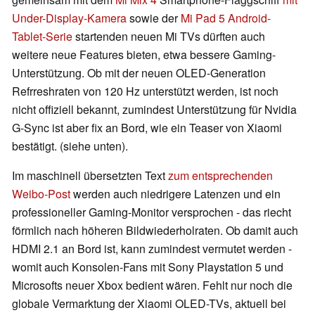
Under-Display-Kamera
sowie der
Mi Pad 5 Android-
Tablet-Serie
startenden neuen Mi TVs dürften auch
weitere neue Features bieten, etwa bessere Gaming-
Unterstützung. Ob mit der neuen OLED-Generation
Refrreshraten von 120 Hz unterstützt werden, ist noch
nicht offiziell bekannt, zumindest Unterstützung für Nvidia
G-Sync ist aber fix an Bord, wie ein Teaser von Xiaomi
bestätigt. (siehe unten).
Im maschinell übersetzten Text
zum entsprechenden
Weibo-Post
werden auch niedrigere Latenzen und ein
professioneller Gaming-Monitor versprochen - das riecht
förmlich nach höheren Bildwiederholraten. Ob damit auch
HDMI 2.1 an Bord ist, kann zumindest vermutet werden -
womit auch Konsolen-Fans mit Sony Playstation 5 und
Microsofts neuer Xbox bedient wären. Fehlt nur noch die
globale Vermarktung der Xiaomi OLED-TVs, aktuell bei