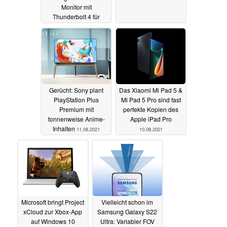
Monitor mit
Thunderbolt 4 für
Kreative
08.09.2021
Gerücht: Sony plant
Das Xiaomi Mi Pad 5 &
PlayStation Plus
Mi Pad 5 Pro sind fast
Premium mit
perfekte Kopien des
tonnenweise Anime-
Apple iPad Pro
Inhalten
11.08.2021
10.08.2021
Microsoft bringt Project
Vielleicht schon im
xCloud zur Xbox-App
Samsung Galaxy S22
auf Windows 10
Ultra: Variabler FOV