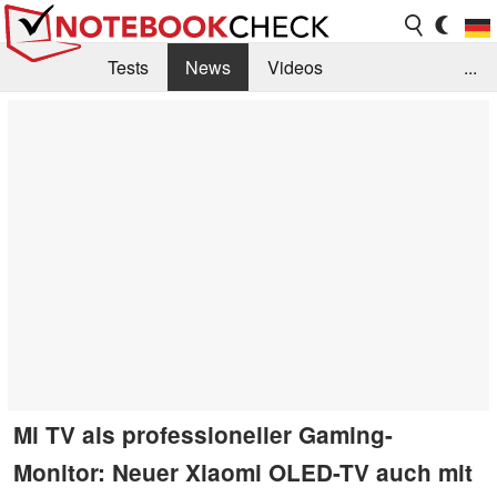
Tests
News
Videos
...
Benchmarks & Tech
Externe Tests
Kaufberatung
Deals
Suche
Jobs
Forum
Mi TV als professioneller Gaming-
Monitor: Neuer Xiaomi OLED-TV auch mit