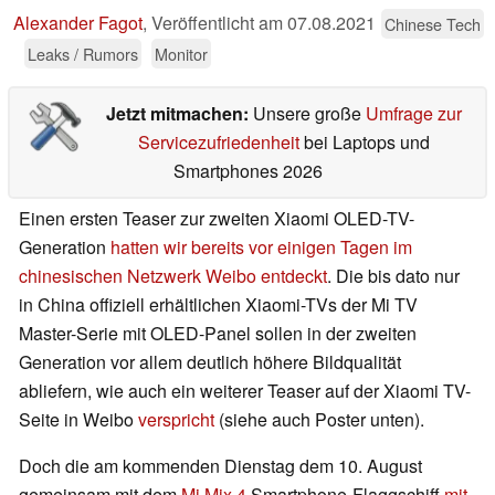
Alexander Fagot
,
Veröffentlicht am
07.08.2021
Chinese Tech
Leaks / Rumors
Monitor
Jetzt mitmachen:
Unsere große
Umfrage zur
Servicezufriedenheit
bei Laptops und
Smartphones 2026
Einen ersten Teaser zur zweiten Xiaomi OLED-TV-
Generation
hatten wir bereits vor einigen Tagen im
chinesischen Netzwerk Weibo entdeckt
. Die bis dato nur
in China offiziell erhältlichen Xiaomi-TVs der Mi TV
Master-Serie mit OLED-Panel sollen in der zweiten
Generation vor allem deutlich höhere Bildqualität
abliefern, wie auch ein weiterer Teaser auf der Xiaomi TV-
Seite in Weibo
verspricht
(siehe auch Poster unten).
Doch die am kommenden Dienstag dem 10. August
gemeinsam mit dem
Mi Mix 4
Smartphone-Flaggschiff
mit