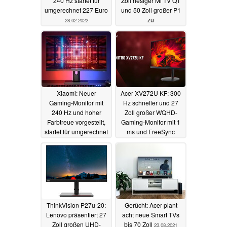
240 Hz startet für
Zoll riesiger Mi TV Q1
umgerechnet 227 Euro
und 50 Zoll großer P1
zu
28.02.2022
Schnäppchenpreisen
19.11.2021
Xiaomi: Neuer
Acer XV272U KF: 300
Gaming-Monitor mit
Hz schneller und 27
240 Hz und hoher
Zoll großer WQHD-
Farbtreue vorgestellt,
Gaming-Monitor mit 1
startet für umgerechnet
ms und FreeSync
217 Euro
Premium
01.11.2021
08.09.2021
ThinkVision P27u-20:
Gerücht: Acer plant
Lenovo präsentiert 27
acht neue Smart TVs
Zoll großen UHD-
bis 70 Zoll
23.08.2021