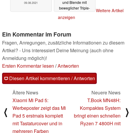
und Blende mit
09.08.2021
beweglicher Triple-
Weitere Artikel
Cam
09.08.2021
anzeigen
Ein Kommentar im Forum
Fragen, Anregungen, zusätzliche Informationen zu diesem
Artikel? - Uns interessiert Deine Meinung (auch ohne
Anmeldung möglich)!
Ersten Kommentar lesen
/
Antworten
Diesen Artikel kommentieren / Antworten
Ältere News
Neuere News
Xiaomi Mi Pad 5:
T.Book MN48H:
Werbeposter zeigt das Mi
Kompaktes System
⟨
⟩
Pad 5 erstmals komplett
bringt einen schnellen
mit Tastaturcover und in
Ryzen 7 4800H mit
mehreren Farben